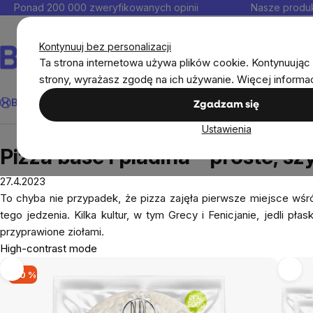
Przejść
Ponad 200 000 zweryfikowanych opinii
Nasze produk
do
Kontakt
treści
Kontynuuj bez personalizacji
Ta strona internetowa używa plików cookie. Kontynuując 
strony, wyrażasz zgodę na ich używanie. Więcej informa
Szukaj
BrainMax®
Odporność
Promocja
Cele
Suplementy diet
Zgadzam się
Ustawienia
Blog
Pizza base i piadina - proste, szybkie i s
Pizza base i piadina - proste, s
27.4.2023
To chyba nie przypadek, że pizza zajęła pierwsze miejsce wś
tego jedzenia. Kilka kultur, w tym Grecy i Fenicjanie, jedli 
przyprawione ziołami.
High-contrast mode
-20 %