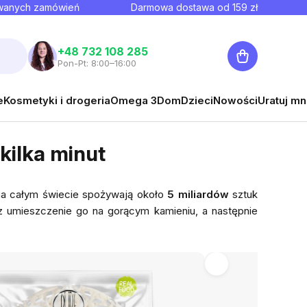
owanych zamówień
Darmowa dostawa od
159
zł
Koszyk
+48 732 108 285
Pon-Pt: 8:00–16:00
e
Kosmetyki i drogeria
Omega 3
Dom
Dzieci
Nowości
Uratuj mn
kilka minut
na całym świecie spożywają około
5 miliardów
sztuk
zez umieszczenie go na gorącym kamieniu, a następnie