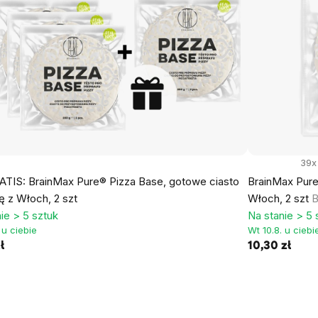
39x
ATIS: BrainMax Pure® Pizza Base, gotowe ciasto
BrainMax Pure
ę z Włoch, 2 szt
Włoch, 2 szt
B
ie > 5 sztuk
Na stanie > 5 
 u ciebie
Wt 10.8. u ciebi
ł
10,30 zł