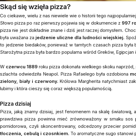
Skąd się wzięła pizza?
Co ciekawe, wielu z nas niewiele wie o historii tego najpopularni
Słowo pizza po raz pierwszy pojawia się w dokumencie z
997 ro
pizza nie jest dokładnie znane i dziś jest raczej domysłem. Choc
była uważana za
jedzenie uliczne dla ludności wiejskiej.
Spoży
to jedzenie biedaków, ponieważ w tamtych czasach pizza była 
Starożytna pizza była bardzo popularna wśród Greków, Egipcjan i 
W
czerwcu 1889
roku pizza dokonała wielkiego skoku naprzód,
szlachta odwiedziła Neapol. Pizza Rafaelego była ozdobiona
mo
zielony, biały i czerwony.
Królowa Margherita natychmiast zako
lubimy i która cieszy się coraz większą popularnością.
Pizza dzisiaj
Pizza, jaką znamy dzisiaj, jest fenomenem na skalę światową,
prawdziwa pizza powinna mieć zrównoważony w smaku sos 
pomidorowa, czyli skoncentrowany, odcedzony przecier pomi
tłoczenia
, cebulą i czosnkiem.
To aromatyczne sugo stanowi pod