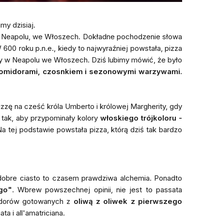
my dzisiaj.
d Neapolu, we Włoszech. Dokładne pochodzenie słowa
 600 roku p.n.e., kiedy to najwyraźniej powstała, pizza
cy w Neapolu we Włoszech. Dziś lubimy mówić, że było
omidorami, czosnkiem i sezonowymi warzywami.
izzę na cześć króla Umberto i królowej Margherity, gdy
 tak, aby przypominały kolory
włoskiego trójkoloru -
a tej podstawie powstała pizza, którą dziś tak bardzo
dobre ciasto to czasem prawdziwa alchemia. Ponadto
go"
. Wbrew powszechnej opinii, nie jest to passata
midorów gotowanych z
oliwą z oliwek z pierwszego
a i all'amatriciana.