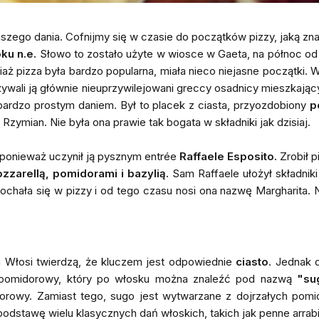
ejszego dania. Cofnijmy się w czasie do początków pizzy, jaką zna
ku n.e.
Słowo to zostało użyte w wiosce w Gaeta, na północ o
iaż pizza była bardzo popularna, miała nieco niejasne początki. W
wali ją głównie nieuprzywilejowani greccy osadnicy mieszkają
bardzo prostym daniem. Był to placek z ciasta, przyozdobiony
p
Rzymian. Nie była ona prawie tak bogata w składniki jak dzisiaj.
 ponieważ uczynił ją pysznym entrée
Raffaele Esposito.
Zrobił p
zzarellą, pomidorami i bazylią.
Sam Raffaele ułożył składniki
chała się w pizzy i od tego czasu nosi ona nazwę Margharita. N
 a Włosi twierdzą, że kluczem jest odpowiednie
ciasto
. Jednak 
pomidorowy, który po włosku można znaleźć pod nazwą
"su
dorowy. Zamiast tego, sugo jest wytwarzane z dojrzałych po
stawę wielu klasycznych dań włoskich, takich jak penne arrabiat