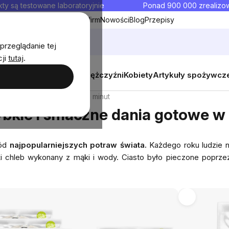
ty są testowane laboratoryjnie
Ponad 900 000 zrealiz
y
Współpraca hurtowa dla firm
Nowości
Blog
Przepisy
przeglądanie tej
cji
tutaj
.
y
Zestawy promocyjne
Mężczyźni
Kobiety
Artykuły spożywcz
maczne dania gotowe w kilka minut
zybkie i smaczne dania gotowe w 
ród
najpopularniejszych potraw świata.
Każdego roku ludzie 
płaski chleb wykonany z mąki i wody. Ciasto było pieczone popr