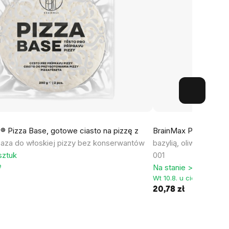
® Pizza Base, gotowe ciasto na pizzę z
BrainMax Pure® Sugo,
aza do włoskiej pizzy bez konserwantów
bazylią, oliwą extra v
sztuk
001
e
Na stanie > 5 sztuk
Wt 10.8. u ciebie
20,78 zł