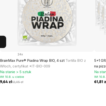
24x
BrainMax Pure® Piadina Wrap BIO, 4 szt
Tortilla BIO z
5+1 GR
Włoch, certyfikat *IT-BIO-009
na pizz
Na stanie > 5 sztuk
Na stan
Wt 10.8. u ciebie
Wt 10.8.
9,64 zł
61,81 z
12,05 zł