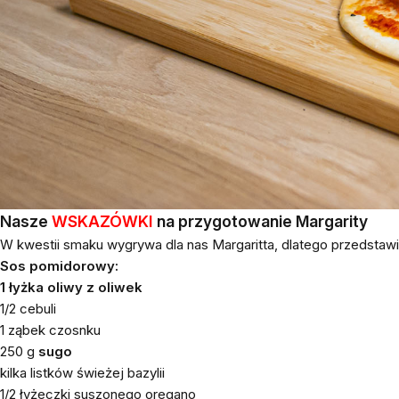
Nasze
WSKAZÓWKI
na przygotowanie Margarity
W kwestii smaku wygrywa dla nas Margaritta, dlatego przedstaw
Sos pomidorowy:
1 łyżka oliwy z oliwek
1/2 cebuli
1 ząbek czosnku
250 g
sugo
kilka listków świeżej bazylii
1/2 łyżeczki suszonego oregano