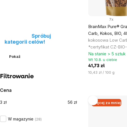
7x
BrainMax Pure® Gr
Nie możesz znaleźć
Carb, Kokos, BIO, 
produktu?
Spróbuj
kokosowa Low Carb
kategorii celów!
*certyfikat CZ-BIO
Na stanie > 5 sztuk
Pokaż
Wt 10.8. u ciebie
41,73 zł
Cena
10,43 zł / 100 g
Filtrowanie
jednostkowa:
Cena
3
zł
56
zł
Więcej za mniej
W magazynie
28