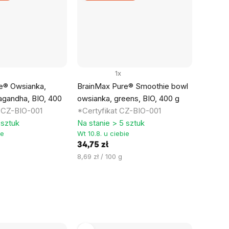
1x
e® Owsianka,
BrainMax Pure® Smoothie bowl
agandha, BIO, 400
owsianka, greens, BIO, 400 g
t CZ-BIO-001
*Certyfikat CZ-BIO-001
 sztuk
Na stanie > 5 sztuk
ie
Wt 10.8. u ciebie
34,75 zł
Cena
8,69 zł / 100 g
jednostkowa: