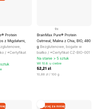
9x
e® Protein
BrainMax Pure® Protein
os z Migdałami,
Oatmeal, Malina z Chia, BIO, 480
zglutenowe,
g
Bezglutenowe, bogate w
ko / *Certyfikat
białko / *Certyfikat CZ-BIO-001
Na stanie > 5 sztuk
Wt 10.8. u ciebie
 sztuk
52,21 zł
ie
Cena
10,88 zł / 100 g
jednostkowa:
niej
Więcej za mniej