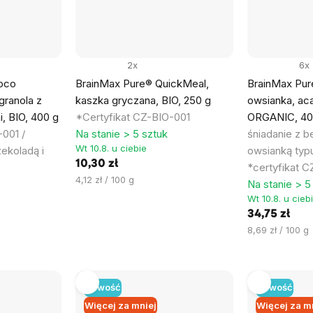
2x
6x
oco
BrainMax Pure® QuickMeal,
BrainMax Pur
granola z
kaszka gryczana, BIO, 250 g
owsianka, aca
i, BIO, 400 g
*Certyfikat CZ-BIO-001
ORGANIC, 40
001 /
Na stanie > 5 sztuk
śniadanie z 
Wt 10.8. u ciebie
zekoladą i
owsianką typ
10,30 zł
*certyfikat 
Cena
4,12 zł / 100 g
Na stanie > 5
jednostkowa:
Wt 10.8. u cieb
34,75 zł
Cena
8,69 zł / 100 g
jednostkowa:
Nowość
Nowość
Więcej za mniej
Więcej za m