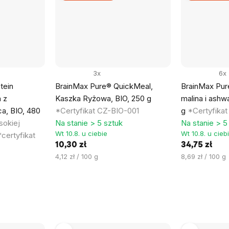
3x
6x
tein
BrainMax Pure® QuickMeal,
BrainMax Pur
 z
Kaszka Ryżowa, BIO, 250 g
malina i ashw
a, BIO, 480
*Certyfikat CZ-BIO-001
g
*Certyfika
sokiej
Na stanie > 5 sztuk
Na stanie > 5
Wt 10.8. u ciebie
Wt 10.8. u cieb
*certyfikat
10,30 zł
34,75 zł
Cena
Cena
4,12 zł / 100 g
8,69 zł / 100 g
jednostkowa:
jednostkowa: