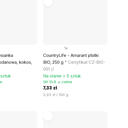
1x
wsianka
CountryLife - Amarant płatki
odanowa, kokos,
BIO, 250 g
* Certyfikat CZ-BIO-
001 //
 sztuk
Na stanie > 5 sztuk
ie
Wt 10.8. u ciebie
7,33 zł
Cena
2,93 zł / 100 g
jednostkowa: