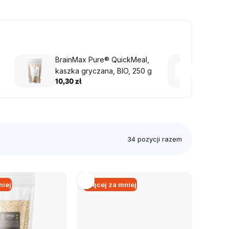
BrainMax Pure® QuickMeal,
Brain
kaszka gryczana, BIO, 250 g
Chees
i Bia
10,30 zł
41,73 
34
pozycji razem
niej
Więcej za mniej