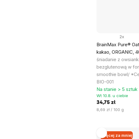
2x
BrainMax Pure® Oat
kakao, ORGANIC, 4
śniadanie z owsiank
bezglutenową w fo
smoothie bowl/ *Ce
BIO-001
Na stanie > 5 sztuk
Wt 10.8. u ciebie
34,75 zł
Cena
8,69 zł / 100 g
jednostkowa:
Więcej za mniej