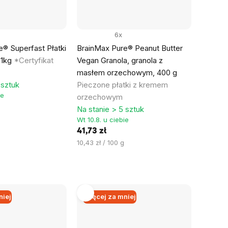
6x
® Superfast Płatki
BrainMax Pure® Peanut Butter
 1kg
*Certyfikat
Vegan Granola, granola z
masłem orzechowym, 400 g
 sztuk
Pieczone płatki z kremem
ie
orzechowym
Na stanie > 5 sztuk
Wt 10.8. u ciebie
41,73 zł
Cena
10,43 zł / 100 g
jednostkowa:
niej
Więcej za mniej