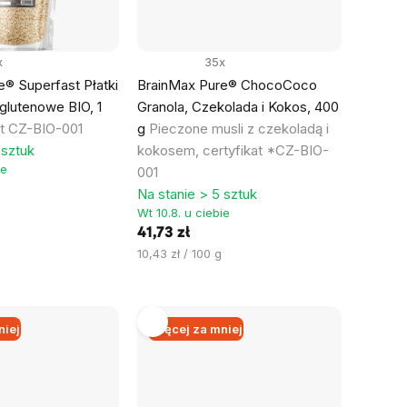
x
35x
® Superfast Płatki
BrainMax Pure® ChocoCoco
glutenowe BIO, 1
Granola, Czekolada i Kokos, 400
at CZ-BIO-001
g
Pieczone musli z czekoladą i
 sztuk
kokosem, certyfikat *CZ-BIO-
ie
001
Na stanie > 5 sztuk
Wt 10.8. u ciebie
41,73 zł
Cena
10,43 zł / 100 g
jednostkowa:
niej
Więcej za mniej