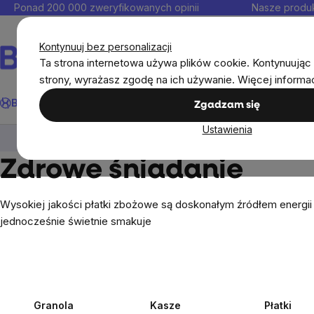
Przejść
Ponad 200 000 zweryfikowanych opinii
Nasze produk
do
Kontakt
treści
Kontynuuj bez personalizacji
Ta strona internetowa używa plików cookie. Kontynuując 
strony, wyrażasz zgodę na ich używanie. Więcej informa
Szukaj
BrainMax®
Odporność
Promocja
Cele
Suplementy diet
Zgadzam się
Ustawienia
Artykuły spożywcze
Zdrowe śniadanie
Zdrowe śniadanie
Wysokiej jakości płatki zbożowe są doskonałym źródłem energii 
jednocześnie świetnie smakuje
Granola
Kasze
Płatki