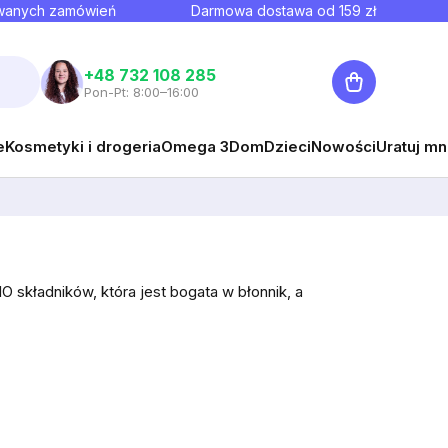
owanych zamówień
Darmowa dostawa od
159
zł
Koszyk
+48 732 108 285
Pon-Pt: 8:00–16:00
e
Kosmetyki i drogeria
Omega 3
Dom
Dzieci
Nowości
Uratuj mn
O składników, która jest bogata w błonnik, a