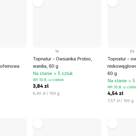
1x
0x
Topnatur - Owsianka Probio,
Topnatur - o
kofeinowa
wanilia, 60 g
niskowęglow
g
Na stanie > 5 sztuk
60 g
Wt 10.8. u ciebie
Na stanie > 5
3,84 zł
Wt 10.8. u cieb
Cena
6,40 zł / 100 g
4,54 zł
jednostkowa:
Cena
7,57 zł / 100 g
jednostkowa: