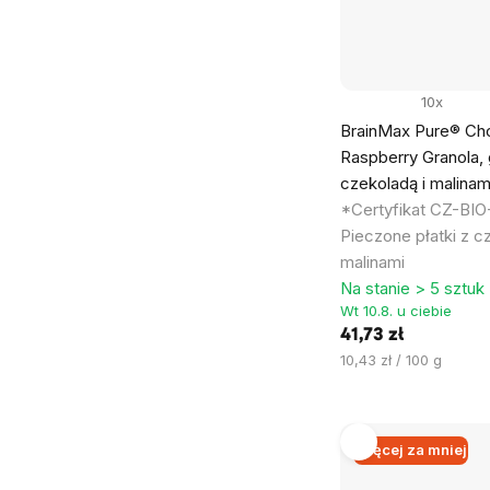
10x
BrainMax Pure® Ch
Raspberry Granola, 
czekoladą i malinam
*Certyfikat CZ-BIO-
Pieczone płatki z c
malinami
Na stanie > 5 sztuk
Wt 10.8. u ciebie
41,73 zł
Cena
10,43 zł / 100 g
jednostkowa:
Więcej za mniej