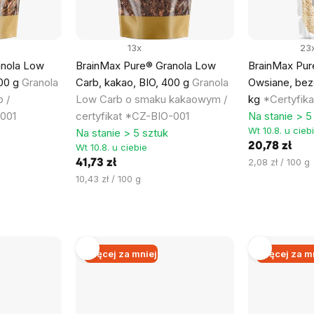
13x
23
anola Low
BrainMax Pure® Granola Low
BrainMax Pure
400 g
Granola
Carb, kakao, BIO, 400 g
Granola
Owsiane, bez
 /
Low Carb o smaku kakaowym /
kg
*Certyfik
-001
certyfikat *CZ-BIO-001
Na stanie > 5
Wt 10.8. u cieb
Na stanie > 5 sztuk
20,78 zł
Wt 10.8. u ciebie
Cena
2,08 zł / 100 g
41,73 zł
jednostkowa:
Cena
10,43 zł / 100 g
jednostkowa:
Więcej za mniej
Więcej za m