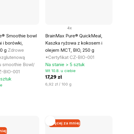
4x
e® Smoothie bowl
BrainMax Pure® QuickMeal,
i i borówki,
Kaszka ryżowa z kokosem i
0 g
Zdrowe
olejem MCT, BIO, 250 g
bezglutenową
*Certyfikat CZ-BIO-001
u smoothie Bowl/
Na stanie > 5 sztuk
Wt 10.8. u ciebie
CZ-BIO-001
17,29 zł
 sztuk
Cena
6,92 zł / 100 g
ie
jednostkowa:
Więcej za mniej
niej