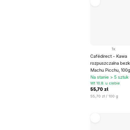
1x
Cafédirect - Kawa
rozpuszczalna bez
Machu Picchu, 100
Na stanie > 5 sztuk
Wt 10.8. u ciebie
55,70 zł
Cena
55,70 zł / 100 g
jednostkowa: