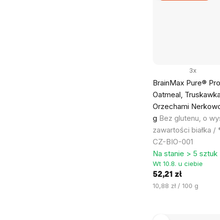
3x
BrainMax Pure® Pro
Oatmeal, Truskawka
Orzechami Nerkowc
g
Bez glutenu, o wy
zawartości białka / 
CZ-BIO-001
Na stanie > 5 sztuk
Wt 10.8. u ciebie
52,21 zł
Cena
10,88 zł / 100 g
jednostkowa: