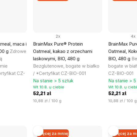
2x
4x
meal, maca i
BrainMax Pure® Protein
BrainMax Pur
00 g
Zdrowe
Oatmeal, kakao z orzechami
Oatmeal, Kok
ą
laskowymi, BIO, 480 g
BIO, 480 g
Be
rmie
Bezglutenowe, bogate w białko
bogate w biał
rtyfikat CZ-
/ *Certyfikat CZ-BIO-001
CZ-BIO-001
Na stanie > 5 sztuk
Na stanie > 5
Wt 10.8. u ciebie
Wt 10.8. u cieb
52,21 zł
52,21 zł
Cena
Cena
10,88 zł / 100 g
10,88 zł / 100 g
jednostkowa:
jednostkowa:
Więcej za mniej
Więcej za m