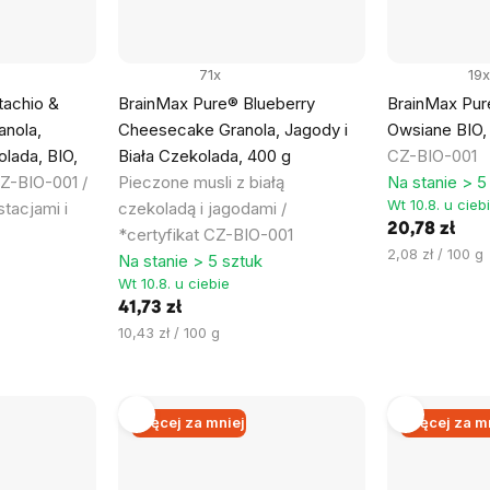
71x
19x
tachio &
BrainMax Pure® Blueberry
BrainMax Pure
anola,
Cheesecake Granola, Jagody i
Owsiane BIO,
olada, BIO,
Biała Czekolada, 400 g
CZ-BIO-001
CZ-BIO-001 /
Pieczone musli z białą
Na stanie > 5
Wt 10.8. u cieb
stacjami i
czekoladą i jagodami /
20,78 zł
*certyfikat CZ-BIO-001
Cena
2,08 zł / 100 g
Na stanie > 5 sztuk
jednostkowa:
Wt 10.8. u ciebie
41,73 zł
Cena
10,43 zł / 100 g
jednostkowa:
Więcej za mniej
Więcej za m