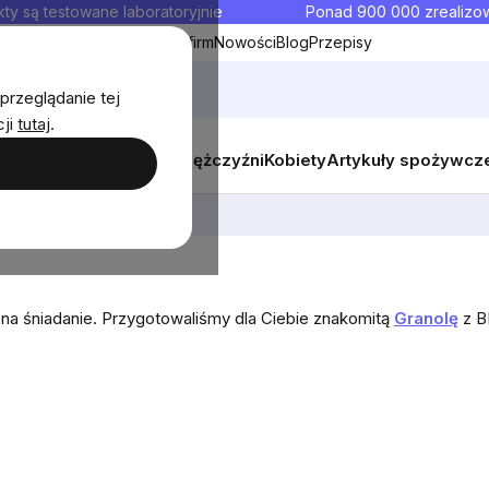
ty są testowane laboratoryjnie
Ponad 900 000 zrealiz
y
Współpraca hurtowa dla firm
Nowości
Blog
Przepisy
przeglądanie tej
cji
tutaj
.
y
Zestawy promocyjne
Mężczyźni
Kobiety
Artykuły spożywcz
na śniadanie. Przygotowaliśmy dla Ciebie znakomitą
Granolę
z BI