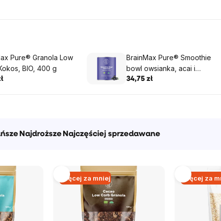
Max Pure® Granola Low
BrainMax Pure® Smoothie
Kokos, BIO, 400 g
bowl owsianka, acai i
borówki, ORGANIC, 400 g
ł
34,75 zł
ańsze
Najdroższe
Najczęściej sprzedawane
Więcej za mniej
Więcej za m