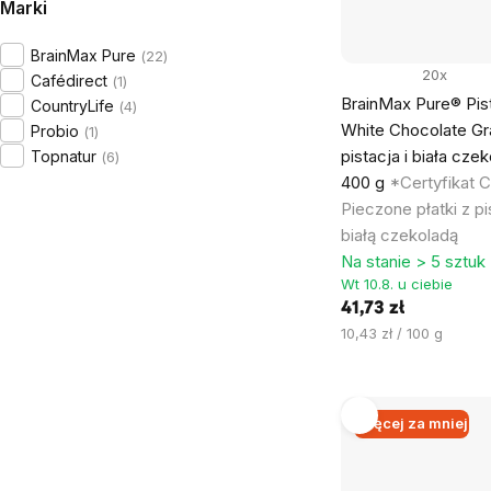
Marki
BrainMax Pure
22
20x
Cafédirect
1
BrainMax Pure® Pis
CountryLife
4
White Chocolate Gr
Probio
1
pistacja i biała czek
Topnatur
6
400 g
*Certyfikat 
Pieczone płatki z pi
białą czekoladą
Na stanie > 5 sztuk
Wt 10.8. u ciebie
41,73 zł
Cena
10,43 zł / 100 g
jednostkowa:
Więcej za mniej