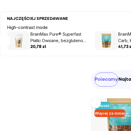
NAJCZĘŚCIEJ SPRZEDAWANE
High-contrast mode
BrainMax Pure® Superfast
Brain
Płatki Owsiane, bezglutenowe
Carb, 
BIO, 1 kg
20,78 zł
41,73 z
Pasek
Sortowanie
Polecamy
Najt
boczny
produktów
Lista
Nowość
produktów
Więcej za mniej