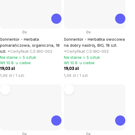
0x
0x
Sonnentor - Herbata
Sonnentor - Herbatka owocowa
pomarańczowa, organiczna, 18
na dobry nastrój, BIO, 18 szt.
szt.
*Certyfikat CZ-BIO-002
*Certyfikat CZ-BIO-002
Na stanie > 5 sztuk
Na stanie > 5 sztuk
Wt 10.8. u ciebie
Wt 10.8. u ciebie
19,03 zł
19,03 zł
Cena
Cena
1,06 zł / 1 szt.
1,06 zł / 1 szt.
jednostkowa:
jednostkowa:
Tip
0x
0x