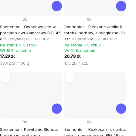
0x
0x
Sonnentor - Owocowy sen w
Sonnentor - Pieczone Jabłko®,
porcjach dwukomorowy BIO, 45
torebki herbaty, ekologiczne, 18
g
*Certyfikat CZ-BIO-002
szt.
*Certyfikat CZ-BIO-002
Na stanie > 5 sztuk
Na stanie > 5 sztuk
Wt 10.8. u ciebie
Wt 10.8. u ciebie
17,29 zł
20,78 zł
Cena
Cena
38,42 zł / 100 g
1,15 zł / 1 szt.
jednostkowa:
jednostkowa:
0x
0x
Sonnentor - Powitanie Słońca,
Sonnentor - Rozkosz z rokitnika,
herbata w torebkach,
herbata porcjowana, BIO, 18 szt.