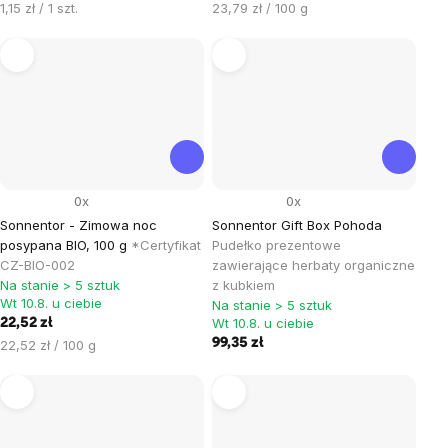
Cena
Cena
1,15 zł / 1 szt.
23,79 zł / 100 g
jednostkowa:
jednostkowa:
0x
0x
Sonnentor - Zimowa noc
Sonnentor Gift Box Pohoda
posypana BIO, 100 g
*Certyfikat
Pudełko prezentowe
CZ-BIO-002
zawierające herbaty organiczne
Na stanie > 5 sztuk
z kubkiem
Wt 10.8. u ciebie
Na stanie > 5 sztuk
Wt 10.8. u ciebie
22,52 zł
Cena
99,35 zł
22,52 zł / 100 g
jednostkowa: