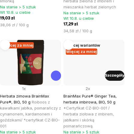
limonką
herbata zielona z imbirem i
Na stanie > 5 sztuk
mieszanka herbat zielonych
Wt 10.8. u ciebie
Na stanie > 5 sztuk
Wt 10.8. u ciebie
19,03 zł
Cena
17,29 zł
38,06 zł / 100 g
jednostkowa:
Cena
34,58 zł / 100 g
jednostkowa:
Więcej za mniej
Więcej wariantów
Więcej za mniej
Szczegóły
1x
2x
Herbata zimowa BrainMax
BrainMax Pure® Ginger Tea,
Pure®, BIO, 50 g
Roiboos z
herbata imbirowa, BIO, 50 g
kawałkami jabłka, pomarańczy z
*Certyfikat CZ-BIO-001 /
cynamonem, kardamonem i
herbata ziołowa z imbirem,
goździkami/ *certyfikat CZ-BIO-
jabłkami i skórką
001
pomarańczową.
Na stanie > 5 sztuk
Na stanie > 5 sztuk