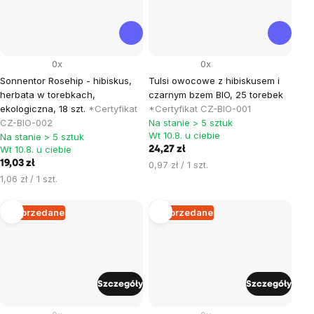
0x
0x
Sonnentor Rosehip - hibiskus,
Tulsi owocowe z hibiskusem i
herbata w torebkach,
czarnym bzem BIO, 25 torebek
ekologiczna, 18 szt.
*Certyfikat
*Certyfikat CZ-BIO-001
CZ-BIO-002
Na stanie > 5 sztuk
Wt 10.8. u ciebie
Na stanie > 5 sztuk
Wt 10.8. u ciebie
24,27 zł
19,03 zł
Cena
0,97 zł / 1 szt.
Cena
jednostkowa:
1,06 zł / 1 szt.
jednostkowa:
Wyprzedane
Wyprzedane
Szczegóły
Szczegóły