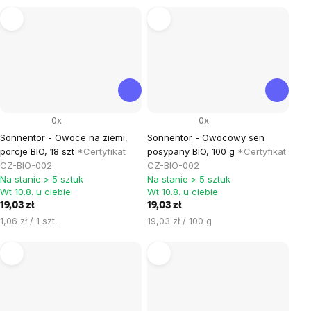
0x
0x
Sonnentor - Owoce na ziemi,
Sonnentor - Owocowy sen
porcje BIO, 18 szt
*Certyfikat
posypany BIO, 100 g
*Certyfikat
CZ-BIO-002
CZ-BIO-002
Na stanie > 5 sztuk
Na stanie > 5 sztuk
Wt 10.8. u ciebie
Wt 10.8. u ciebie
19,03 zł
19,03 zł
Cena
Cena
1,06 zł / 1 szt.
19,03 zł / 100 g
jednostkowa:
jednostkowa: