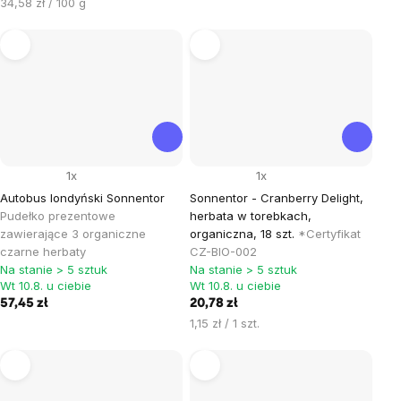
Cena
34,58 zł / 100 g
jednostkowa:
1x
1x
Autobus londyński Sonnentor
Sonnentor - Cranberry Delight,
Pudełko prezentowe
herbata w torebkach,
zawierające 3 organiczne
organiczna, 18 szt.
*Certyfikat
czarne herbaty
CZ-BIO-002
Na stanie > 5 sztuk
Na stanie > 5 sztuk
Wt 10.8. u ciebie
Wt 10.8. u ciebie
57,45 zł
20,78 zł
Cena
1,15 zł / 1 szt.
jednostkowa: