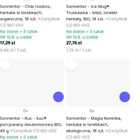
Sonnentor - Chai rooibos,
Sonnentor - Ice Mug®
herbata w torebkach,
Truskawka - Imbir, torebki
organiczna, 18 szt.
*Certyfikat
herbaty, BIO, 16 szt.
*Certyfikat
CZ-BIO-002
CZ-BIO-002
Na stanie > 5 sztuk
Na stanie > 5 sztuk
Wt 10.8. u ciebie
Wt 10.8. u ciebie
17,29 zł
27,76 zł
Cena
Cena
0,96 zł / 1 szt.
1,74 zł / 1 szt.
jednostkowa:
jednostkowa:
0x
0x
Sonnentor - Kuc - kuc®
Sonnentor - Magia Kominka,
porcjowany dwukomorowy BIO,
herbata w torebkach,
45 g
*Certyfikat CZ-BIO-002
ekologiczna, 18 szt.
*Certyfikat
Na stanie > 5 sztuk
CZ-BIO-002