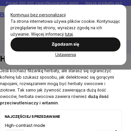
Przejść
Ponad 200 000 zweryfikowanych opinii
Nasze produkty są testo
do
Koszyk
Kontynuuj bez personalizacji
treści
Ta strona internetowa używa plików cookie. Kontynuując
przeglądanie tej strony, wyrażasz zgodę na ich
używanie. Więcej informacji
tutaj
.
Artykuły spożywcze
Herbata, kawa, kako
Herbaty
Zgadzam się
owocowe
Ustawienia
Herbaty owocowe
Jeśli kochasz filiżankę herbaty, ale starasz się ograniczyć
kofeinę lub szukasz sposobu, jak delektować się gorącymi
napojami, rozwiązaniem mogą być herbaty owocowe i
ziołowe. Tak samo jak żywność zawierająca dużą ilość
owoców, herbata owocowa zawiera również
dużą ilość
przeciwutleniaczy i witamin
.
NAJCZĘŚCIEJ SPRZEDAWANE
High-contrast mode