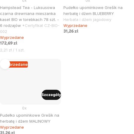
0x
0x
Hampstead Tea - Luksusowa
Pudełko upominkowe Grešík na
czarna drewniana mieszanka
herbatę i dżem BLUEBERRY
kaset BIO w torebkach 78 szt. -
Herbata i dżem jagodowy
6 rodzajów
*Certyfikat CZ-BIO-
Wyprzedane
002
31,26 zł
Wyprzedane
172,69 zł
Cena
2,21 zł / 1 szt.
jednostkowa:
Wyprzedane
Szczegóły
0x
Pudełko upominkowe Grešík na
herbatę i dżem MALINOWY
Wyprzedane
31,26 zł