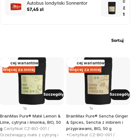
BrainMa
Autobus londyński Sonnentor
& Spices
57,45 zł
przypra
17,29 zł
Sortuj
Lista
Więcej wariantów
Więcej wariantów
Więcej za mniej
Więcej za mniej
produktów
Szczegóły
Szczegóły
1x
1x
BrainMax Pure® Maté Lemon &
BrainMax Pure® Sencha Ginger
Lime, cytryna i limonka, BIO, 50
& Spices, Sencha z imbirem i
g
Certyfikat CZ-BIO-001 /
przyprawami, BIO, 50 g
Orzeźwiający mate z cytryną i
*Certyfikat CZ-BIO-001 /