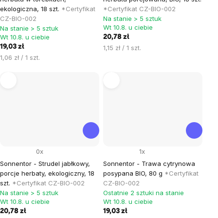
ekologiczna, 18 szt.
*Certyfikat
*Certyfikat CZ-BIO-002
CZ-BIO-002
Na stanie > 5 sztuk
Wt 10.8. u ciebie
Na stanie > 5 sztuk
Wt 10.8. u ciebie
20,78 zł
19,03 zł
Cena
1,15 zł / 1 szt.
Cena
jednostkowa:
1,06 zł / 1 szt.
jednostkowa:
0x
1x
Sonnentor - Strudel jabłkowy,
Sonnentor - Trawa cytrynowa
porcje herbaty, ekologiczny, 18
posypana BIO, 80 g
*Certyfikat
szt.
*Certyfikat CZ-BIO-002
CZ-BIO-002
Na stanie > 5 sztuk
Ostatnie 2 sztuki na stanie
Wt 10.8. u ciebie
Wt 10.8. u ciebie
20,78 zł
19,03 zł