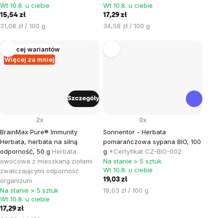
Wt 10.8. u ciebie
Wt 10.8. u ciebie
15,54 zł
17,29 zł
Cena
Cena
31,08 zł / 100 g
34,58 zł / 100 g
jednostkowa:
jednostkowa:
Więcej wariantów
Więcej za mniej
Szczegóły
2x
0x
BrainMax Pure® Immunity
Sonnentor - Herbata
Herbata, herbata na silną
pomarańczowa sypana BIO, 100
odporność, 50 g
Herbata
g
*Certyfikat CZ-BIO-002
owocowa z mieszkaną ziołami
Na stanie > 5 sztuk
Wt 10.8. u ciebie
zwalczającymi odporność
19,03 zł
organizum
Cena
Na stanie > 5 sztuk
19,03 zł / 100 g
Wt 10.8. u ciebie
jednostkowa:
17,29 zł