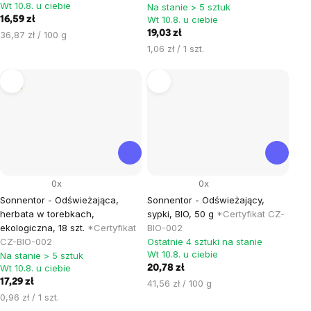
Wt 10.8. u ciebie
Na stanie > 5 sztuk
Wt 10.8. u ciebie
16,59 zł
Cena
19,03 zł
36,87 zł / 100 g
jednostkowa:
Cena
1,06 zł / 1 szt.
jednostkowa:
Tip
0x
0x
Sonnentor - Odświeżająca,
Sonnentor - Odświeżający,
herbata w torebkach,
sypki, BIO, 50 g
*Certyfikat CZ-
ekologiczna, 18 szt.
*Certyfikat
BIO-002
CZ-BIO-002
Ostatnie 4 sztuki na stanie
Wt 10.8. u ciebie
Na stanie > 5 sztuk
Wt 10.8. u ciebie
20,78 zł
17,29 zł
Cena
41,56 zł / 100 g
Cena
jednostkowa:
0,96 zł / 1 szt.
jednostkowa: