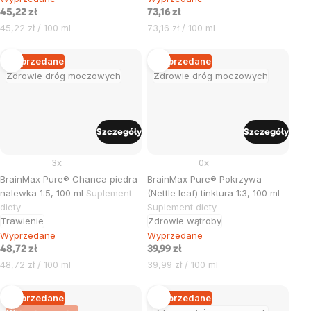
45,22 zł
73,16 zł
Cena
Cena
45,22 zł / 100 ml
73,16 zł / 100 ml
jednostkowa:
jednostkowa:
Wyprzedane
Wyprzedane
Zdrowie dróg moczowych
Zdrowie dróg moczowych
Szczegóły
Szczegóły
3x
0x
BrainMax Pure® Chanca piedra
BrainMax Pure® Pokrzywa
nalewka 1:5, 100 ml
Suplement
(Nettle leaf) tinktura 1:3, 100 ml
diety
Suplement diety
Trawienie
Zdrowie wątroby
Wyprzedane
Wyprzedane
48,72 zł
39,99 zł
Cena
Cena
48,72 zł / 100 ml
39,99 zł / 100 ml
jednostkowa:
jednostkowa:
Wyprzedane
Wyprzedane