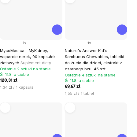
1x
1x
MycoMedica - MyKidney,
Nature's Answer Kid's
wsparcie nerek, 90 kapsułek
Sambucus Chewables, tabletki
ziołowych
Suplement diety
do żucia dla dzieci, ekstrakt z
Ostatnie 2 sztuki na stanie
czarnego bzu, 45 szt.
Śr 11.8. u ciebie
Ostatnie 4 sztuki na stanie
Śr 11.8. u ciebie
120,31 zł
Cena
69,67 zł
1,34 zł / 1 kapsuła
jednostkowa:
Cena
1,55 zł / 1 tablet
jednostkowa: