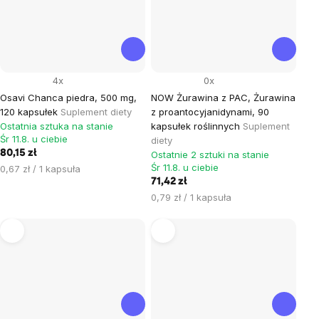
4x
0x
Osavi Chanca piedra, 500 mg,
NOW Żurawina z PAC, Żurawina
120 kapsułek
Suplement diety
z proantocyjanidynami, 90
Ostatnia sztuka na stanie
kapsułek roślinnych
Suplement
Śr 11.8. u ciebie
diety
80,15 zł
Ostatnie 2 sztuki na stanie
Śr 11.8. u ciebie
Cena
0,67 zł / 1 kapsuła
jednostkowa:
71,42 zł
Cena
0,79 zł / 1 kapsuła
jednostkowa: