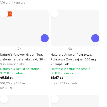
Cena
1,16 zł / 1 kapsuła
jednostkowa:
–20 %
0x
0x
Nature's Answer Green Tea,
Nature's Answer Pokrzywa,
zielona herbata, ekstrakt, 30 ml
Pokrzywa Zwyczajna, 600 mg,
Suplement diety
90 kapsułek
Ostatnie 4 sztuki na stanie
Ostatnie 2 sztuki na stanie
Śr 11.8. u ciebie
Śr 11.8. u ciebie
49,86 zł
69,67 zł
Cena
Cena
166,20 zł / 100 ml
0,77 zł / 1 kapsuła
jednostkowa:
jednostkowa:
62,69 zł