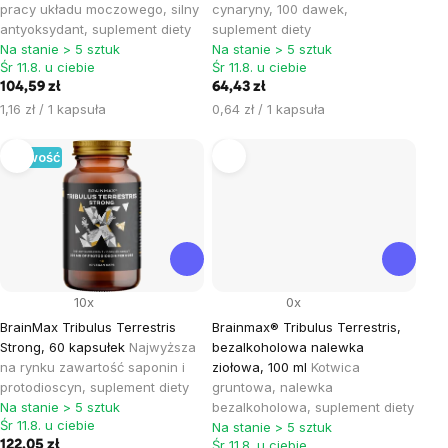
pracy układu moczowego, silny
cynaryny, 100 dawek,
antyoksydant, suplement diety
suplement diety
Na stanie > 5 sztuk
Na stanie > 5 sztuk
Śr 11.8. u ciebie
Śr 11.8. u ciebie
104,59 zł
64,43 zł
Cena
Cena
1,16 zł / 1 kapsuła
0,64 zł / 1 kapsuła
jednostkowa:
jednostkowa:
Nowość
10x
0x
BrainMax Tribulus Terrestris
Brainmax® Tribulus Terrestris,
Strong, 60 kapsułek
Najwyższa
bezalkoholowa nalewka
na rynku zawartość saponin i
ziołowa, 100 ml
Kotwica
protodioscyn, suplement diety
gruntowa, nalewka
Na stanie > 5 sztuk
bezalkoholowa, suplement diety
Śr 11.8. u ciebie
Na stanie > 5 sztuk
Śr 11.8. u ciebie
122,05 zł