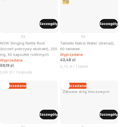
Tip
Szczegóły
Szczegóły
2x
0x
NOW Stinging Nettle Root
Tabletki Natrol Water (drenaż),
(korzeń pokrzywy ekstrakt), 250
60 tabletek
mg, 90 kapsułek roślinnych
Wyprzedane
Wyprzedane
43,48 zł
59,19 zł
Cena
0,72 zł / 1 tablet
Cena
jednostkowa:
0,66 zł / 1 kapsuła
jednostkowa:
Wyprzedane
Wyprzedane
Zdrowie dróg moczowych
Szczegóły
Szczegóły
2x
1x