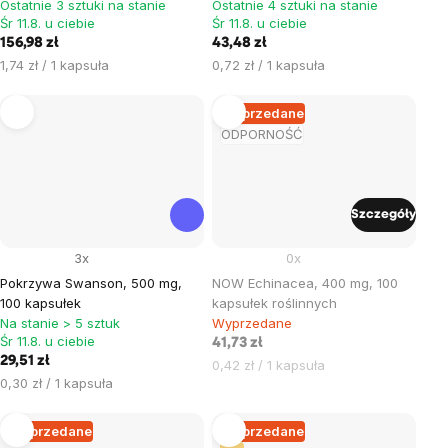
Ostatnie 3 sztuki na stanie
Ostatnie 4 sztuki na stanie
Śr 11.8. u ciebie
Śr 11.8. u ciebie
156,98 zł
43,48 zł
Cena
Cena
1,74 zł / 1 kapsuła
0,72 zł / 1 kapsuła
jednostkowa:
jednostkowa:
Wyprzedane
ODPORNOŚĆ
Szczegóły
3x
0x
Pokrzywa Swanson, 500 mg,
NOW Echinacea, 400 mg, 100
100 kapsułek
kapsułek roślinnych
Na stanie > 5 sztuk
Wyprzedane
Śr 11.8. u ciebie
41,73 zł
29,51 zł
Cena
0,42 zł / 1 kapsuła
Cena
0,30 zł / 1 kapsuła
jednostkowa:
jednostkowa:
Wyprzedane
Wyprzedane