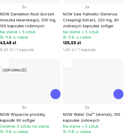
5x
3x
NOW Dandelion Root (korzeń
NOW Saw Palmetto (Serenoa
mniszka lekarskiego), 500 mg,
Creeping) Extract, 320 mg, 90
100 kapsułek roślinnych
ziołowych kapsułek softgel
Na stanie > 5 sztuk
Na stanie > 5 sztuk
Śr 11.8. u ciebie
Śr 11.8. u ciebie
43,48 zł
125,55 zł
Cena
Cena
0,43 zł / 1 kapsuła
1,40 zł / 1 kapsuła
jednostkowa:
jednostkowa:
Tip
ODPORNOŚĆ
2x
2x
NOW Wsparcie prostaty,
NOW Water Out™ (drenaż), 100
kapsułki 90 softgel
kapsułek ziołowych
Ostatnie 3 sztuki na stanie
Na stanie > 5 sztuk
Śr 11.8. u ciebie
Śr 11.8. u ciebie