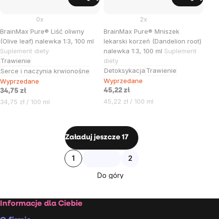
0x
2x
BrainMax Pure® Liść oliwny
BrainMax Pure® Mniszek
(Olive leaf) nalewka 1:3, 100 ml
lekarski korzeń (Dandelion root)
Suplement diety
nalewka 1:3, 100 ml
Suplement
Trawienie
diety
Detoksykacja
Trawienie
Serce i naczynia krwionośne
Wyprzedane
Wyprzedane
45,22 zł
34,75 zł
Cena
Cena
45,22 zł / 100 ml
34,75 zł / 100 ml
jednostkowa:
jednostkowa:
Kontrolki
Załaduj jeszcze 17
listy
Paginacja
1
2
Do góry
Stopka
Informacje dla Ciebie