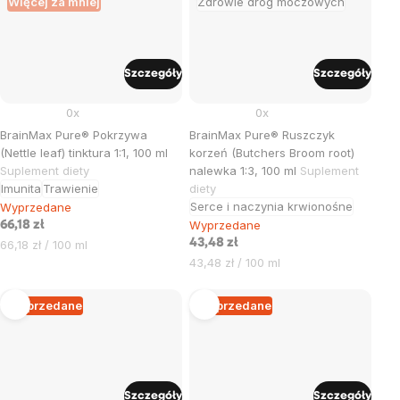
Więcej za mniej
Zdrowie dróg moczowych
Szczegóły
Szczegóły
0x
0x
BrainMax Pure® Pokrzywa
BrainMax Pure® Ruszczyk
(Nettle leaf) tinktura 1:1, 100 ml
korzeń (Butchers Broom root)
Suplement diety
nalewka 1:3, 100 ml
Suplement
Imunita
Trawienie
diety
Serce i naczynia krwionośne
Wyprzedane
Wyprzedane
66,18 zł
Cena
43,48 zł
66,18 zł / 100 ml
jednostkowa:
Cena
43,48 zł / 100 ml
jednostkowa:
Wyprzedane
Wyprzedane
Szczegóły
Szczegóły