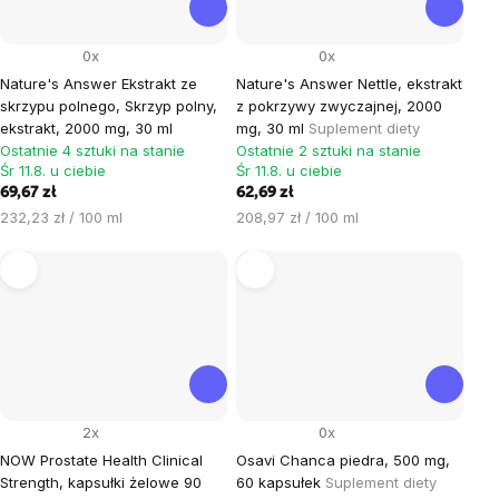
0x
0x
Nature's Answer Ekstrakt ze
Nature's Answer Nettle, ekstrakt
skrzypu polnego, Skrzyp polny,
z pokrzywy zwyczajnej, 2000
ekstrakt, 2000 mg, 30 ml
mg, 30 ml
Suplement diety
Ostatnie 4 sztuki na stanie
Ostatnie 2 sztuki na stanie
Śr 11.8. u ciebie
Śr 11.8. u ciebie
69,67 zł
62,69 zł
Cena
Cena
232,23 zł / 100 ml
208,97 zł / 100 ml
jednostkowa:
jednostkowa:
2x
0x
NOW Prostate Health Clinical
Osavi Chanca piedra, 500 mg,
Strength, kapsułki żelowe 90
60 kapsułek
Suplement diety