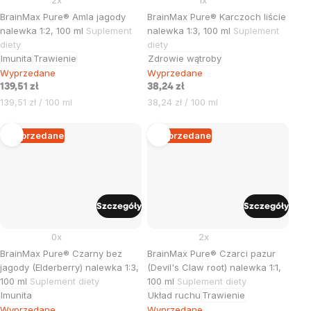
BrainMax Pure® Amla jagody
BrainMax Pure® Karczoch liście
nalewka 1:2, 100 ml
Suplement
nalewka 1:3, 100 ml
Suplement
diety
diety
Imunita
Trawienie
Zdrowie wątroby
Wyprzedane
Wyprzedane
139,51 zł
38,24 zł
Cena
Cena
139,51 zł / 100 ml
38,24 zł / 100 ml
jednostkowa:
jednostkowa:
Wyprzedane
Wyprzedane
Szczegóły
Szczegóły
0x
2x
BrainMax Pure® Czarny bez
BrainMax Pure® Czarci pazur
jagody (Elderberry) nalewka 1:3,
(Devil's Claw root) nalewka 1:1,
100 ml
Suplement diety
100 ml
Suplement diety
Imunita
Układ ruchu
Trawienie
Wyprzedane
Wyprzedane