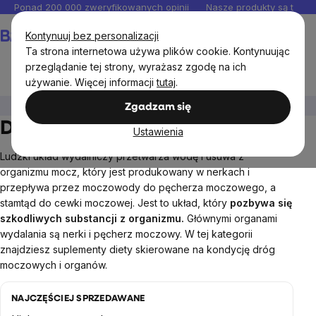
Przejść
Ponad 200 000 zweryfikowanych opinii
Nasze produkty są testo
do
Koszyk
Kontynuuj bez personalizacji
treści
Ta strona internetowa używa plików cookie. Kontynuując
przeglądanie tej strony, wyrażasz zgodę na ich
używanie. Więcej informacji
tutaj
.
Cele
Części ciała (organy)
Drogi moczowe
Zgadzam się
Drogi moczowe
Ustawienia
Ludzki układ wydalniczy przetwarza wodę i usuwa z
organizmu
mocz
, który jest produkowany w nerkach i
przepływa przez moczowody do pęcherza moczowego, a
stamtąd do cewki moczowej. Jest to układ, który
pozbywa się
szkodliwych substancji z organizmu.
Głównymi organami
wydalania są nerki i pęcherz moczowy. W tej kategorii
znajdziesz suplementy diety skierowane na kondycję dróg
moczowych i
organów.
NAJCZĘŚCIEJ SPRZEDAWANE