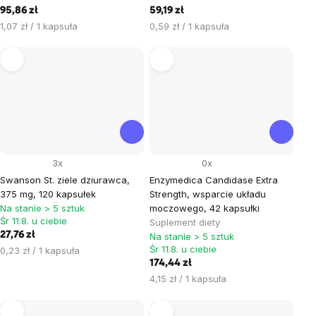
95,86 zł
59,19 zł
Cena
Cena
1,07 zł / 1 kapsuła
0,59 zł / 1 kapsuła
jednostkowa:
jednostkowa:
3x
0x
Swanson St. ziele dziurawca,
Enzymedica Candidase Extra
375 mg, 120 kapsułek
Strength, wsparcie układu
Na stanie > 5 sztuk
moczowego, 42 kapsułki
Śr 11.8. u ciebie
Suplement diety
27,76 zł
Na stanie > 5 sztuk
Śr 11.8. u ciebie
Cena
0,23 zł / 1 kapsuła
jednostkowa:
174,44 zł
Cena
4,15 zł / 1 kapsuła
jednostkowa: