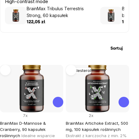
High-contrast mode
BrainMax Tribulus Terrestris
BrainMa
Strong, 60 kapsułek
boulardi
z kapsu
122,05 zł
104,59 z
kapsułe
Sortuj
Lista
Cholesterol
produktów
7x
2x
BrainMax D-Mannose &
BrainMax Artichoke Extract, 500
Cranberry, 90 kapsułek
mg, 100 kapsułek roślinnych
roślinnych
Idealne wsparcie
Ekstrakt z karczocha z min. 2%