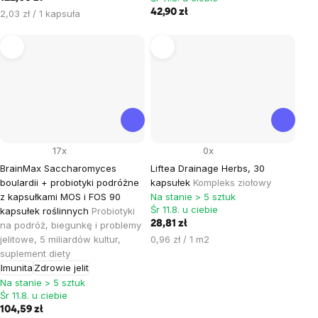
Cena
42,90 zł
2,03 zł / 1 kapsuła
jednostkowa:
17x
0x
BrainMax Saccharomyces
Liftea Drainage Herbs, 30
boulardii + probiotyki podróżne
kapsułek
Kompleks ziołowy
z kapsułkami MOS i FOS 90
Na stanie > 5 sztuk
Śr 11.8. u ciebie
kapsułek roślinnych
Probiotyki
28,81 zł
na podróż, biegunkę i problemy
Cena
jelitowe, 5 miliardów kultur,
0,96 zł / 1 m2
jednostkowa:
suplement diety
Imunita
Zdrowie jelit
Na stanie > 5 sztuk
Śr 11.8. u ciebie
104,59 zł