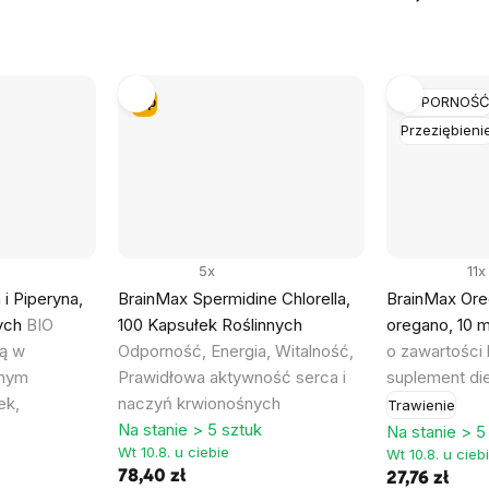
Tip
ODPORNOŚ
Przeziębieni
5x
11x
i Piperyna,
BrainMax Spermidine Chlorella,
BrainMax Oreg
nych
BIO
100 Kapsułek Roślinnych
oregano, 10 
ną w
Odporność, Energia, Witalność,
o zawartości
onym
Prawidłowa aktywność serca i
suplement di
ek,
naczyń krwionośnych
Trawienie
Na stanie > 5 sztuk
Na stanie > 5
Wt 10.8. u ciebie
Wt 10.8. u cieb
78,40 zł
27,76 zł