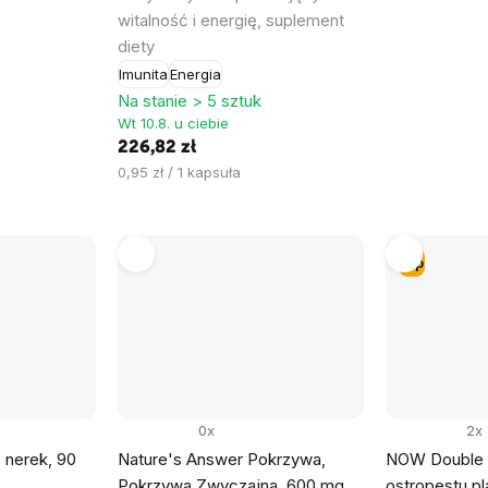
witalność i energię, suplement
diety
Imunita
Energia
Na stanie > 5 sztuk
Wt 10.8. u ciebie
226,82 zł
Cena
0,95 zł / 1 kapsuła
jednostkowa:
Tip
0x
2x
nerek, 90
Nature's Answer Pokrzywa,
NOW Double S
Pokrzywa Zwyczajna, 600 mg,
ostropestu p