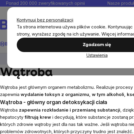
Przejść
Ponad 200 000 zweryfikowanych opinii
Nasze produk
do
Kontakt
treści
Kontynuuj bez personalizacji
Ta strona internetowa używa plików cookie. Kontynuując 
strony, wyrażasz zgodę na ich używanie. Więcej informa
Szukaj
BrainMax®
Odporność
Promocja
Cele
Suplementy diet
Zgadzam się
Ustawienia
Cele
Części ciała (organy)
Wątroba
Wątroba
Wątroba jest głównym organem metabolizmu. Realizuje procesy 
zapewnia
wydalanie toksyn z organizmu, w tym alkoholi, 
Wątroba - główny organ detoksykacji ciała
Wątroba
zapewnia rozkładanie i przemianę substancji
, dzię
hepatocyty
filtrują krew
i decydują, które substancje zostaną p
których zdrowie wątroby jest dla nas tak ważne.
Jeśli wątroba n
problemów zdrowotnych, których przyczyny trudno jest znaleź