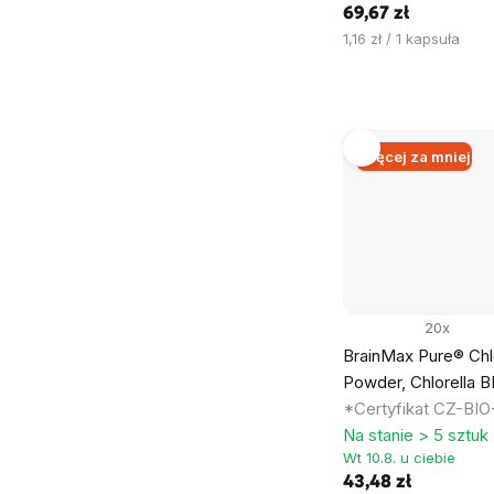
69,67 zł
Cena
1,16 zł / 1 kapsuła
jednostkowa:
Więcej za mniej
20x
BrainMax Pure® Chlo
Powder, Chlorella B
*Certyfikat CZ-BIO
Na stanie > 5 sztuk
Wt 10.8. u ciebie
43,48 zł