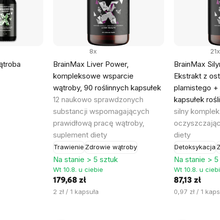
8x
21x
ątroba
BrainMax Liver Power,
BrainMax Sil
kompleksowe wsparcie
Ekstrakt z os
wątroby, 90 roślinnych kapsułek
plamistego + 
12 naukowo sprawdzonych
kapsułek roś
substancji wspomagających
silny komple
prawidłową pracę wątroby,
oczyszczając
suplement diety
diety
Trawienie
Zdrowie wątroby
Detoksykacja
Z
Na stanie > 5 sztuk
Na stanie > 5
Wt 10.8. u ciebie
Wt 10.8. u cieb
179,68 zł
87,13 zł
Cena
Cena
2 zł / 1 kapsuła
0,97 zł / 1 kap
jednostkowa:
jednostkowa: