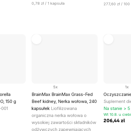
Cena
0,78 zł / 1 kapsuła
Cena
277,60 zł / 100
jednostkowa:
jednostkowa:
5x
1x
rella
BrainMax BrainMax Grass-Fed
Oczyszczanie
IO, 150 g
Beef kidney, Nerka wołowa, 240
Suplement di
-001
kapsułek
Liofilizowana
Na stanie > 5
Wt 10.8. u cieb
organiczna nerka wołowa o
206,44 zł
wysokiej zawartości składników
odżywczych zapewniających