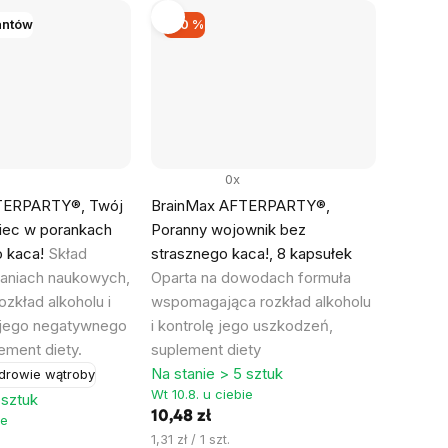
antów
–40 %
0x
TERPARTY®, Twój
BrainMax AFTERPARTY®,
iec w porankach
Poranny wojownik bez
o kaca!
Skład
strasznego kaca!, 8 kapsułek
daniach naukowych,
Oparta na dowodach formuła
ozkład alkoholu i
wspomagająca rozkład alkoholu
 jego negatywnego
i kontrolę jego uszkodzeń,
ement diety.
suplement diety
Na stanie > 5 sztuk
drowie wątroby
Wt 10.8. u ciebie
 sztuk
10,48 zł
ie
Cena
1,31 zł / 1 szt.