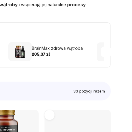
 wątroby
i wspierają jej naturalne
procesy
Brain
BrainMax zdrowa wątroba
Beef 
205,37 zł
0
240 k
226,82
83
pozycji razem