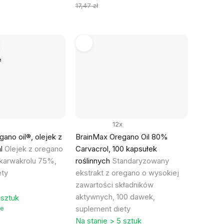
jednostkowa:
17,47 zł
Ć
e
12x
ano oil®, olejek z
BrainMax Oregano Oil 80%
ml
Olejek z oregano
Carvacrol, 100 kapsułek
 karwakrolu 75%,
roślinnych
Standaryzowany
ety
ekstrakt z oregano o wysokiej
zawartości składników
aktywnych, 100 dawek,
 sztuk
ie
suplement diety
Na stanie > 5 sztuk