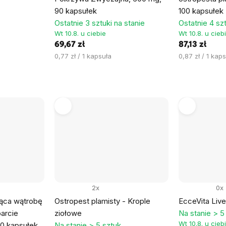
90 kapsułek
100 kapsułek
Ostatnie 3 sztuki na stanie
Ostatnie 4 szt
Wt 10.8. u ciebie
Wt 10.8. u cieb
69,67 zł
87,13 zł
Cena
Cena
0,77 zł / 1 kapsuła
0,87 zł / 1 kap
jednostkowa:
jednostkowa:
2x
0x
jąca wątrobę
Ostropest plamisty - Krople
EcceVita Live
arcie
ziołowe
Na stanie > 5
Wt 10.8. u cieb
20 kapsułek
Na stanie > 5 sztuk