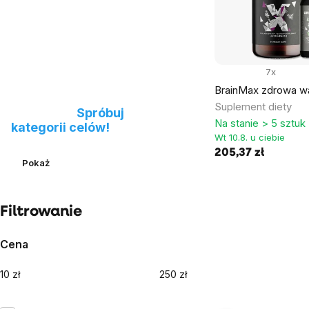
7x
BrainMax zdrowa w
Nie możesz znaleźć
Suplement diety
produktu?
Spróbuj
Na stanie > 5 sztuk
kategorii celów!
Wt 10.8. u ciebie
205,37 zł
Pokaż
Filtrowanie
Cena
10
zł
250
zł