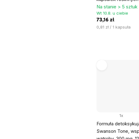
Na stanie > 5 sztuk
Wt 10.8. u ciebie
73,16 zł
Cena
0,81 zł / 1 kapsuła
jednostkowa:
1x
Formuła detoksyku
Swanson Tone, wsp
wątroby, 300 mg, 1