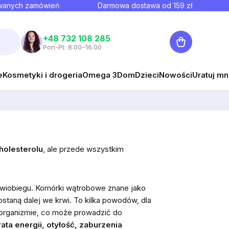
owanych zamówień
Darmowa dostawa od
159
zł
Koszyk
+48 732 108 285
Pon-Pt: 8:00–16:00
e
Kosmetyki i drogeria
Omega 3
Dom
Dzieci
Nowości
Uratuj mn
cholesterolu
, ale przede wszystkim
rwiobiegu. Komórki wątrobowe znane jako
staną dalej we krwi. To kilka powodów, dla
w organizmie, co może prowadzić do
rata energii, otyłość, zaburzenia