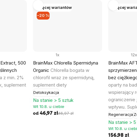
Więcej wariantów
Więcej wari
–20 %
1x
12x
Extract, 500
BrainMax Chlorella Spermidyna
BrainMax AF
ślinnych
Organic
Chlorella bogata w
sprzymierzen
a z min. 2%
chlorofil wraz ze spermidyną,
bez ciężkieg
k, suplement
suplement diety
oparty na ba
wspierający r
Detoksykacja
ograniczenie
Na stanie > 5 sztuk
Wt 10.8. u ciebie
wpływu. Supl
46,97 zł
46,97 zł
od
Regeneracja
Z
Na stanie > 5
Wt 10.8. u cieb
156,98 zł