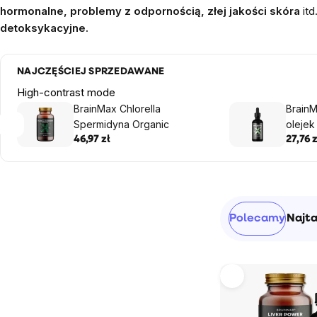
hormonalne, problemy z odpornością, złej jakości skóra
itd
detoksykacyjne.
NAJCZĘŚCIEJ SPRZEDAWANE
High-contrast mode
BrainMax Chlorella
BrainM
Spermidyna Organic
olejek
46,97 zł
27,76 z
Pasek
Sortowanie
Polecamy
Najt
boczny
produktów
Lista
produktów