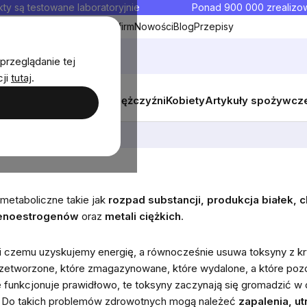
ty są testowane laboratoryjnie
Ponad 900 000 zrealiz
y
Współpraca hurtowa dla firm
Nowości
Blog
Przepisy
przeglądanie tej
cji
tutaj
.
y
Zestawy promocyjne
Mężczyźni
Kobiety
Artykuły spożywcz
metaboliczne takie jak
rozpad substancji, produkcja białek, 
ksenoestrogenów
oraz
metali ciężkich
.
ki czemu uzyskujemy energię, a równocześnie usuwa toksyny z k
rzetworzone, które zmagazynowane, które wydalone, a które pozo
ie funkcjonuje prawidłowo, te toksyny zaczynają się gromadzić 
ć. Do takich problemów zdrowotnych mogą należeć
zapalenia, ut