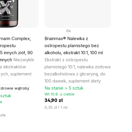
0x
ymarin Complex,
Brainmax® Nalewka z
tropestu
ostropestu plamistego bez
5 innych ziół, 90
alkoholu, ekstrakt 10:1, 100 ml
linnych
Niezwykle
Ekstrakt z ostropestu
ks ekstraktów
plamistego 10:1, nalewka ziołowa
ych, suplement
bezalkoholowa z gliceryną, do
100 dawek, suplement diety
Na stanie > 5 sztuk
drowie wątroby
Wt 10.8. u ciebie
 sztuk
34,90 zł
ie
Cena
0,35 zł / 1 ml
jednostkowa:
suła