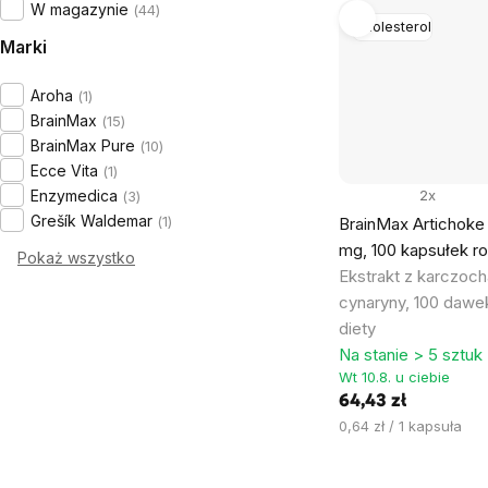
W magazynie
44
Cholesterol
Marki
Aroha
1
BrainMax
15
BrainMax Pure
10
Ecce Vita
1
Enzymedica
2x
3
Grešík Waldemar
1
BrainMax Artichoke 
mg, 100 kapsułek ro
Pokaż wszystko
Ekstrakt z karczoch
cynaryny, 100 dawe
diety
Na stanie > 5 sztuk
Wt 10.8. u ciebie
64,43 zł
Cena
0,64 zł / 1 kapsuła
jednostkowa: