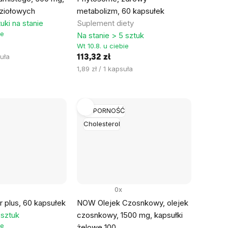
 ziołowych
metabolizm, 60 kapsułek
uki na stanie
Suplement diety
ie
Na stanie > 5 sztuk
Wt 10.8. u ciebie
suła
113,32 zł
Cena
1,89 zł / 1 kapsuła
jednostkowa:
ODPORNOŚĆ
Cholesterol
0x
r plus, 60 kapsułek
NOW Olejek Czosnkowy, olejek
 sztuk
czosnkowy, 1500 mg, kapsułki
ie
żelowe 100