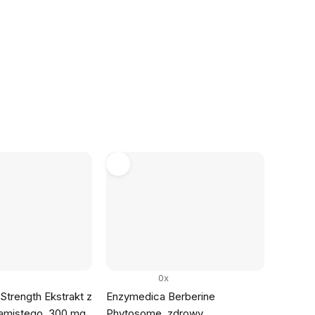
jednostkowa:
0x
trength Ekstrakt z
Enzymedica Berberine
lamistego, 300 mg,
Phytosome, zdrowy