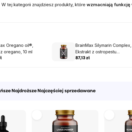
.
W tej kategorii znajdziesz produkty, które
wzmacniają funkcję
ax Oregano oil®,
BrainMax Silymarin Complex,
 z oregano, 10 ml
Ekstrakt z ostropestu
plamistego + 5 innych ziół, 9
ł
87,13 zł
kapsułek roślinnych
ańsze
Najdroższe
Najczęściej sprzedawane