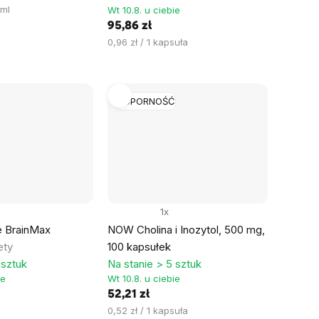
 ml
Wt 10.8. u ciebie
95,86 zł
Cena
0,96 zł / 1 kapsuła
jednostkowa:
ODPORNOŚĆ
1x
 BrainMax
NOW Cholina i Inozytol, 500 mg,
ety
100 kapsułek
 sztuk
Na stanie > 5 sztuk
ie
Wt 10.8. u ciebie
52,21 zł
Cena
0,52 zł / 1 kapsuła