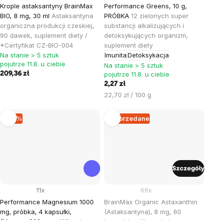
Krople astaksantyny BrainMax
Performance Greens, 10 g,
BIO, 8 mg, 30 ml
Astaksantyna
PRÓBKA
12 zielonych super
organiczna produkcji czeskiej,
substancji alkalizujących i
90 dawek, suplement diety /
detoksykujących organizm,
*Certyfikat CZ-BIO-004
suplement diety
Na stanie > 5 sztuk
Imunita
Detoksykacja
pojutrze 11.8. u ciebie
Na stanie > 5 sztuk
209,36 zł
pojutrze 11.8. u ciebie
2,27 zł
Cena
22,70 zł / 100 g
jednostkowa:
–15 %
Wyprzedane
Szczegóły
11x
69x
Performance Magnesium 1000
BrainMax Organic Astaxanthin
mg, próbka, 4 kapsułki,
(Astaksantyna), 8 mg, 60