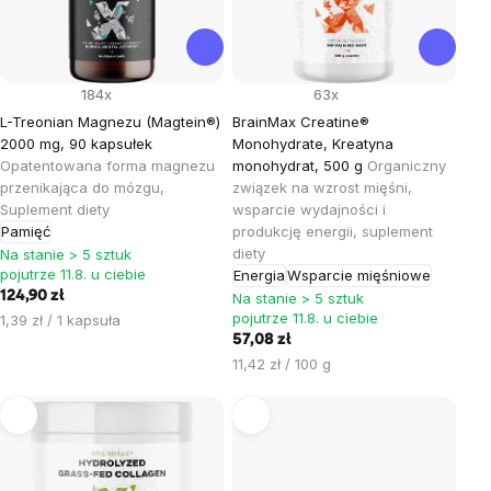
184x
63x
L-Treonian Magnezu (Magtein®)
BrainMax Creatine®
2000 mg, 90 kapsułek
Monohydrate, Kreatyna
Opatentowana forma magnezu
monohydrat, 500 g
Organiczny
przenikająca do mózgu,
związek na wzrost mięśni,
Suplement diety
wsparcie wydajności i
Pamięć
produkcję energii, suplement
diety
Na stanie > 5 sztuk
pojutrze 11.8. u ciebie
Energia
Wsparcie mięśniowe
124,90 zł
Na stanie > 5 sztuk
pojutrze 11.8. u ciebie
Cena
1,39 zł / 1 kapsuła
jednostkowa:
57,08 zł
Cena
11,42 zł / 100 g
jednostkowa: