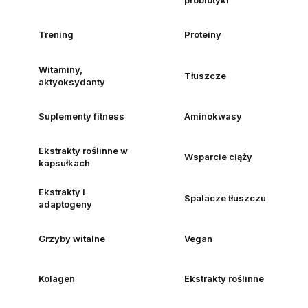
probiotyki
Trening
Proteiny
Witaminy,
Tłuszcze
aktyoksydanty
Suplementy fitness
Aminokwasy
Ekstrakty roślinne w
Wsparcie ciąży
kapsułkach
Ekstrakty i
Spalacze tłuszczu
adaptogeny
Grzyby witalne
Vegan
Kolagen
Ekstrakty roślinne