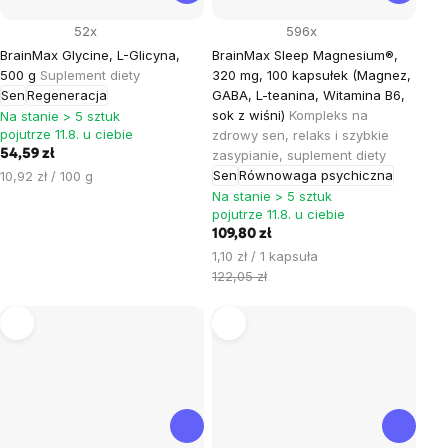
52x
596x
BrainMax Glycine, L-Glicyna,
BrainMax Sleep Magnesium®,
500 g
Suplement diety
320 mg, 100 kapsułek (Magnez,
Sen
Regeneracja
GABA, L-teanina, Witamina B6,
sok z wiśni)
Kompleks na
Na stanie > 5 sztuk
pojutrze 11.8. u ciebie
zdrowy sen, relaks i szybkie
54,59 zł
zasypianie, suplement diety
Cena
Sen
Równowaga psychiczna
10,92 zł / 100 g
jednostkowa:
Na stanie > 5 sztuk
pojutrze 11.8. u ciebie
109,80 zł
Cena
1,10 zł / 1 kapsuła
jednostkowa:
122,05 zł