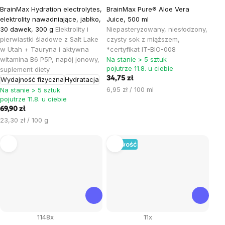
BrainMax Hydration electrolytes,
BrainMax Pure® Aloe Vera
elektrolity nawadniające, jabłko,
Juice, 500 ml
30 dawek, 300 g
Elektrolity i
Niepasteryzowany, niesłodzony,
pierwiastki śladowe z Salt Lake
czysty sok z miąższem,
w Utah + Tauryna i aktywna
*certyfikat IT-BIO-008
witamina B6 P5P, napój jonowy,
Na stanie > 5 sztuk
pojutrze 11.8. u ciebie
suplement diety
34,75 zł
Wydajność fizyczna
Hydratacja
Cena
6,95 zł / 100 ml
Na stanie > 5 sztuk
pojutrze 11.8. u ciebie
jednostkowa:
69,90 zł
Cena
23,30 zł / 100 g
jednostkowa:
Nowość
1148x
11x