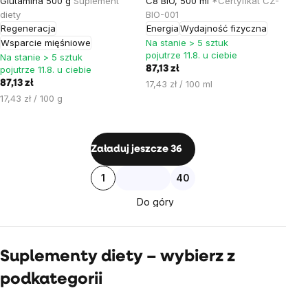
Glutamina 500 g
Suplement
C8 BIO, 500 ml
*Certyfikat CZ-
diety
BIO-001
Regeneracja
Energia
Wydajność fizyczna
Wsparcie mięśniowe
Na stanie > 5 sztuk
pojutrze 11.8. u ciebie
Na stanie > 5 sztuk
pojutrze 11.8. u ciebie
87,13 zł
Cena
87,13 zł
17,43 zł / 100 ml
jednostkowa:
Cena
17,43 zł / 100 g
jednostkowa:
Kontrolki
Załaduj jeszcze 36
listy
Paginacja
1
40
Do góry
Suplementy diety – wybierz z
podkategorii