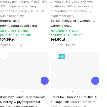
organiczny magnez MagChel®,
omega 3, BIO oliwa z oliwek,
375 mg pierwiastkowego
polifenole, BIO astaksantyna,
magnezu w porcji = 100% DV!
opatentowana witamina K2,
Suplement diety
suplement diety
Regeneracja
Serce i naczynia krwionośne
Równowaga psychiczna
Zdrowie oczu
Na stanie > 5 sztuk
Na stanie > 5 sztuk
pojutrze 11.8. u ciebie
pojutrze 11.8. u ciebie
104,59 zł
146,50 zł
Cena
Cena
19,02 zł / 100 g
53,27 zł / 100 ml
jednostkowa:
jednostkowa:
Nowość
36x
16x
BrainMax Liquid Daily Minerals,
BrainMax Enhanced Urolithin A,
Minerały w płynnej postaci
60 kapsułek
Formuła premium
naturalnej do alkalizacji i
inspirowana światowymi