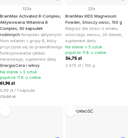
123x
22x
BrainMax Activated B-Complex,
BrainMax KIDS Magnesium
Aktywowana Witamina B
Powder, Smoczy owoc, 150 g
Complex, 90 kapsułek
Magnez dla dzieci o smaku
roślinnych
Kompleks aktywnych
smoczego owocu, 30 dawek,
form witamin z grupy B, który
suplement diety
przyczynia się do prawidłowego
Na stanie > 5 sztuk
pojutrze 11.8. u ciebie
funkcjonowania układu
34,75 zł
nerwowego, suplement diety
Cena
Energia
Cera i włosy
3 475 zł / 100 g
jednostkowa:
Na stanie > 5 sztuk
pojutrze 11.8. u ciebie
61,96 zł
Cena
0,69 zł / 1 kapsuła
jednostkowa:
72,90 zł
ODPORNOŚĆ