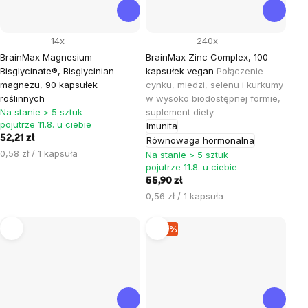
14x
240x
BrainMax Magnesium
BrainMax Zinc Complex, 100
Bisglycinate®, Bisglycinian
kapsułek vegan
Połączenie
magnezu, 90 kapsułek
cynku, miedzi, selenu i kurkumy
roślinnych
w wysoko biodostępnej formie,
Na stanie > 5 sztuk
suplement diety.
pojutrze 11.8. u ciebie
Imunita
52,21 zł
Równowaga hormonalna
Cena
0,58 zł / 1 kapsuła
Na stanie > 5 sztuk
jednostkowa:
pojutrze 11.8. u ciebie
55,90 zł
Cena
0,56 zł / 1 kapsuła
jednostkowa:
–10 %