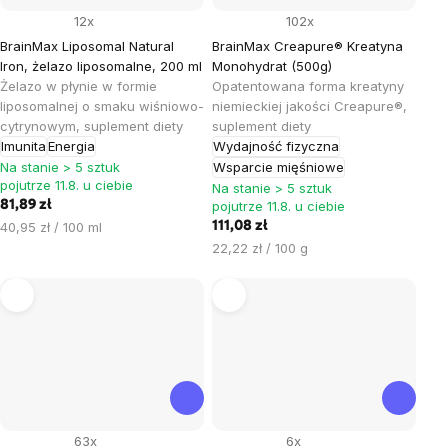
12x
102x
BrainMax Liposomal Natural
BrainMax Creapure® Kreatyna
Iron, żelazo liposomalne, 200 ml
Monohydrat (500g)
Żelazo w płynie w formie
Opatentowana forma kreatyny
liposomalnej o smaku wiśniowo-
niemieckiej jakości Creapure®,
cytrynowym, suplement diety
suplement diety
Imunita
Energia
Wydajność fizyczna
Na stanie > 5 sztuk
Wsparcie mięśniowe
pojutrze 11.8. u ciebie
Na stanie > 5 sztuk
81,89 zł
pojutrze 11.8. u ciebie
Cena
40,95 zł / 100 ml
111,08 zł
jednostkowa:
Cena
22,22 zł / 100 g
jednostkowa:
63x
6x