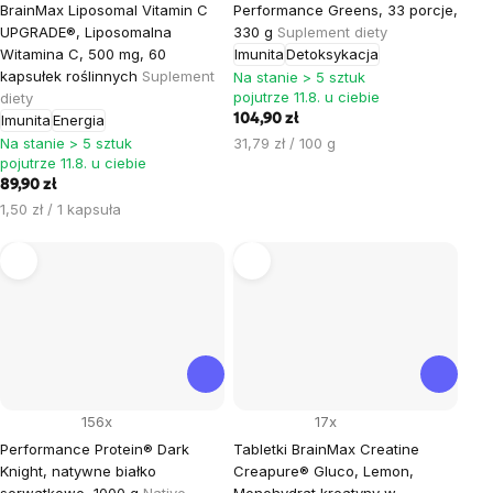
BrainMax Liposomal Vitamin C
Performance Greens, 33 porcje,
UPGRADE®, Liposomalna
330 g
Suplement diety
Witamina C, 500 mg, 60
Imunita
Detoksykacja
kapsułek roślinnych
Suplement
Na stanie > 5 sztuk
pojutrze 11.8. u ciebie
diety
Imunita
Energia
104,90 zł
Cena
Na stanie > 5 sztuk
31,79 zł / 100 g
pojutrze 11.8. u ciebie
jednostkowa:
89,90 zł
Cena
1,50 zł / 1 kapsuła
jednostkowa:
156x
17x
Performance Protein® Dark
Tabletki BrainMax Creatine
Knight, natywne białko
Creapure® Gluco, Lemon,
serwatkowe, 1000 g
Native
Monohydrat kreatyny w