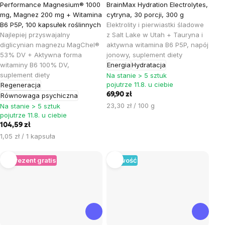
Performance Magnesium® 1000
BrainMax Hydration Electrolytes,
mg, Magnez 200 mg + Witamina
cytryna, 30 porcji, 300 g
B6 P5P, 100 kapsułek roślinnych
Elektrolity i pierwiastki śladowe
Najlepiej przyswajalny
z Salt Lake w Utah + Tauryna i
diglicynian magnezu MagChel®
aktywna witamina B6 P5P, napój
53% DV + Aktywna forma
jonowy, suplement diety
witaminy B6 100% DV,
Energia
Hydratacja
suplement diety
Na stanie > 5 sztuk
pojutrze 11.8. u ciebie
Regeneracja
69,90 zł
Równowaga psychiczna
Cena
23,30 zł / 100 g
Na stanie > 5 sztuk
pojutrze 11.8. u ciebie
jednostkowa:
104,59 zł
Cena
1,05 zł / 1 kapsuła
jednostkowa:
+ Prezent gratis
Nowość