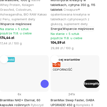
Whey Protein, Kolagen
tabletkach, cytryna 350 g, 115
Grassfed, Colostrum,
tabletek
Creapure®
Ashwagandha, BIO RAW Kakao
opatentowana kreatyna w
z Peru, suplement diety
tabletkach cytrynowych z
Wsparcie mięśniowe
glukozą, suplement diety
Energia
Wsparcie mięśniowe
Na stanie > 5 sztuk
pojutrze 11.8. u ciebie
Na stanie > 5 sztuk
pojutrze 11.8. u ciebie
174,44 zł
Cena
104,59 zł
17,44 zł / 100 g
jednostkowa:
Cena
29,88 zł / 100 g
jednostkowa:
Nowość
Więcej wariantów
–0 %
ODPORNOŚĆ
Szczegóły
6x
241x
BrainMax NAD+ Eternal, 60
BrainMax Sleep Faster, GABA
kapsułek roślinnych
Rybozyd
UPGRADE! 450 g
Kompleks 8