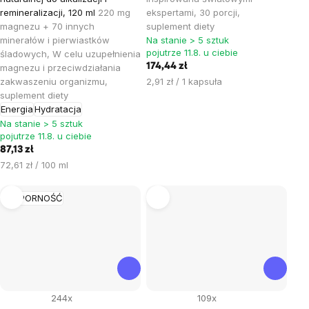
remineralizacji, 120 ml
220 mg
ekspertami, 30 porcji,
magnezu + 70 innych
suplement diety
minerałów i pierwiastków
Na stanie > 5 sztuk
pojutrze 11.8. u ciebie
śladowych, W celu uzupełnienia
174,44 zł
magnezu i przeciwdziałania
Cena
zakwaszeniu organizmu,
2,91 zł / 1 kapsuła
jednostkowa:
suplement diety
Energia
Hydratacja
Na stanie > 5 sztuk
pojutrze 11.8. u ciebie
87,13 zł
Cena
72,61 zł / 100 ml
jednostkowa:
ODPORNOŚĆ
244x
109x