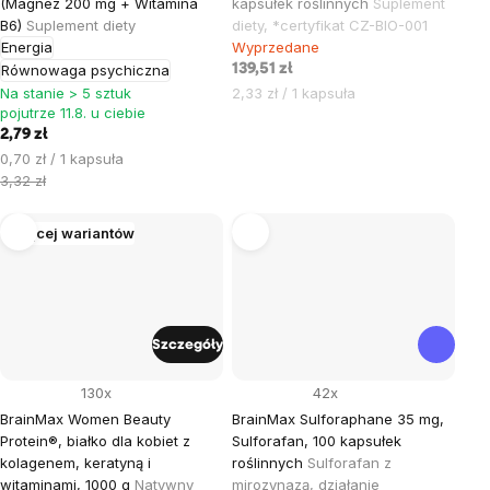
(Magnez 200 mg + Witamina
kapsułek roślinnych
Suplement
B6)
Suplement diety
diety, *certyfikat CZ-BIO-001
Energia
Wyprzedane
Równowaga psychiczna
139,51 zł
Cena
Na stanie > 5 sztuk
2,33 zł / 1 kapsuła
pojutrze 11.8. u ciebie
jednostkowa:
2,79 zł
Cena
0,70 zł / 1 kapsuła
jednostkowa:
3,32 zł
Więcej wariantów
Szczegóły
130x
42x
BrainMax Women Beauty
BrainMax Sulforaphane 35 mg,
Protein®, białko dla kobiet z
Sulforafan, 100 kapsułek
kolagenem, keratyną i
roślinnych
Sulforafan z
witaminami, 1000 g
Natywny
mirozynazą, działanie