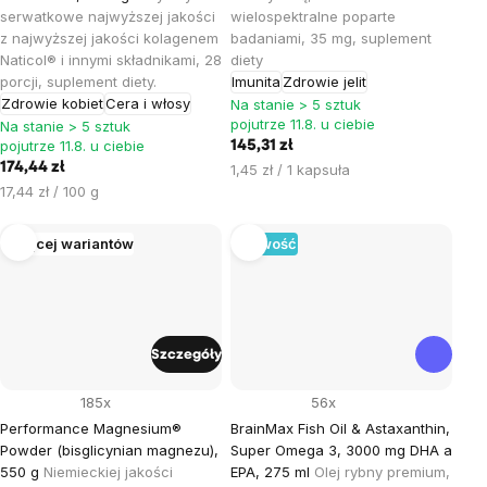
serwatkowe najwyższej jakości
wielospektralne poparte
z najwyższej jakości kolagenem
badaniami, 35 mg, suplement
Naticol® i innymi składnikami, 28
diety
porcji, suplement diety.
Imunita
Zdrowie jelit
Zdrowie kobiet
Cera i włosy
Na stanie > 5 sztuk
pojutrze 11.8. u ciebie
Na stanie > 5 sztuk
pojutrze 11.8. u ciebie
145,31 zł
174,44 zł
Cena
1,45 zł / 1 kapsuła
Cena
jednostkowa:
17,44 zł / 100 g
jednostkowa:
Więcej wariantów
Nowość
Szczegóły
185x
56x
Performance Magnesium®
BrainMax Fish Oil & Astaxanthin,
Powder (bisglicynian magnezu),
Super Omega 3, 3000 mg DHA a
550 g
Niemieckiej jakości
EPA, 275 ml
Olej rybny premium,