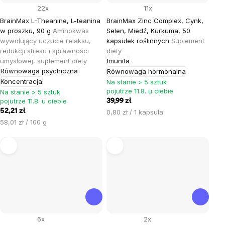
22x
11x
BrainMax L-Theanine, L-teanina
BrainMax Zinc Complex, Cynk,
w proszku, 90 g
Aminokwas
Selen, Miedź, Kurkuma, 50
wywołujący uczucie relaksu,
kapsułek roślinnych
Suplement
redukcji stresu i sprawności
diety
umysłowej, suplement diety
Imunita
Równowaga psychiczna
Równowaga hormonalna
Koncentracja
Na stanie > 5 sztuk
pojutrze 11.8. u ciebie
Na stanie > 5 sztuk
pojutrze 11.8. u ciebie
39,99 zł
52,21 zł
Cena
0,80 zł / 1 kapsuła
Cena
jednostkowa:
58,01 zł / 100 g
jednostkowa:
6x
2x