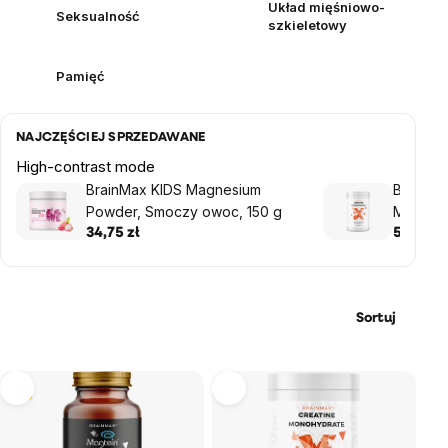
Układ mięśniowo-
Seksualność
szkieletowy
Pamięć
NAJCZĘŚCIEJ SPRZEDAWANE
High-contrast mode
BrainMax KIDS Magnesium
BrainMa
Powder, Smoczy owoc, 150 g
Monohyd
monohyd
34,75 zł
57,08 zł
Sortuj
Lista
Tip
produktów