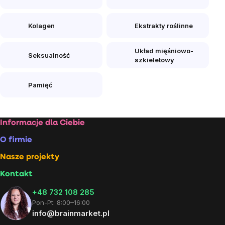
Kolagen
Ekstrakty roślinne
Układ mięśniowo-
Seksualność
szkieletowy
Pamięć
Stopka
Informacje dla Ciebie
O firmie
Nasze projekty
Kontakt
+48 732 108 285
Pon-Pt: 8:00–16:00
info@brainmarket.pl