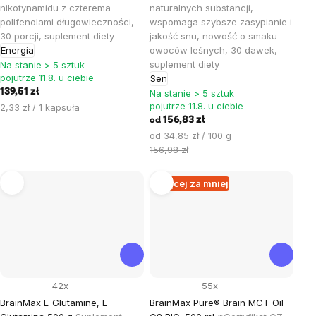
nikotynamidu z czterema
naturalnych substancji,
polifenolami długowieczności,
wspomaga szybsze zasypianie i
30 porcji, suplement diety
jakość snu, nowość o smaku
Energia
owoców leśnych, 30 dawek,
suplement diety
Na stanie > 5 sztuk
pojutrze 11.8. u ciebie
Sen
139,51 zł
Na stanie > 5 sztuk
pojutrze 11.8. u ciebie
Cena
2,33 zł / 1 kapsuła
jednostkowa:
156,83 zł
od
Cena
od 34,85 zł / 100 g
jednostkowa:
156,98 zł
Więcej za mniej
42x
55x
BrainMax L-Glutamine, L-
BrainMax Pure® Brain MCT Oil