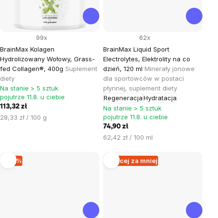
99x
62x
BrainMax Kolagen
BrainMax Liquid Sport
Hydrolizowany Wołowy, Grass-
Electrolytes, Elektrolity na co
fed Collagen®, 400g
Suplement
dzień, 120 ml
Minerały jonowe
diety
dla sportowców w postaci
Na stanie > 5 sztuk
płynnej, suplement diety
pojutrze 11.8. u ciebie
Regeneracja
Hydratacja
113,32 zł
Na stanie > 5 sztuk
Cena
pojutrze 11.8. u ciebie
28,33 zł / 100 g
jednostkowa:
74,90 zł
Cena
62,42 zł / 100 ml
jednostkowa:
–15 %
Więcej za mniej