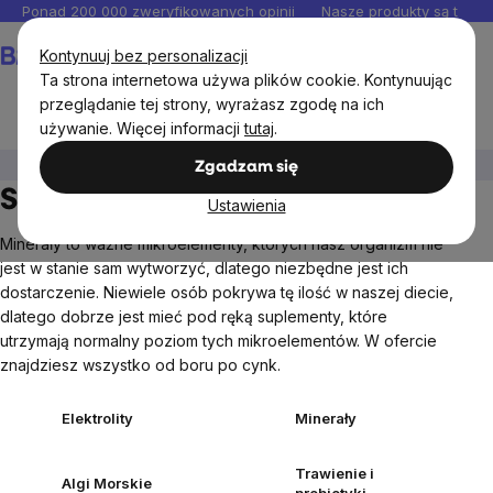
Przejść
Ponad 200 000 zweryfikowanych opinii
Nasze produkty są testo
do
Koszyk
Kontynuuj bez personalizacji
treści
Ta strona internetowa używa plików cookie. Kontynuując
przeglądanie tej strony, wyrażasz zgodę na ich
używanie. Więcej informacji
tutaj
.
Suplementy diety
Zgadzam się
Suplementy diety
Ustawienia
Minerały to ważne mikroelementy, których nasz organizm nie
jest w stanie sam wytworzyć, dlatego niezbędne jest ich
dostarczenie. Niewiele osób pokrywa tę ilość w naszej diecie,
dlatego dobrze jest mieć pod ręką suplementy, które
utrzymają normalny poziom tych mikroelementów. W ofercie
znajdziesz wszystko od boru po cynk.
Elektrolity
Minerały
Trawienie i
Algi Morskie