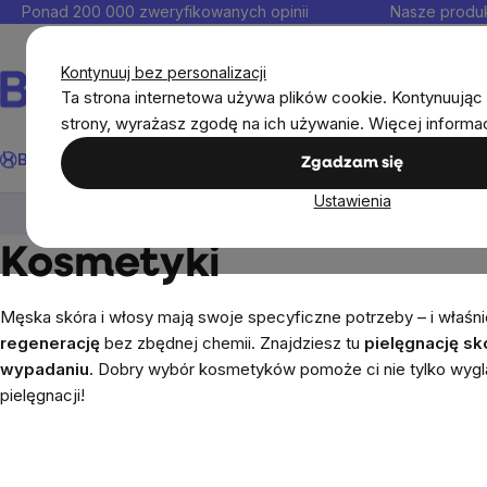
Przejść
Ponad 200 000 zweryfikowanych opinii
Nasze produk
do
Kontakt
treści
Kontynuuj bez personalizacji
Ta strona internetowa używa plików cookie. Kontynuując 
strony, wyrażasz zgodę na ich używanie. Więcej informa
Szukaj
BrainMax®
Odporność
Promocja
Cele
Suplementy diet
Zgadzam się
Ustawienia
Mężczyźni
Kosmetyki
Kosmetyki
Męska skóra i włosy mają swoje specyficzne potrzeby – i właśni
regenerację
bez zbędnej chemii. Znajdziesz tu
pielęgnację skó
wypadaniu
. Dobry wybór kosmetyków pomoże ci nie tylko wyg
pielęgnacji!
Pasek