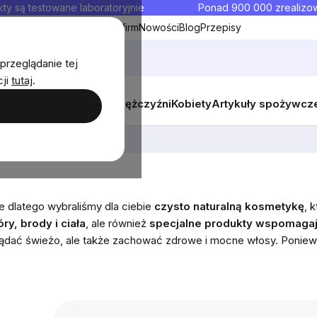
ty są testowane laboratoryjnie
Ponad 900 000 zrealiz
y
Współpraca hurtowa dla firm
Nowości
Blog
Przepisy
przeglądanie tej
cji
tutaj
.
y
Zestawy promocyjne
Mężczyźni
Kobiety
Artykuły spożywcz
e dlatego wybraliśmy dla ciebie
czysto naturalną kosmetykę
, 
ry, brody i ciała
, ale również
specjalne produkty wspomagaj
lądać świeżo, ale także zachować zdrowe i mocne włosy.
Poniew