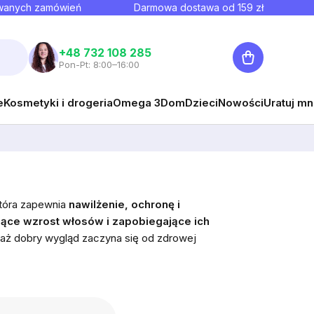
owanych zamówień
Darmowa dostawa od
159
zł
Koszyk
+48 732 108 285
Pon-Pt: 8:00–16:00
e
Kosmetyki i drogeria
Omega 3
Dom
Dzieci
Nowości
Uratuj mn
która zapewnia
nawilżenie, ochronę i
ące wzrost włosów i zapobiegające ich
aż dobry wygląd zaczyna się od zdrowej