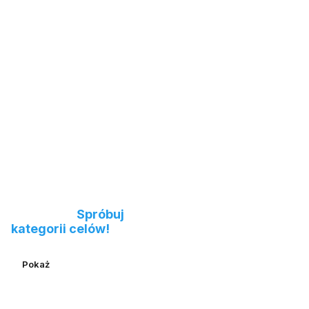
boczny
Nie możesz znaleźć
produktu?
Spróbuj
kategorii celów!
Pokaż