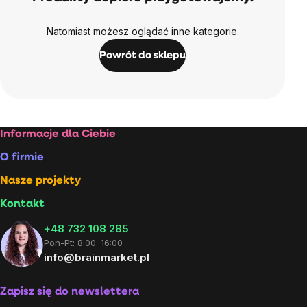
Natomiast możesz oglądać inne kategorie.
Powrót do sklepu
Stopka
Informacje dla Ciebie
O firmie
Nasze projekty
Kontakt
+48 732 108 285
Pon-Pt: 8:00–16:00
info@brainmarket.pl
Zapisz się do newslettera