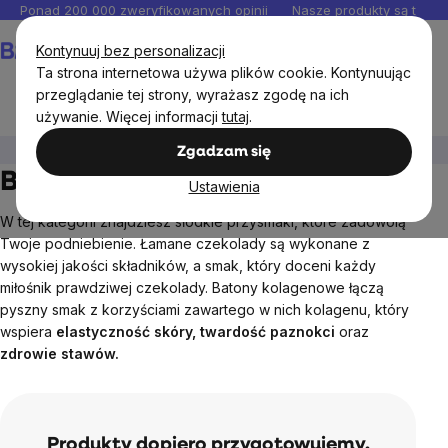
Przejść
Ponad 200 000 zweryfikowanych opinii
Nasze produkty są testo
do
Koszyk
Kontynuuj bez personalizacji
treści
Ta strona internetowa używa plików cookie. Kontynuując
przeglądanie tej strony, wyrażasz zgodę na ich
używanie. Więcej informacji
tutaj
.
BrainMax®
#WomanPower
Batoniki i czekolady
Zgadzam się
Batoniki i czekolady
Ustawienia
W tej kategorii znajdziesz słodkie przysmaki, które zadowolą
Twoje podniebienie. Łamane czekolady są wykonane z
wysokiej jakości składników, a smak, który doceni każdy
miłośnik prawdziwej czekolady. Batony kolagenowe łączą
pyszny smak z korzyściami zawartego w nich kolagenu, który
wspiera
elastyczność skóry, twardość paznokci
oraz
zdrowie stawów.
Produkty dopiero przygotowujemy.