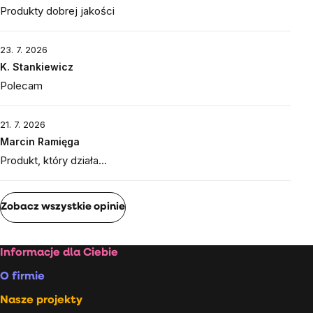
Produkty dobrej jakości
23. 7. 2026
K. Stankiewicz
Polecam
21. 7. 2026
Marcin Ramięga
Produkt, który działa…
Zobacz wszystkie opinie
Stopka
Informacje dla Ciebie
O firmie
Nasze projekty