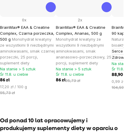
0x
2x
BrainMax® EAA & Creatine
BrainMax® EAA & Creatine
BrainMax B
Complex, Czarna porzeczka,
Complex, Ananas, 500 g
90 kapsułe
500 g
Monohydrat kreatyny
Monohydrat kreatyny ze
Naturalna 
ze wszystkimi 9 niezbędnymi
wszystkimi 9 niezbędnymi
bioaktywna
aminokwasami, smak czarnej
aminokwasami, smak
Serce i na
porzeczki, 25 porcji,
ananasowo-porzeczkowy, 25
Zdrowie wą
suplement diety
porcji, suplement diety
Na stanie >
Na stanie > 5 sztuk
Na stanie > 5 sztuk
Śr 11.8. u c
Śr 11.8. u ciebie
Śr 11.8. u ciebie
88,90 zł
86 zł
86 zł
95,73 zł
Cena
0,99 zł / 1 
Cena
17,20 zł / 100 g
jednostkow
104,59 zł
jednostkowa:
95,73 zł
Od ponad 10 lat opracowujemy i
produkujemy suplementy diety w oparciu o