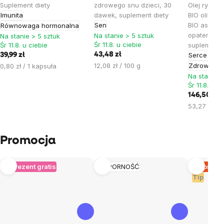
Suplement diety
zdrowego snu dzieci, 30
Olej rybny
Imunita
dawek, suplement diety
BIO oliwa z
Sen
BIO astaks
Równowaga hormonalna
opatentowa
Na stanie > 5 sztuk
Na stanie > 5 sztuk
Śr 11.8. u ciebie
Śr 11.8. u ciebie
suplement 
43,48 zł
Serce i na
39,99 zł
Cena
Cena
12,08 zł / 100 g
Zdrowie o
0,80 zł / 1 kapsuła
jednostkowa:
jednostkowa:
Na stanie >
Śr 11.8. u c
146,50 zł
Cena
53,27 zł / 1
jednostkow
Promocja
+ Prezent gratis
ODPORNOŚĆ
Wyprzed
Tip