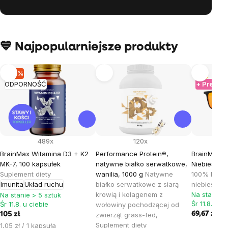
💙 Najpopularniejsze produkty
–13 %
Tip
ODPORNOŚĆ
+ Prezent
489x
120x
BrainMax Witamina D3 + K2
Performance Protein®,
BrainMax O
MK-7, 100 kapsułek
natywne białko serwatkowe,
Niebieskie 
Suplement diety
wanilia, 1000 g
Natywne
100% bloku
Imunita
Układ ruchu
białko serwatkowe z siarą
niebieskie 
krowią i kolagenem z
Na stanie >
Na stanie > 5 sztuk
Śr 11.8. u c
Śr 11.8. u ciebie
wołowiny pochodzącej od
69,67 zł
105 zł
zwierząt grass-fed,
Cena
Suplement diety
1,05 zł / 1 kapsuła