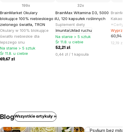
199x
32x
BrainMarket Okulary
BrainMax Witamina D3, 5000
BrainMax P
blokujące 100% niebieskiego i
IU, 120 kapsułek roślinnych
Kakao z Pe
zielonego światła, TRON
Suplement diety
*Certyfika
Okulary w 100% blokujące
Imunita
Układ ruchu
Wyprzedan
światło niebieskie dla
Na stanie > 5 sztuk
60,94 zł
Śr 11.8. u ciebie
lepszego snu
Cena
12,19 zł / 1
Na stanie > 5 sztuk
52,21 zł
jednostkow
Śr 11.8. u ciebie
Cena
0,44 zł / 1 kapsuła
69,67 zł
jednostkowa:
Blog
Wszystkie artykuły »