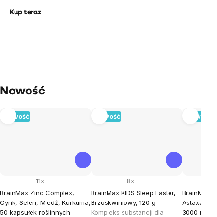
Kup teraz
Nowość
Nowość
Nowość
Nowość
11x
8x
BrainMax Zinc Complex,
BrainMax KIDS Sleep Faster,
BrainMax Fi
Cynk, Selen, Miedź, Kurkuma,
Brzoskwiniowy, 120 g
Astaxanthi
50 kapsułek roślinnych
Kompleks substancji dla
3000 mg DH