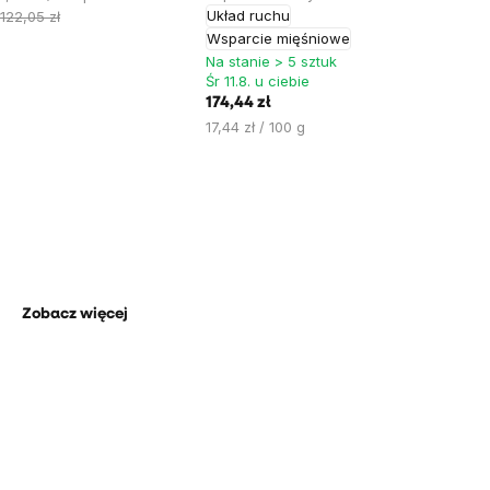
jednostkowa:
Układ ruchu
122,05 zł
Wsparcie mięśniowe
Na stanie > 5 sztuk
Śr 11.8. u ciebie
174,44 zł
Cena
17,44 zł / 100 g
jednostkowa:
Wybierz jakość!
Odkryj sekrety Longevity.
Zobacz więcej
Premium suplementy diety!
W wyjątkowej ofercie.