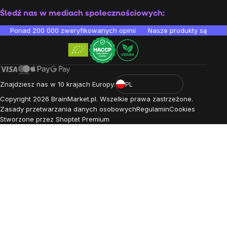
Śledź nas w mediach społecznościowych:
Ponad 200 000 zweryfikowanych opinii
Nasze produkty są testo
Znajdziesz nas w 10 krajach Europy:
PL
Copyright
2026
BrainMarket.pl. Wszelkie prawa zastrzeżone.
Zasady przetwarzania danych osobowych
Regulamin
Cookies
Stworzone przez Shoptet Premium