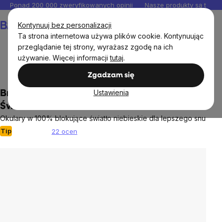
Przejść
Ponad 200 000 zweryfikowanych opinii
Nasze produkty są testo
do
Koszyk
Kontynuuj bez personalizacji
treści
Ta strona internetowa używa plików cookie. Kontynuując
przeglądanie tej strony, wyrażasz zgodę na ich
używanie. Więcej informacji
tutaj
.
BrainMax®
Zgadzam się
Ustawienia
BrainMax Okulary Blokujące Niebieskie
Światło
Okulary w 100% blokujące światło niebieskie dla lepszego snu
Tip
22 ocen
Średnia
ocena
produktu
wynosi
5,0
na
5
gwiazdek.