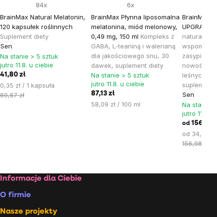
84x
6x
BrainMax Natural Melatonin,
BrainMax Płynna liposomalna
BrainMax S
120 kapsułek roślinnych
melatonina, miód melonowy,
UPGRADE! 
Suplement diety
0,49 mg, 150 ml
Kompleks z
naturalnych
Sen
GABA, L-teaniną i walerianą
wspomaga 
dla jakościowego snu, 30
zasypianie 
Na stanie > 5 sztuk
jutro 11.8. u ciebie
dawek, suplement diety
nowość o 
41,80 zł
Na stanie > 5 sztuk
leśnych, 3
jutro 11.8. u ciebie
Cena
suplement 
0,35 zł / 1 kapsuła
87,13 zł
jednostkowa:
Sen
69,67 zł
Cena
58,09 zł / 100 ml
Na stanie >
jednostkowa:
jutro 11.8. u
156,83 z
od
Cena
od 34,85 zł
jednostkow
156,98 zł
Stopka
Informacje dla Ciebie
O firmie
Nasze projekty