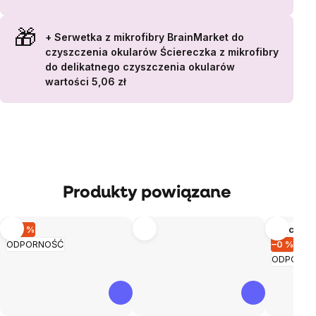
+ Serwetka z mikrofibry BrainMarket do
czyszczenia okularów
Ściereczka z mikrofibry
do delikatnego czyszczenia okularów
wartości 5,06 zł
Produkty powiązane
–40 %
Więcej w
ODPORNOŚĆ
–0 %
ODPORN