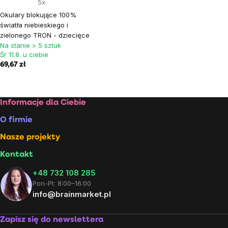
5x
Okulary blokujące 100%
światła niebieskiego i
zielonego TRON - dziecięce
Na stanie > 5 sztuk
Śr 11.8. u ciebie
69,67 zł
Stopka
Informacje dla Ciebie
O firmie
Nasze projekty
Kontakt
+48 732 108 285
Pon-Pt: 8:00–16:00
info@brainmarket.pl
Zapisz się do newslettera