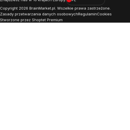
Copyright
2026
BrainMarket.pl. Wszelkie prawa zastrzeżone.
Zasady przetwarzania danych osobowych
Regulamin
Cookies
Stworzone przez Shoptet Premium