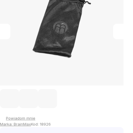
Powiadom mnie
Marka:
BrainMax
Kod:
18926