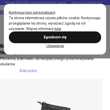
Przejść
Ponad 200 000 zweryfikowanych opinii
Nasze produkty są testo
do
Koszyk
Kontynuuj bez personalizacji
treści
Ta strona internetowa używa plików cookie. Kontynuując
przeglądanie tej strony, wyrażasz zgodę na ich
używanie. Więcej informacji
tutaj
.
Cele
Sen
Ochrona przed niebieskim światłem
Zgadzam się
Ustawienia
BrainMarket Pokrowiec na okulary z
tkaniny
Płócienny pokrowiec do bezpiecznego przechowywania
okularów
Brak oceny
Średnia
ocena
produktu
wynosi
0,0
na
5
gwiazdek.