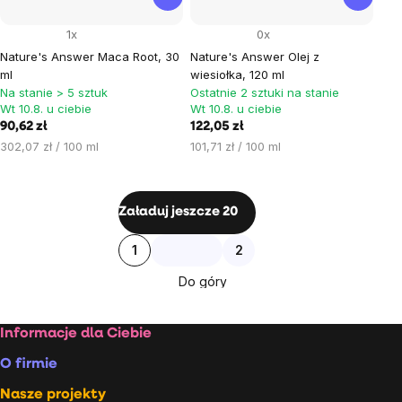
1x
0x
Nature's Answer Maca Root, 30
Nature's Answer Olej z
ml
wiesiołka, 120 ml
Na stanie > 5 sztuk
Ostatnie 2 sztuki na stanie
Wt 10.8. u ciebie
Wt 10.8. u ciebie
90,62 zł
122,05 zł
Cena
Cena
302,07 zł / 100 ml
101,71 zł / 100 ml
jednostkowa:
jednostkowa:
Kontrolki
Załaduj jeszcze 20
listy
Paginacja
1
2
Do góry
Stopka
Informacje dla Ciebie
O firmie
Nasze projekty