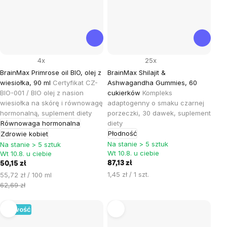
4x
25x
BrainMax Primrose oil BIO, olej z
BrainMax Shilajit &
wiesiołka, 90 ml
Certyfikat CZ-
Ashwagandha Gummies, 60
BIO-001 / BIO olej z nasion
cukierków
Kompleks
wiesiołka na skórę i równowagę
adaptogenny o smaku czarnej
hormonalną, suplement diety
porzeczki, 30 dawek, suplement
Równowaga hormonalna
diety
Płodność
Zdrowie kobiet
Na stanie > 5 sztuk
Na stanie > 5 sztuk
Wt 10.8. u ciebie
Wt 10.8. u ciebie
87,13 zł
50,15 zł
Cena
Cena
1,45 zł / 1 szt.
55,72 zł / 100 ml
jednostkowa:
jednostkowa:
62,69 zł
Nowość