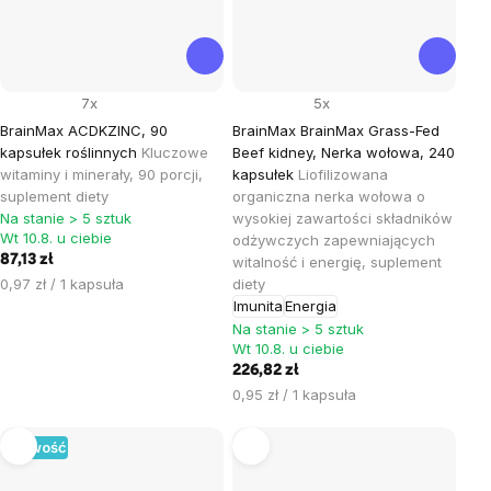
7x
5x
BrainMax ACDKZINC, 90
BrainMax BrainMax Grass-Fed
kapsułek roślinnych
Kluczowe
Beef kidney, Nerka wołowa, 240
witaminy i minerały, 90 porcji,
kapsułek
Liofilizowana
suplement diety
organiczna nerka wołowa o
Na stanie > 5 sztuk
wysokiej zawartości składników
Wt 10.8. u ciebie
odżywczych zapewniających
87,13 zł
witalność i energię, suplement
Cena
0,97 zł / 1 kapsuła
diety
jednostkowa:
Imunita
Energia
Na stanie > 5 sztuk
Wt 10.8. u ciebie
226,82 zł
Cena
0,95 zł / 1 kapsuła
jednostkowa:
Nowość