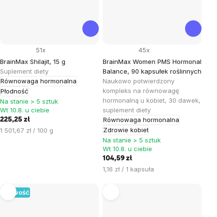
51x
45x
BrainMax Shilajit, 15 g
BrainMax Women PMS Hormonal
Suplement diety
Balance, 90 kapsułek roślinnych
Równowaga hormonalna
Naukowo potwierdzony
kompleks na równowagę
Płodność
hormonalną u kobiet, 30 dawek,
Na stanie > 5 sztuk
Wt 10.8. u ciebie
suplement diety
Równowaga hormonalna
225,25 zł
Cena
Zdrowie kobiet
1 501,67 zł / 100 g
jednostkowa:
Na stanie > 5 sztuk
Wt 10.8. u ciebie
104,59 zł
Cena
1,16 zł / 1 kapsuła
jednostkowa:
Nowość