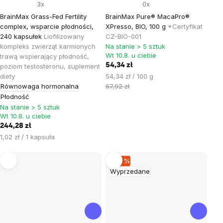
3x
0x
BrainMax Grass-Fed Fertility
BrainMax Pure® MacaPro®
complex, wsparcie płodności,
XPresso, BIO, 100 g
*Certyfikat
240 kapsułek
Liofilizowany
CZ-BIO-001
kompleks zwierząt karmionych
Na stanie > 5 sztuk
Wt 10.8. u ciebie
trawą wspierający płodność,
54,34 zł
poziom testosteronu, suplement
Cena
diety
54,34 zł / 100 g
jednostkowa:
Równowaga hormonalna
67,92 zł
Płodność
Na stanie > 5 sztuk
Wt 10.8. u ciebie
244,28 zł
Cena
1,02 zł / 1 kapsuła
jednostkowa:
–23 %
Wyprzedane