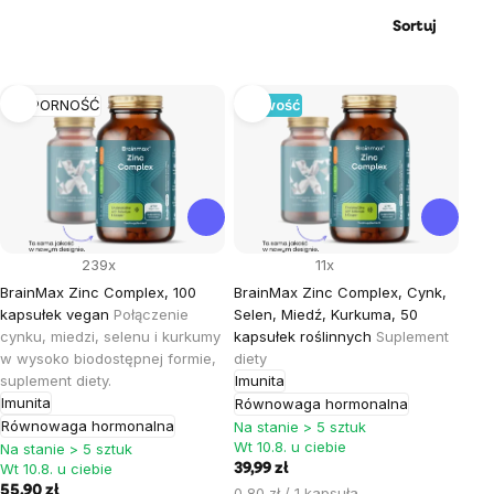
Sortuj
Lista
ODPORNOŚĆ
Nowość
produktów
239x
11x
BrainMax Zinc Complex, 100
BrainMax Zinc Complex, Cynk,
kapsułek vegan
Połączenie
Selen, Miedź, Kurkuma, 50
cynku, miedzi, selenu i kurkumy
kapsułek roślinnych
Suplement
w wysoko biodostępnej formie,
diety
suplement diety.
Imunita
Imunita
Równowaga hormonalna
Równowaga hormonalna
Na stanie > 5 sztuk
Wt 10.8. u ciebie
Na stanie > 5 sztuk
Wt 10.8. u ciebie
39,99 zł
55,90 zł
Cena
0,80 zł / 1 kapsuła