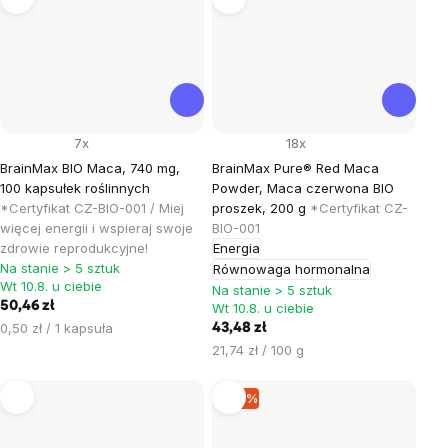
7x
18x
BrainMax BIO Maca, 740 mg,
BrainMax Pure® Red Maca
100 kapsułek roślinnych
Powder, Maca czerwona BIO
*Certyfikat CZ-BIO-001 / Miej
proszek, 200 g
*Certyfikat CZ-
więcej energii i wspieraj swoje
BIO-001
zdrowie reprodukcyjne!
Energia
Na stanie > 5 sztuk
Równowaga hormonalna
Wt 10.8. u ciebie
Na stanie > 5 sztuk
50,46 zł
Wt 10.8. u ciebie
Cena
0,50 zł / 1 kapsuła
43,48 zł
jednostkowa:
Cena
21,74 zł / 100 g
jednostkowa:
–19 %