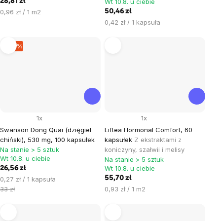
28,81 zł
Wt 10.8. u ciebie
Cena
0,96 zł / 1 m2
50,46 zł
jednostkowa:
Cena
0,42 zł / 1 kapsuła
jednostkowa:
–19 %
1x
1x
Swanson Dong Quai (dzięgiel
Liftea Hormonal Comfort, 60
chiński), 530 mg, 100 kapsułek
kapsułek
Z ekstraktami z
Na stanie > 5 sztuk
koniczyny, szałwii i melisy
Wt 10.8. u ciebie
Na stanie > 5 sztuk
Wt 10.8. u ciebie
26,56 zł
Cena
55,70 zł
0,27 zł / 1 kapsuła
jednostkowa:
Cena
33 zł
0,93 zł / 1 m2
jednostkowa: