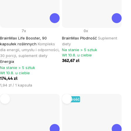
7x
0x
BrainMax Life Booster, 90
BrainMax Płodność
Suplement
kapsułek roślinnych
Kompleks
diety
dla energii, umysłu i odporności,
Na stanie > 5 sztuk
Wt 10.8. u ciebie
30 porcji, suplement diety
362,67 zł
Energia
Na stanie > 5 sztuk
Wt 10.8. u ciebie
174,44 zł
Cena
1,94 zł / 1 kapsuła
jednostkowa:
Nowość