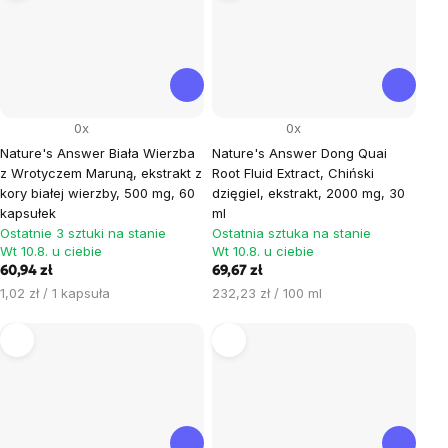
0x
0x
Nature's Answer Biała Wierzba
Nature's Answer Dong Quai
z Wrotyczem Maruną, ekstrakt z
Root Fluid Extract, Chiński
kory białej wierzby, 500 mg, 60
dzięgiel, ekstrakt, 2000 mg, 30
kapsułek
ml
Ostatnie 3 sztuki na stanie
Ostatnia sztuka na stanie
Wt 10.8. u ciebie
Wt 10.8. u ciebie
60,94 zł
69,67 zł
Cena
Cena
1,02 zł / 1 kapsuła
232,23 zł / 100 ml
jednostkowa:
jednostkowa: