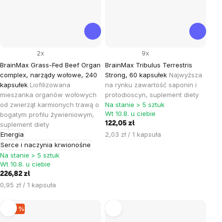
2x
9x
BrainMax Grass-Fed Beef Organ
BrainMax Tribulus Terrestris
complex, narządy wołowe, 240
Strong, 60 kapsułek
Najwyższa
kapsułek
Liofilizowana
na rynku zawartość saponin i
mieszanka organów wołowych
protodioscyn, suplement diety
od zwierząt karmionych trawą o
Na stanie > 5 sztuk
Wt 10.8. u ciebie
bogatym profilu żywieniowym,
122,05 zł
suplement diety
Cena
Energia
2,03 zł / 1 kapsuła
jednostkowa:
Serce i naczynia krwionośne
Na stanie > 5 sztuk
Wt 10.8. u ciebie
226,82 zł
Cena
0,95 zł / 1 kapsuła
jednostkowa:
–20 %