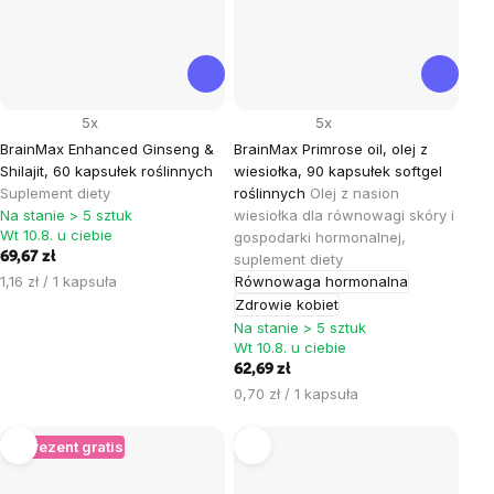
5x
5x
BrainMax Enhanced Ginseng &
BrainMax Primrose oil, olej z
Shilajit, 60 kapsułek roślinnych
wiesiołka, 90 kapsułek softgel
Suplement diety
roślinnych
Olej z nasion
Na stanie > 5 sztuk
wiesiołka dla równowagi skóry i
Wt 10.8. u ciebie
gospodarki hormonalnej,
69,67 zł
suplement diety
Cena
1,16 zł / 1 kapsuła
Równowaga hormonalna
jednostkowa:
Zdrowie kobiet
Na stanie > 5 sztuk
Wt 10.8. u ciebie
62,69 zł
Cena
0,70 zł / 1 kapsuła
jednostkowa:
+ Prezent gratis