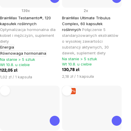
139x
2x
BrainMax Testamento®, 120
BrainMax Ultimate Tribulus
kapsułek roślinnych
Complex, 60 kapsułek
Optymalizacja hormonalna dla
roślinnych
Połączenie 5
kobiet i mężczyzn, suplement
standaryzowanych ekstraktów
diety
o wysokiej zawartości
Energia
substancji aktywnych, 30
dawek, suplement diety
Równowaga hormonalna
Na stanie > 5 sztuk
Na stanie > 5 sztuk
Wt 10.8. u ciebie
Wt 10.8. u ciebie
130,78 zł
122,05 zł
Cena
2,18 zł / 1 kapsuła
Cena
1,02 zł / 1 kapsuła
jednostkowa:
jednostkowa:
–19 %