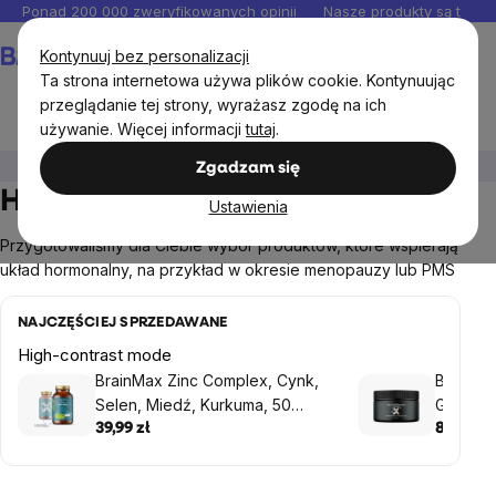
Przejść
Ponad 200 000 zweryfikowanych opinii
Nasze produkty są testo
do
Koszyk
Kontynuuj bez personalizacji
treści
Ta strona internetowa używa plików cookie. Kontynuując
przeglądanie tej strony, wyrażasz zgodę na ich
używanie. Więcej informacji
tutaj
.
Kobiety
Hormonalny system
Zgadzam się
Hormonalny system
Ustawienia
Przygotowaliśmy dla Ciebie wybór produktów, które wspierają
układ hormonalny, na przykład w okresie menopauzy lub PMS
NAJCZĘŚCIEJ SPRZEDAWANE
High-contrast mode
BrainMax Zinc Complex, Cynk,
BrainMa
Selen, Miedź, Kurkuma, 50
Gummies
kapsułek roślinnych
39,99 zł
87,13 zł