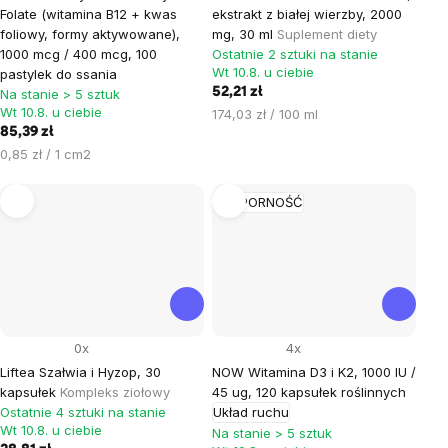
Folate (witamina B12 + kwas
ekstrakt z białej wierzby, 2000
foliowy, formy aktywowane),
mg, 30 ml
Suplement diety
1000 mcg / 400 mcg, 100
Ostatnie 2 sztuki na stanie
Wt 10.8. u ciebie
pastylek do ssania
52,21 zł
Na stanie > 5 sztuk
Wt 10.8. u ciebie
Cena
174,03 zł / 100 ml
85,39 zł
jednostkowa:
Cena
0,85 zł / 1 cm2
jednostkowa:
ODPORNOŚĆ
0x
4x
Liftea Szałwia i Hyzop, 30
NOW Witamina D3 i K2, 1000 IU /
kapsułek
Kompleks ziołowy
45 ug, 120 kapsułek roślinnych
Ostatnie 4 sztuki na stanie
Układ ruchu
Wt 10.8. u ciebie
Na stanie > 5 sztuk