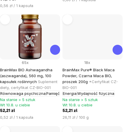
Cena
jednostkowa:
0,56 zł / 1 kapsuła
jednostkowa:
65x
18x
BrainMax BIO Ashwagandha
BrainMax Pure® Black Maca
(aszwaganda), 560 mg, 100
Powder, Czarna Maca BIO,
kapsułek roślinnych
Suplement
proszek 200g
*Certyfikat CZ-
diety, certyfikat CZ-BIO-001
BIO-001
Równowaga psychiczna
Pamięć
Energia
Wydajność fizyczna
Na stanie > 5 sztuk
Na stanie > 5 sztuk
Wt 10.8. u ciebie
Wt 10.8. u ciebie
52,21 zł
52,21 zł
Cena
Cena
0,52 zł / 1 kapsuła
26,11 zł / 100 g
jednostkowa:
jednostkowa: