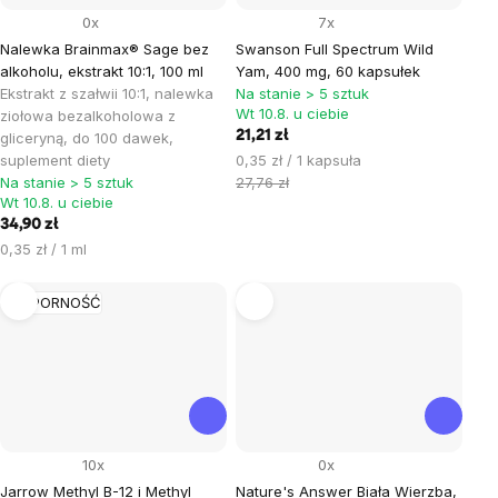
0x
7x
Nalewka Brainmax® Sage bez
Swanson Full Spectrum Wild
alkoholu, ekstrakt 10:1, 100 ml
Yam, 400 mg, 60 kapsułek
Ekstrakt z szałwii 10:1, nalewka
Na stanie > 5 sztuk
Wt 10.8. u ciebie
ziołowa bezalkoholowa z
21,21 zł
gliceryną, do 100 dawek,
Cena
suplement diety
0,35 zł / 1 kapsuła
jednostkowa:
Na stanie > 5 sztuk
27,76 zł
Wt 10.8. u ciebie
34,90 zł
Cena
0,35 zł / 1 ml
jednostkowa:
ODPORNOŚĆ
10x
0x
Jarrow Methyl B-12 i Methyl
Nature's Answer Biała Wierzba,