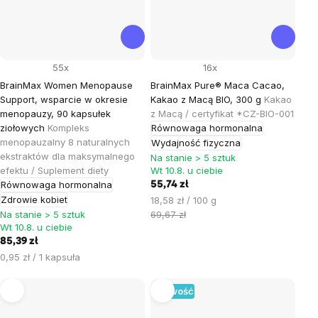
55x
16x
BrainMax Women Menopause
BrainMax Pure® Maca Cacao,
Support, wsparcie w okresie
Kakao z Macą BIO, 300 g
Kakao
menopauzy, 90 kapsułek
z Macą / certyfikat *CZ-BIO-001
ziołowych
Kompleks
Równowaga hormonalna
menopauzalny 8 naturalnych
Wydajność fizyczna
ekstraktów dla maksymalnego
Na stanie > 5 sztuk
efektu / Suplement diety
Wt 10.8. u ciebie
Równowaga hormonalna
55,74 zł
Zdrowie kobiet
Cena
18,58 zł / 100 g
jednostkowa:
Na stanie > 5 sztuk
69,67 zł
Wt 10.8. u ciebie
85,39 zł
Cena
0,95 zł / 1 kapsuła
jednostkowa:
Nowość