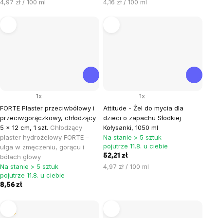
Cena
Cena
4,97 zł / 100 ml
4,16 zł / 100 ml
jednostkowa:
jednostkowa:
1x
1x
FORTE Plaster przeciwbólowy i
Attitude - Żel do mycia dla
przeciwgorączkowy, chłodzący
dzieci o zapachu Słodkiej
5 x 12 cm, 1 szt.
Chłodzący
Kołysanki, 1050 ml
plaster hydrożelowy FORTE –
Na stanie > 5 sztuk
pojutrze 11.8. u ciebie
ulga w zmęczeniu, gorącu i
52,21 zł
bólach głowy
Cena
Na stanie > 5 sztuk
4,97 zł / 100 ml
pojutrze 11.8. u ciebie
jednostkowa:
8,56 zł
Tip