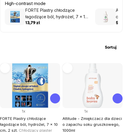
High-contrast mode
FORTE Plastry chłodzące
Attitude
łagodzące ból, hydrożel, 7 x 10
o zapach
cm, 2 szt.
1050 ml
13,79 zł
52,21 zł
Sortuj
Lista
produktów
1x
1x
FORTE Plastry chłodzące
Attitude - Zmiękczacz dla dzieci
łagodzące ból, hydrożel, 7 x 10
o zapachu soku gruszkowego,
cm, 2 szt.
Chłodzący plaster
1000ml