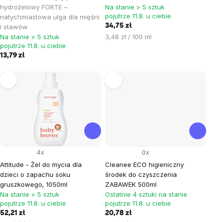
hydrożelowy FORTE –
Na stanie > 5 sztuk
pojutrze 11.8. u ciebie
natychmiastowa ulga dla mięśni
34,75 zł
i stawów
Cena
Na stanie > 5 sztuk
3,48 zł / 100 ml
pojutrze 11.8. u ciebie
jednostkowa:
13,79 zł
Tip
4x
0x
Attitude - Żel do mycia dla
Cleanee ECO higieniczny
dzieci o zapachu soku
środek do czyszczenia
gruszkowego, 1050ml
ZABAWEK 500ml
Na stanie > 5 sztuk
Ostatnie 4 sztuki na stanie
pojutrze 11.8. u ciebie
pojutrze 11.8. u ciebie
52,21 zł
20,78 zł