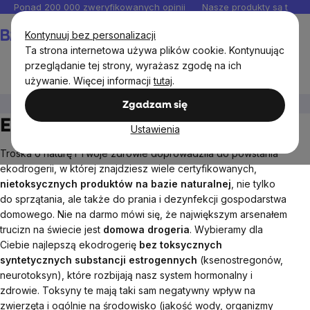
Przejść
Ponad 200 000 zweryfikowanych opinii
Nasze produkty są testo
do
Koszyk
Kontynuuj bez personalizacji
treści
Ta strona internetowa używa plików cookie. Kontynuując
przeglądanie tej strony, wyrażasz zgodę na ich
używanie. Więcej informacji
tutaj
.
Kosmetyki i drogeria
Ekodrogeria
Zgadzam się
Ekodrogeria
Ustawienia
Troska o naturę i Twoje zdrowie doprowadziła do powstania
ekodrogerii, w której znajdziesz wiele certyfikowanych,
nietoksycznych produktów na bazie naturalnej
, nie tylko
do sprzątania, ale także do prania i dezynfekcji gospodarstwa
domowego. Nie na darmo mówi się, że największym arsenałem
trucizn na świecie jest
domowa drogeria
. Wybieramy dla
Ciebie najlepszą ekodrogerię
bez toksycznych
syntetycznych substancji
estrogennych
(ksenostregonów,
neurotoksyn), które rozbijają nasz system hormonalny i
zdrowie. Toksyny te mają taki sam negatywny wpływ na
zwierzęta i ogólnie na środowisko (jakość wody, organizmy