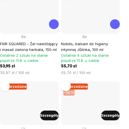
0x
0x
FAIR SQUARED - Żel nawilżający
Nobilis, balsam do higieny
i masaż zielona herbata, 150 ml
intymnej Jůlinka, 100 ml
Ostatnie 2 sztuki na stanie
Ostatnie 4 sztuki na stanie
pojutrze 11.8. u ciebie
pojutrze 11.8. u ciebie
53,95 zł
55,70 zł
Cena
Cena
35,97 zł / 100 ml
55,70 zł / 100 ml
jednostkowa:
jednostkowa:
Wyprzedane
Wyprzedane
–10 %
Szczegóły
Szczegóły
0x
0x