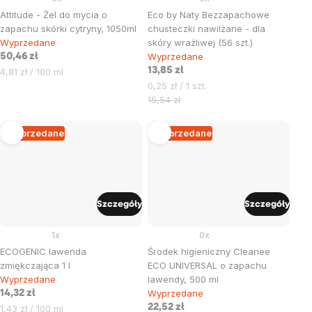
Attitude - Żel do mycia o
Eco by Naty Bezzapachowe
zapachu skórki cytryny, 1050ml
chusteczki nawilżane - dla
Wyprzedane
skóry wrażliwej (56 szt.)
Wyprzedane
50,46 zł
Cena
13,85 zł
4,81 zł / 100 ml
jednostkowa:
Cena
0,25 zł / 1 szt.
jednostkowa:
15,54 zł
Wyprzedane
Wyprzedane
Szczegóły
Szczegóły
1x
0x
ECOGENIC lawenda
Środek higieniczny Cleanee
zmiękczająca 1 l
ECO UNIVERSAL o zapachu
Wyprzedane
lawendy, 500 ml
Wyprzedane
14,32 zł
Cena
22,52 zł
1,43 zł / 100 ml