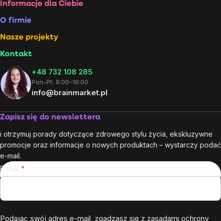
Stopka
Informacje dla Ciebie
O firmie
Nasze projekty
Kontakt
+48 732 108 285
Pon-Pt: 8:00–16:00
info@brainmarket.pl
Zapisz się do newslettera
i otrzymuj porady dotyczące zdrowego stylu życia, ekskluzywne
promocje oraz informacje o nowych produktach – wystarczy podać
e-mail.
E-mail
Podając swój adres e-mail, zgadzasz się z
zasadami ochrony