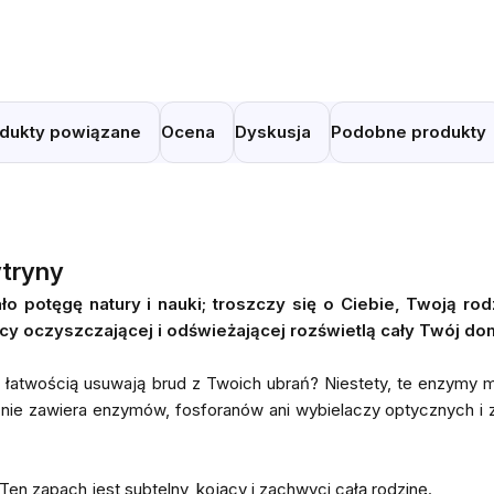
dukty powiązane
Ocena
Dyskusja
Podobne produkty
ytryny
potęgę natury i nauki; troszczy się o Ciebie, Twoją rod
cy oczyszczającej i odświeżającej rozświetlą cały Twój do
 z łatwością usuwają brud z Twoich ubrań? Niestety, te enzymy
 nie zawiera enzymów, fosforanów ani wybielaczy optycznych i 
Ten zapach jest subtelny, kojący i zachwyci całą rodzinę.