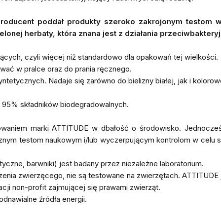
. Producent poddał produkty szeroko zakrojonym testom 
elonej herbaty, która znana jest z działania przeciwbaktery
cych, czyli więcej niż standardowo dla opakowań tej wielkości.
wać w pralce oraz do prania ręcznego.
tetycznych. Nadaje się zarówno do bielizny białej, jak i kolorow
d 95% składników biodegradowalnych.
żowaniem marki ATTITUDE w dbałość o środowisko. Jednocześn
nym testom naukowym i/lub wyczerpującym kontrolom w celu s
tyczne, barwniki) jest badany przez niezależne laboratorium.
enia zwierzęcego, nie są testowane na zwierzętach. ATTITUDE 
acji non-profit zajmującej się prawami zwierząt.
nawialne źródła energii.