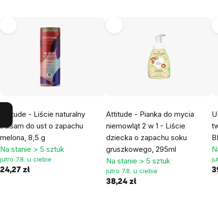
Attitude - Liście naturalny
Attitude - Pianka do mycia
U
balsam do ust o zapachu
niemowląt 2 w 1 - Liście
t
melona, ​​8,5 g
dziecka o zapachu soku
B
Na stanie > 5 sztuk
gruszkowego, 295ml
N
jutro 7.8. u ciebie
ju
Na stanie > 5 sztuk
24,27 zł
3
jutro 7.8. u ciebie
38,24 zł