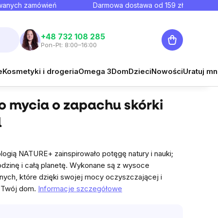
owanych zamówień
Darmowa dostawa od
159
zł
Koszyk
+48 732 108 285
Pon-Pt: 8:00–16:00
50,46 zł
e
Kosmetyki i drogeria
Omega 3
Dom
Dzieci
Nowości
Uratuj mn
Powiadom mnie
Cena jednostkowa:
4,81 zł / 100 ml
do mycia o zapachu skórki
l
ogią NATURE+ zainspirowało potęgę natury i nauki;
rodzinę i całą planetę. Wykonane są z wysoce
nych, które dzięki swojej mocy oczyszczającej i
y Twój dom.
Informacje szczegółowe