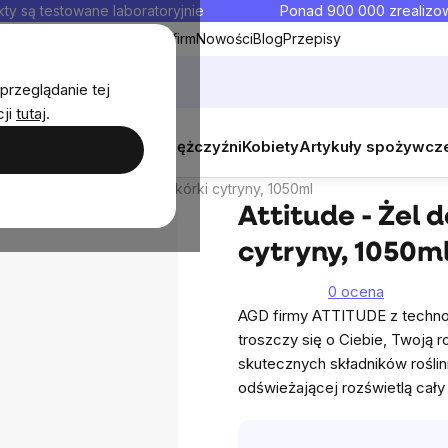
ty są testowane laboratoryjnie
Ponad 900 000 zrealiz
y
Współpraca hurtowa dla firm
Nowości
Blog
Przepisy
przeglądanie tej
cji
tutaj
.
050ml
y
Zestawy promocyjne
Mężczyźni
Kobiety
Artykuły spożywcz
skusja
Podobne produkty
 - Żel do mycia o zapachu skórki cytryny, 1050ml
Attitude - Żel 
cytryny, 1050m
0 ocena
AGD firmy ATTITUDE z technol
troszczy się o Ciebie, Twoją 
skutecznych składników roślin
odświeżającej rozświetlą cał