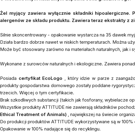
Żel myjący zawiera wyłącznie składniki hipoalergiczne
alergenów ze składu produktu. Zawiera teraz ekstrakty z zi
Silnie skoncentrowany - opakowanie wystarcza na 35 dawek myją
Działa bardzo dobrze nawet w niskich temperaturach. Można uży
Może być stosowany zarówno na materiałach naturalnych, jak i syn
Wykonane z surowców naturalnych i ekologiczne. Zawiera pona
Posiada
certyfikat EcoLogo
, który idzie w parze z zaanga
produkty gospodarstwa domowego zostały poddane rygorystycz
trzecich. Więcej o tym
certyfikacie.
Brak szkodliwych substancji (takich jak fosforany, wybielacze op
Wszystkie produkty ATTITUDE nie zawierają składników pochodz
Ethical Treatment of Animals)
, największej na świecie organiz
Do produkcji produktów ATTITUDE wykorzystywane są w 100% od
Opakowanie w 100% nadające się do recyklingu.