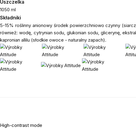
Uszczelka
1050 ml
Składniki
5-15% roślinny anionowy środek powierzchniowo czynny (siarc
również: wodę, cytrynian sodu, glukonian sodu, glicerynę, ekstrak
kapronian allilu (słodkie owoce - naturalny zapach).
High-contrast mode