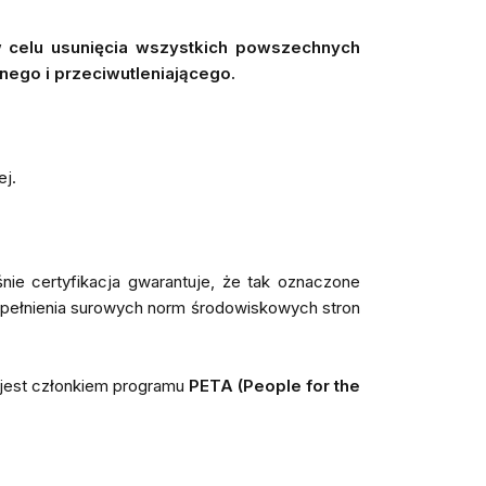
w celu usunięcia wszystkich powszechnych
jnego i przeciwutleniającego.
ej.
ie certyfikacja gwarantuje, że tak oznaczone
pełnienia surowych norm środowiskowych stron
jest członkiem programu
PETA (People for the