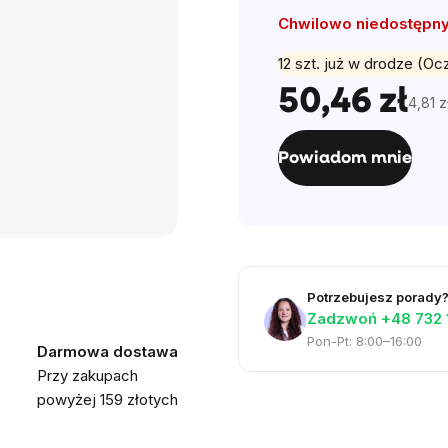
Chwilowo niedostępn
12 szt. już w drodze (O
50,46 zł
4,81 z
Cena
jedno
Powiadom mnie
Potrzebujesz porady
Zadzwoń +48 732 
Pon-Pt: 8:00–16:00
Darmowa dostawa
Przy zakupach
powyżej 159 złotych