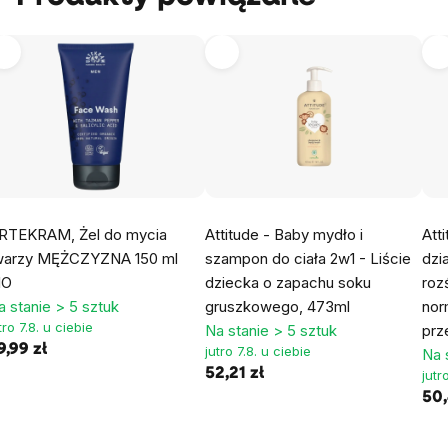
RTEKRAM, Żel do mycia
Attitude - Baby mydło i
Att
warzy MĘŻCZYZNA 150 ml
szampon do ciała 2w1 - Liście
dzi
IO
dziecka o zapachu soku
roz
a stanie > 5 sztuk
gruszkowego, 473ml
nor
tro 7.8. u ciebie
Na stanie > 5 sztuk
prz
9,99 zł
jutro 7.8. u ciebie
Na 
52,21 zł
jutr
50,