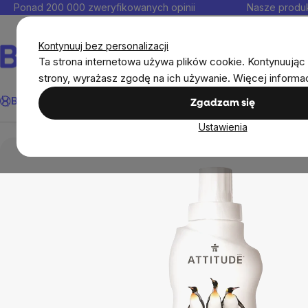
Przejść
Ponad 200 000 zweryfikowanych opinii
Nasze produk
do
Kontakt
treści
Kontynuuj bez personalizacji
Ta strona internetowa używa plików cookie. Kontynuując 
strony, wyrażasz zgodę na ich używanie. Więcej informa
Attitude - Żel do mycia o zapachu skórki cytryny, 1
Szukaj
BrainMax®
Odporność
Promocja
Cele
Suplementy diet
Zgadzam się
Przegląd
Opis
Produkty powiązane
Ocena
Dy
Ustawienia
Kosmetyki i drogeria
Ekodrogeria
Attitude