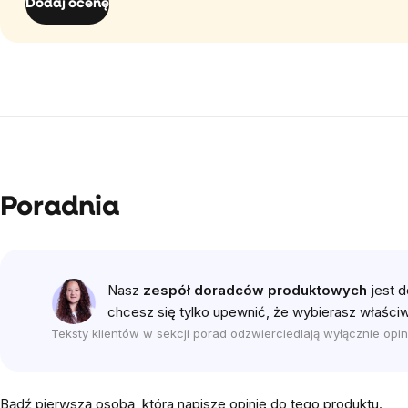
Dodaj ocenę
Poradnia
Nasz
zespół doradców produktowych
jest d
chcesz się tylko upewnić, że wybierasz właściw
Teksty klientów w sekcji porad odzwierciedlają wyłącznie opini
Bądź pierwszą osobą, która napisze opinię do tego produktu.