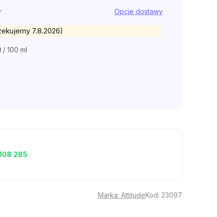
y
Opcje dostawy
czekujemy 7.8.2026)
ł / 100 ml
stkowa:
?
108 285
Marka:
Attitude
Kod:
23097