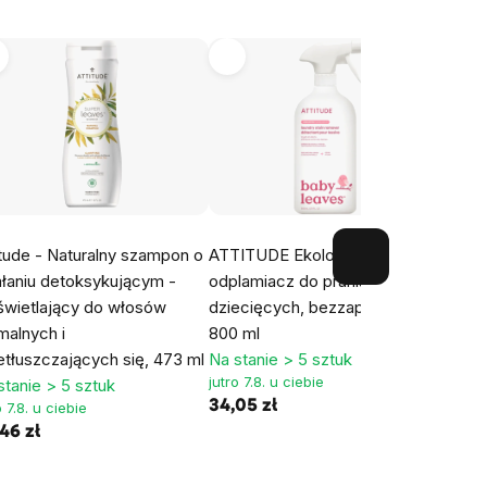
itude - Naturalny szampon o
ATTITUDE Ekologiczny
Himal
ałaniu detoksykującym -
odplamiacz do prania ubrań
masa
świetlający do włosów
dziecięcych, bezzapachowy,
Na st
jutro 
malnych i
800 ml
34,75
etłuszczających się, 473 ml
Na stanie > 5 sztuk
jutro 7.8. u ciebie
stanie > 5 sztuk
34,05 zł
o 7.8. u ciebie
46 zł