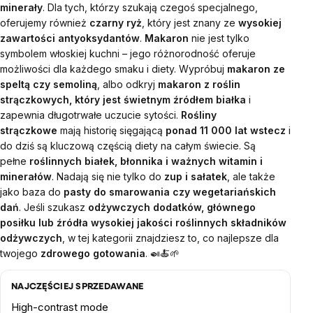
minerały
. Dla tych, którzy szukają czegoś specjalnego,
oferujemy również
czarny ryż
, który jest znany ze
wysokiej
zawartości antyoksydantów
.
Makaron
nie jest tylko
symbolem włoskiej kuchni – jego różnorodność oferuje
możliwości dla każdego smaku i diety. Wypróbuj
makaron ze
speltą czy semoliną
, albo odkryj
makaron z roślin
strączkowych, który jest świetnym źródłem białka
i
zapewnia długotrwałe uczucie sytości.
Rośliny
strączkowe
mają historię sięgającą
ponad 11 000 lat wstecz
i
do dziś są kluczową częścią diety na całym świecie. Są
pełne
roślinnych białek, błonnika i ważnych witamin i
minerałów
. Nadają się nie tylko do
zup i sałatek
, ale także
jako baza do
pasty do smarowania czy wegetariańskich
dań
.
Jeśli szukasz
odżywczych dodatków, głównego
posiłku lub źródła wysokiej jakości roślinnych składników
odżywczych
, w tej kategorii znajdziesz to, co najlepsze dla
twojego
zdrowego gotowania
. 🍛🍝🌱
NAJCZĘŚCIEJ SPRZEDAWANE
High-contrast mode