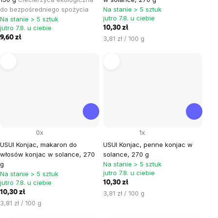
do bezpośredniego spożycia
Na stanie > 5 sztuk
jutro 7.8. u ciebie
Na stanie > 5 sztuk
jutro 7.8. u ciebie
10,30 zł
9,60 zł
Cena
3,81 zł / 100 g
jednostkowa:
0x
1x
USUI Konjac, makaron do
USUI Konjac, penne konjac w
włosów konjac w solance, 270
solance, 270 g
g
Na stanie > 5 sztuk
jutro 7.8. u ciebie
Na stanie > 5 sztuk
jutro 7.8. u ciebie
10,30 zł
10,30 zł
Cena
3,81 zł / 100 g
Cena
jednostkowa:
3,81 zł / 100 g
jednostkowa: