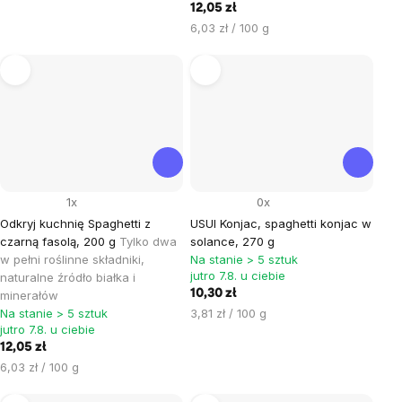
jednostkowa:
12,05 zł
Cena
6,03 zł / 100 g
jednostkowa:
1x
0x
Odkryj kuchnię Spaghetti z
USUI Konjac, spaghetti konjac w
czarną fasolą, 200 g
Tylko dwa
solance, 270 g
w pełni roślinne składniki,
Na stanie > 5 sztuk
jutro 7.8. u ciebie
naturalne źródło białka i
10,30 zł
minerałów
Cena
Na stanie > 5 sztuk
3,81 zł / 100 g
jutro 7.8. u ciebie
jednostkowa:
12,05 zł
Cena
6,03 zł / 100 g
jednostkowa: