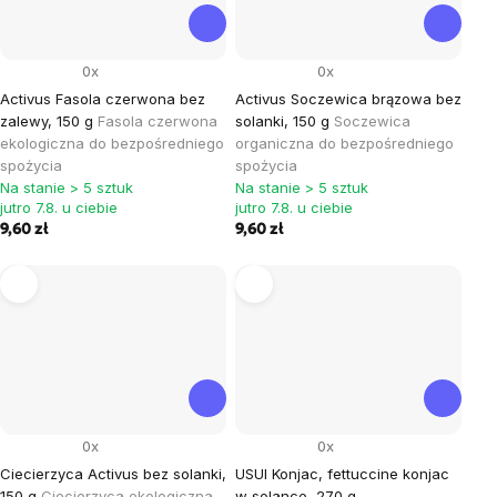
0x
0x
Activus Fasola czerwona bez
Activus Soczewica brązowa bez
zalewy, 150 g
Fasola czerwona
solanki, 150 g
Soczewica
ekologiczna do bezpośredniego
organiczna do bezpośredniego
spożycia
spożycia
Na stanie > 5 sztuk
Na stanie > 5 sztuk
jutro 7.8. u ciebie
jutro 7.8. u ciebie
9,60 zł
9,60 zł
0x
0x
Ciecierzyca Activus bez solanki,
USUI Konjac, fettuccine konjac
150 g
Ciecierzyca ekologiczna
w solance, 270 g