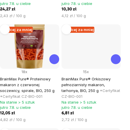
jutro 7.8. u ciebie
jutro 7.8. u ciebie
24,27 zł
10,30 zł
Cena
Cena
2,43 zł / 100 g
4,12 zł / 100 g
jednostkowa:
jednostkowa:
Więcej za mniej
Więcej za mniej
18x
15x
BrainMax Pure® Proteinowy
BrainMax Pure® Orkiszowy
makaron z czerwonej
pełnoziarnisty makaron,
soczewicy, spirale, BIO, 250 g
tarhonya, BIO, 250 g
*Certyfikat
*Certyfikat CZ-BIO-001
CZ-BIO-001
Na stanie > 5 sztuk
Na stanie > 5 sztuk
jutro 7.8. u ciebie
jutro 7.8. u ciebie
12,05 zł
6,81 zł
Cena
Cena
4,82 zł / 100 g
2,72 zł / 100 g
jednostkowa:
jednostkowa: