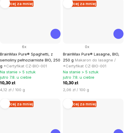
Więcej za mniej
Więcej za mniej
6x
0x
BrainMax Pure® Spaghetti, z
BrainMax Pure® Lasagne, BIO,
semoliny pełnoziarniste BIO, 250
250 g
Makaron do lasagne /
g
*Certyfikat CZ-BIO-001
*Certyfikat CZ-BIO-001
Na stanie > 5 sztuk
Na stanie > 5 sztuk
jutro 7.8. u ciebie
jutro 7.8. u ciebie
10,30 zł
10,30 zł
Cena
Cena
4,12 zł / 100 g
2,06 zł / 100 g
jednostkowa:
jednostkowa:
Więcej za mniej
Więcej za mniej