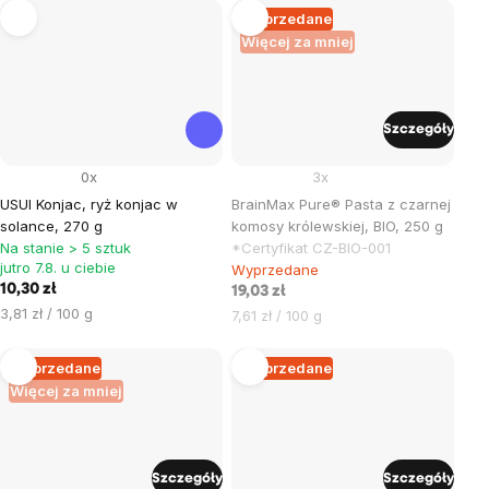
Wyprzedane
Więcej za mniej
Szczegóły
0x
3x
USUI Konjac, ryż konjac w
BrainMax Pure® Pasta z czarnej
solance, 270 g
komosy królewskiej, BIO, 250 g
Na stanie > 5 sztuk
*Certyfikat CZ-BIO-001
jutro 7.8. u ciebie
Wyprzedane
10,30 zł
19,03 zł
Cena
3,81 zł / 100 g
Cena
7,61 zł / 100 g
jednostkowa:
jednostkowa:
Wyprzedane
Wyprzedane
Więcej za mniej
Szczegóły
Szczegóły