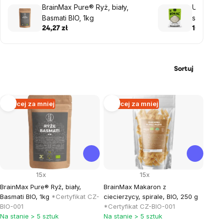
BrainMax Pure® Ryż, biały,
USUI Kon
Basmati BIO, 1kg
solance
24,27 zł
10,30 zł
Sortuj
Lista
Więcej za mniej
Więcej za mniej
produktów
15x
15x
BrainMax Pure® Ryż, biały,
BrainMax Makaron z
Basmati BIO, 1kg
*Certyfikat CZ-
ciecierzycy, spirale, BIO, 250 g
BIO-001
*Certyfikat CZ-BIO-001
Na stanie > 5 sztuk
Na stanie > 5 sztuk