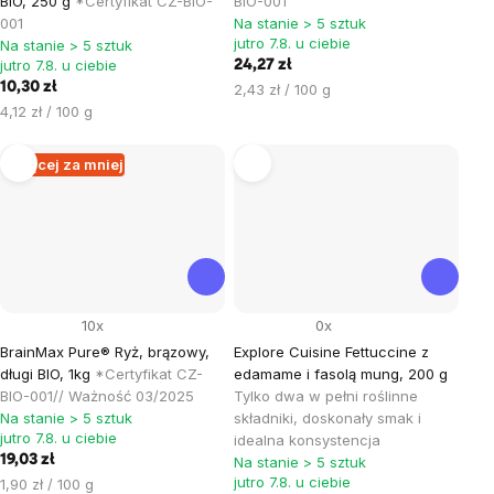
BIO, 250 g
*Certyfikat CZ-BIO-
BIO-001
001
Na stanie > 5 sztuk
jutro 7.8. u ciebie
Na stanie > 5 sztuk
jutro 7.8. u ciebie
24,27 zł
10,30 zł
Cena
2,43 zł / 100 g
Cena
jednostkowa:
4,12 zł / 100 g
jednostkowa:
Więcej za mniej
10x
0x
BrainMax Pure® Ryż, brązowy,
Explore Cuisine Fettuccine z
długi BIO, 1kg
*Certyfikat CZ-
edamame i fasolą mung, 200 g
BIO-001// Ważność 03/2025
Tylko dwa w pełni roślinne
Na stanie > 5 sztuk
składniki, doskonały smak i
jutro 7.8. u ciebie
idealna konsystencja
19,03 zł
Na stanie > 5 sztuk
jutro 7.8. u ciebie
Cena
1,90 zł / 100 g