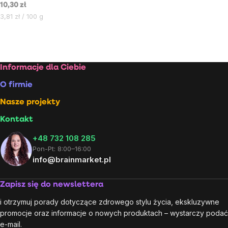
10,30 zł
Cena
3,81 zł / 100 g
jednostkowa:
Kontrolki
listy
Stopka
Informacje dla Ciebie
O firmie
Nasze projekty
Kontakt
+48 732 108 285
Pon-Pt: 8:00–16:00
info@brainmarket.pl
Zapisz się do newslettera
i otrzymuj porady dotyczące zdrowego stylu życia, ekskluzywne
promocje oraz informacje o nowych produktach – wystarczy podać
e-mail.