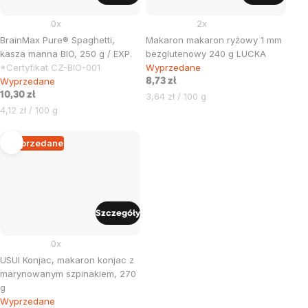
0x
2x
BrainMax Pure® Spaghetti,
Makaron makaron ryżowy 1 mm
kasza manna BIO, 250 g / EXP.
bezglutenowy 240 g LUCKA
*Certyfikat CZ-BIO-001
Wyprzedane
Wyprzedane
8,73 zł
10,30 zł
Cena
3,64 zł / 100 g
Cena
jednostkowa:
4,12 zł / 100 g
jednostkowa:
Wyprzedane
Szczegóły
0x
USUI Konjac, makaron konjac z
marynowanym szpinakiem, 270
g
Wyprzedane