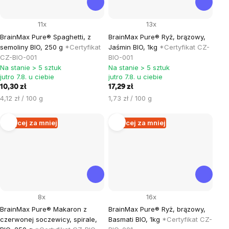
11x
13x
BrainMax Pure® Spaghetti, z
BrainMax Pure® Ryż, brązowy,
semoliny BIO, 250 g
*Certyfikat
Jaśmin BIO, 1kg
*Certyfikat CZ-
CZ-BIO-001
BIO-001
Na stanie > 5 sztuk
Na stanie > 5 sztuk
jutro 7.8. u ciebie
jutro 7.8. u ciebie
10,30 zł
17,29 zł
Cena
Cena
4,12 zł / 100 g
1,73 zł / 100 g
jednostkowa:
jednostkowa:
Więcej za mniej
Więcej za mniej
8x
16x
BrainMax Pure® Makaron z
BrainMax Pure® Ryż, brązowy,
czerwonej soczewicy, spirale,
Basmati BIO, 1kg
*Certyfikat CZ-