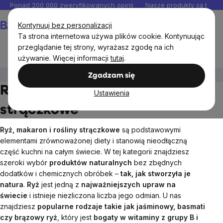
Przejść
Ponad 200 000 zweryfikowanych opinii
Nasze produkty są testo
do
Koszyk
Kontynuuj bez personalizacji
treści
Ta strona internetowa używa plików cookie. Kontynuując
przeglądanie tej strony, wyrażasz zgodę na ich
używanie. Więcej informacji
tutaj
.
Artykuły spożywcze
Ryż, makaron i rośliny strączkowe
Zgadzam się
Ryż, makaron i rośliny
Ustawienia
strączkowe
Ryż, makaron i rośliny strączkowe
są podstawowymi
elementami zrównoważonej diety i stanowią nieodłączną
część kuchni na całym świecie. W tej kategorii znajdziesz
szeroki wybór
produktów naturalnych
bez zbędnych
dodatków i chemicznych obróbek –
tak, jak stworzyła je
natura
.
Ryż
jest jedną z
najważniejszych upraw na
świecie
i istnieje niezliczona liczba jego odmian. U nas
znajdziesz
popularne rodzaje takie jak jaśminowy, basmati
czy brązowy ryż
, który jest
bogaty w witaminy z grupy B i