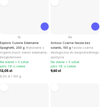
1x
0x
Explore Cuisine Edamame
Activus Czarna fasola bez
Spaghetti, 200 g
Wykonane z
solanki, 150 g
Fasola czarna
organicznych ziaren edamame,
ekologiczna do bezpośredniego
bezglutenowe
spożycia
Na stanie > 5 sztuk
Na stanie > 5 sztuk
jutro 7.8. u ciebie
jutro 7.8. u ciebie
12,05 zł
9,60 zł
Cena
6,03 zł / 100 g
jednostkowa: