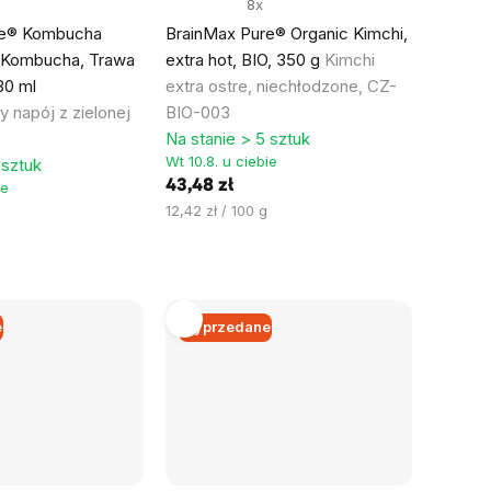
8x
re® Kombucha
BrainMax Pure® Organic Kimchi,
 Kombucha, Trawa
extra hot, BIO, 350 g
Kimchi
30 ml
extra ostre, niechłodzone, CZ-
 napój z zielonej
BIO-003
Na stanie > 5 sztuk
Wt 10.8. u ciebie
 sztuk
43,48 zł
ie
Cena
12,42 zł / 100 g
jednostkowa:
e
Wyprzedane