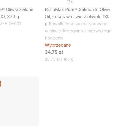
17x
® Oliwki zielone
BrainMax Pure® Salmon In Olive
IO, 370 g
Oil, Łosoś w oliwie z oliwek, 130
CZ-BIO-001
g
Kawałki łososia marynowane
w oliwie Arbequina z pierwszego
tłoczenia
Wyprzedane
34,75 zł
Cena
26,73 zł / 100 g
jednostkowa:
e