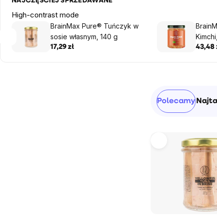
NAJCZĘŚCIEJ SPRZEDAWANE
High-contrast mode
BrainMax Pure® Tuńczyk w
Brain
sosie własnym, 140 g
Kimchi
17,29 zł
43,48 
Pasek
Sortowanie
Polecamy
Najt
boczny
produktów
Lista
produktów