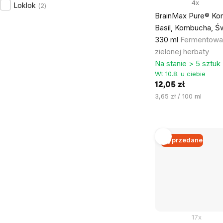
4x
Loklok
2
BrainMax Pure® Ko
Basil, Kombucha, Św
330 ml
Fermentowan
zielonej herbaty
Na stanie > 5 sztuk
Wt 10.8. u ciebie
12,05 zł
Cena
3,65 zł / 100 ml
jednostkowa:
Wyprzedane
17x