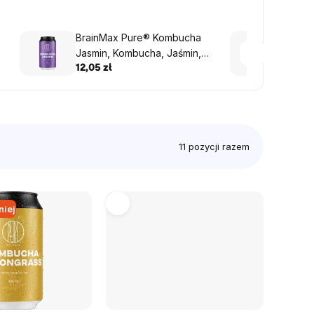
BrainMax Pure® Kombucha
Brain
Jasmin, Kombucha, Jaśmin,
Holy 
330 ml
bazyli
12,05 zł
12,05 
11
pozycji razem
niej