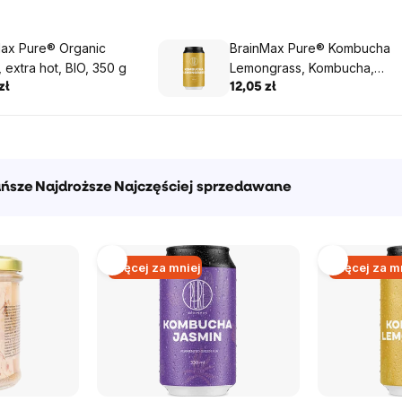
Max Pure® Organic
BrainMax Pure® Kombucha
, extra hot, BIO, 350 g
Lemongrass, Kombucha,
Trawa cytrynowa, 330 ml
zł
12,05 zł
ańsze
Najdroższe
Najczęściej sprzedawane
Więcej za mniej
Więcej za m