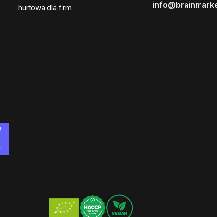
info@brainmarke
hurtowa dla firm
a
ł