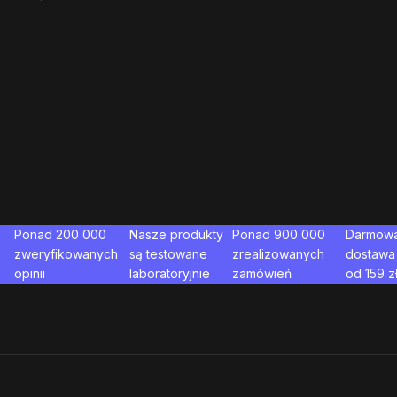
Ponad 200 000
Nasze produkty
Ponad 900 000
Darmow
zweryfikowanych
są testowane
zrealizowanych
dostawa
opinii
laboratoryjnie
zamówień
od
159
z