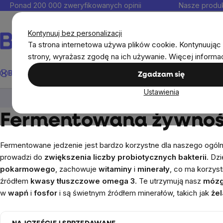
Przejść
Ponad 200 000 zweryfikowanych opinii
Nasze produk
do
Kontakt
treści
Kontynuuj bez personalizacji
Ta strona internetowa używa plików cookie. Kontynuując 
strony, wyrażasz zgodę na ich używanie. Więcej informa
Szukaj
BrainMax®
Odporność
Promocja
Cele
Suplementy diet
Zgadzam się
Ustawienia
BrainMax®
BrainPure
Fermentowana żywn
Fermentowana żywno
Fermentowane jedzenie jest bardzo korzystne dla naszego ogó
prowadzi do
zwiększenia liczby probiotycznych bakterii
. Dz
pokarmowego
, zachowuje
witaminy
i
minerały
, co ma korzys
źródłem
kwasy tłuszczowe omega 3
. Te utrzymują nasz
móz
w
wapń
i
fosfor
i są świetnym źródłem minerałów, takich jak
że