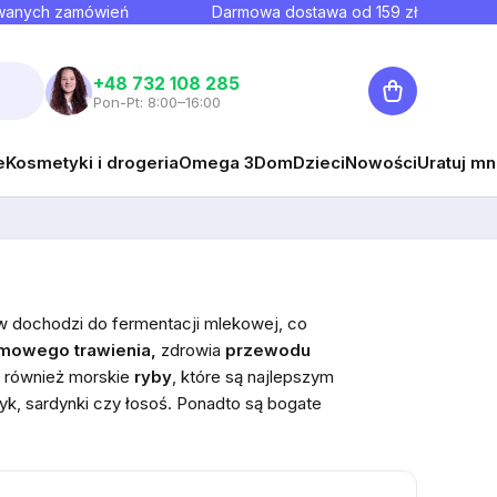
owanych zamówień
Darmowa dostawa od
159
zł
Koszyk
+48 732 108 285
Pon-Pt: 8:00–16:00
e
Kosmetyki i drogeria
Omega 3
Dom
Dzieci
Nowości
Uratuj mn
w dochodzi do fermentacji mlekowej, co
emowego trawienia,
zdrowia
przewodu
j również morskie
ryby
, które
są najlepszym
yk, sardynki czy łosoś. Ponadto są bogate