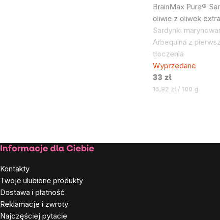
BrainMax Pure® Sar
oliwie z oliwek extra
Sardynki marynowan
Arbequina z pierws
tłoczenia
Wyprzedane
33 zł
Cena
16,92 zł / 100 g
jednostkowa:
Kontrolki
listy
Stopka
Informacje dla Ciebie
Kontakty
Twoje ulubione produkty
Dostawa i płatność
Reklamacje i zwroty
Najczęściej pytacie