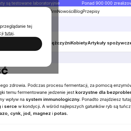
ty są testowane laboratoryjnie
Ponad 900 000 zrealiz
y
Współpraca hurtowa dla firm
Nowości
Blog
Przepisy
przeglądanie tej
cji
tutaj
.
y
Zestawy promocyjne
Mężczyźni
Kobiety
Artykuły spożywcz
ość
ść
lnego zdrowia. Podczas procesu fermentacji, za pomocą enzymó
ięki temu fermentowane jedzenie jest
korzystne dla bezprobl
tny wpływ na
system immunologiczny.
Ponadto znajdziesz tuta
g
i
serce
w kondycji. A wśród najlepszych gatunków ryb są tuńcz
lazo, cynk, jod, magnez
i
potas.