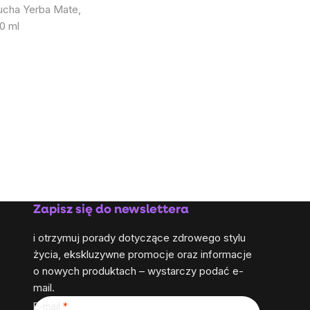
cha Yerba Mate,
0 ml
Zapisz się do newslettera
i otrzymuj porady dotyczące zdrowego stylu
życia, ekskluzywne promocje oraz informacje
o nowych produktach – wystarczy podać e-
mail.
E-mail