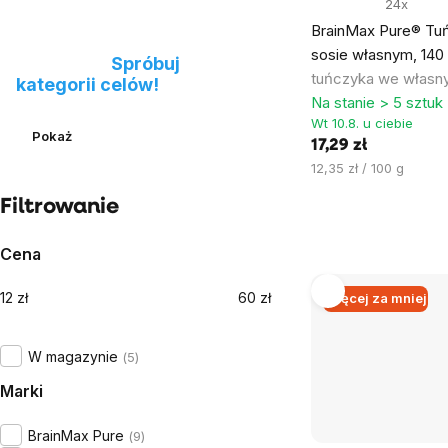
24x
BrainMax Pure® Tu
Nie możesz znaleźć
sosie własnym, 140
produktu?
Spróbuj
tuńczyka we własn
kategorii celów!
Na stanie > 5 sztuk
Wt 10.8. u ciebie
Pokaż
17,29 zł
Cena
12,35 zł / 100 g
jednostkowa:
Filtrowanie
Cena
12
zł
60
zł
Więcej za mniej
W magazynie
5
Marki
BrainMax Pure
9