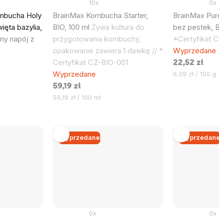
10x
0x
mbucha Holy
BrainMax Kombucha Starter,
BrainMax Pure
ięta bazylia,
BIO, 100 ml
Żywa kultura do
bez pestek, B
y napój z
przygotowania kombuchy,
*Certyfikat 
opakowanie zawiera 1 dawkę // *
Wyprzedane
Certyfikat CZ-BIO-001
22,52 zł
Wyprzedane
Cena
6,09 zł / 100 g
jednostkowa:
59,19 zł
Cena
59,19 zł / 100 ml
jednostkowa:
Wyprzedane
Wyprzedan
0x
0x