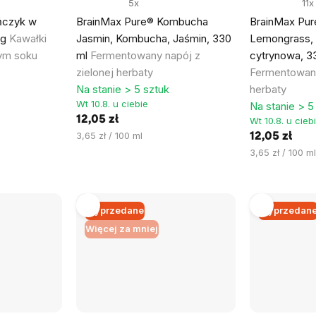
5x
11x
ńczyk w
BrainMax Pure® Kombucha
BrainMax Pu
 g
Kawałki
Jasmin, Kombucha, Jaśmin, 330
Lemongrass,
ym soku
ml
Fermentowany napój z
cytrynowa, 3
zielonej herbaty
Fermentowany
Na stanie > 5 sztuk
herbaty
Wt 10.8. u ciebie
Na stanie > 5
12,05 zł
Wt 10.8. u cieb
Cena
3,65 zł / 100 ml
12,05 zł
jednostkowa:
Cena
3,65 zł / 100 ml
jednostkowa:
Wyprzedane
Wyprzedan
Więcej za mniej