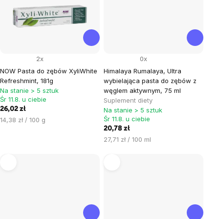
2x
0x
NOW Pasta do zębów XyliWhite
Himalaya Rumalaya, Ultra
Refreshmint, 181g
wybielająca pasta do zębów z
Na stanie > 5 sztuk
węglem aktywnym, 75 ml
Śr 11.8. u ciebie
Suplement diety
26,02 zł
Na stanie > 5 sztuk
Śr 11.8. u ciebie
Cena
14,38 zł / 100 g
jednostkowa:
20,78 zł
Cena
27,71 zł / 100 ml
jednostkowa: