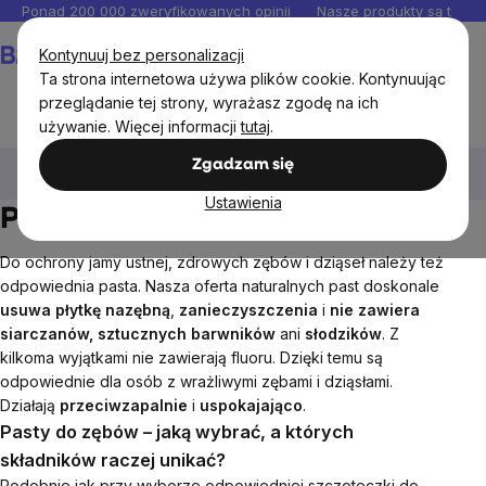
Przejść
Ponad 200 000 zweryfikowanych opinii
Nasze produkty są testo
do
Koszyk
Kontynuuj bez personalizacji
treści
Ta strona internetowa używa plików cookie. Kontynuując
przeglądanie tej strony, wyrażasz zgodę na ich
używanie. Więcej informacji
tutaj
.
Kosmetyki i drogeria
Kosmetyki pielęgnacyjne
Zgadzam się
Pielęgnacja zębów
Pasty do zębów
Ustawienia
Pasty do zębów
Do ochrony jamy ustnej, zdrowych zębów i dziąseł należy też
odpowiednia pasta. Nasza oferta naturalnych past doskonale
usuwa płytkę nazębną
,
zanieczyszczenia
i
nie zawiera
siarczanów, sztucznych barwników
ani
słodzików
. Z
kilkoma wyjątkami nie zawierają fluoru. Dzięki temu są
odpowiednie dla osób z wrażliwymi zębami i dziąsłami.
Działają
przeciwzapalnie
i
uspokajająco
.
Pasty do zębów – jaką wybrać, a których
składników raczej unikać?
Podobnie jak przy wyborze odpowiedniej szczoteczki do