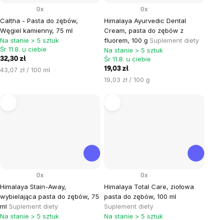
0x
0x
Caltha - Pasta do zębów,
Himalaya Ayurvedic Dental
Węgiel kamienny, 75 ml
Cream, pasta do zębów z
Na stanie > 5 sztuk
fluorem, 100 g
Suplement diety
Śr 11.8. u ciebie
Na stanie > 5 sztuk
Śr 11.8. u ciebie
32,30 zł
Cena
19,03 zł
43,07 zł / 100 ml
jednostkowa:
Cena
19,03 zł / 100 g
jednostkowa:
0x
0x
Himalaya Stain-Away,
Himalaya Total Care, ziołowa
wybielająca pasta do zębów, 75
pasta do zębów, 100 ml
ml
Suplement diety
Suplement diety
Na stanie > 5 sztuk
Na stanie > 5 sztuk