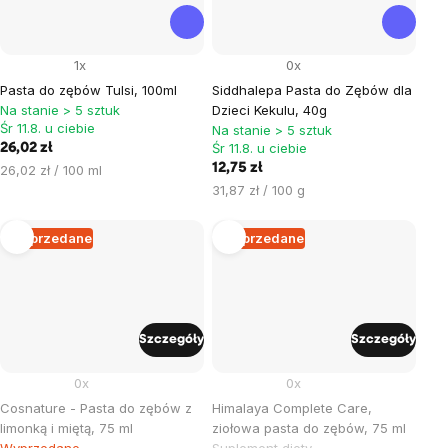
1x
0x
Pasta do zębów Tulsi, 100ml
Siddhalepa Pasta do Zębów dla
Na stanie > 5 sztuk
Dzieci Kekulu, 40g
Śr 11.8. u ciebie
Na stanie > 5 sztuk
Śr 11.8. u ciebie
26,02 zł
Cena
12,75 zł
26,02 zł / 100 ml
jednostkowa:
Cena
31,87 zł / 100 g
jednostkowa:
Wyprzedane
Wyprzedane
Szczegóły
Szczegóły
0x
0x
Cosnature - Pasta do zębów z
Himalaya Complete Care,
limonką i miętą, 75 ml
ziołowa pasta do zębów, 75 ml
Wyprzedane
Suplement diety