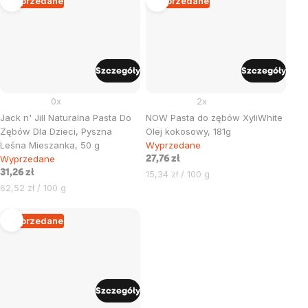
Wyprzedane
Wyprzedane
Szczegóły
Szczegóły
0x
2x
Jack n' Jill Naturalna Pasta Do
NOW Pasta do zębów XyliWhite
Zębów Dla Dzieci, Pyszna
Olej kokosowy, 181g
Leśna Mieszanka, 50 g
Wyprzedane
Wyprzedane
27,76 zł
31,26 zł
Cena
15,34 zł / 100 g
Cena
jednostkowa:
62,52 zł / 100 g
jednostkowa:
Wyprzedane
Szczegóły