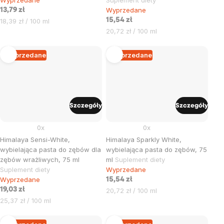
Wyprzedane
13,79 zł
Cena
15,54 zł
18,39 zł / 100 ml
jednostkowa:
Cena
20,72 zł / 100 ml
jednostkowa:
Wyprzedane
Wyprzedane
Szczegóły
Szczegóły
0x
0x
Himalaya Sensi-White,
Himalaya Sparkly White,
wybielająca pasta do zębów dla
wybielająca pasta do zębów, 75
zębów wrażliwych, 75 ml
ml
Suplement diety
Suplement diety
Wyprzedane
Wyprzedane
15,54 zł
19,03 zł
Cena
20,72 zł / 100 ml
Cena
jednostkowa:
25,37 zł / 100 ml
jednostkowa: