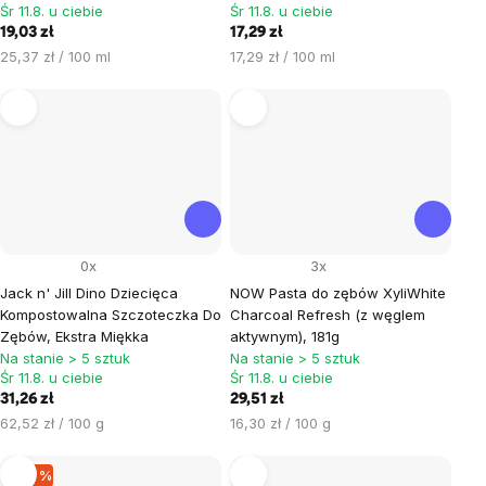
Śr 11.8. u ciebie
Śr 11.8. u ciebie
19,03 zł
17,29 zł
Cena
Cena
25,37 zł / 100 ml
17,29 zł / 100 ml
jednostkowa:
jednostkowa:
0x
3x
Jack n' Jill Dino Dziecięca
NOW Pasta do zębów XyliWhite
Kompostowalna Szczoteczka Do
Charcoal Refresh (z węglem
Zębów, Ekstra Miękka
aktywnym), 181g
Na stanie > 5 sztuk
Na stanie > 5 sztuk
Śr 11.8. u ciebie
Śr 11.8. u ciebie
31,26 zł
29,51 zł
Cena
Cena
62,52 zł / 100 g
16,30 zł / 100 g
jednostkowa:
jednostkowa:
–27 %