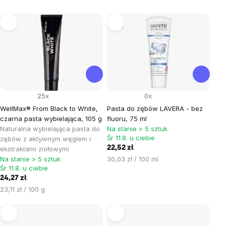
Lista
Tip
produktów
25x
0x
WellMax® From Black to White,
Pasta do zębów LAVERA - bez
czarna pasta wybielająca, 105 g
fluoru, 75 ml
Naturalna wybielająca pasta do
Na stanie > 5 sztuk
Śr 11.8. u ciebie
zębów z aktywnym węglem i
22,52 zł
ekstraktami ziołowymi
Cena
Na stanie > 5 sztuk
30,03 zł / 100 ml
Śr 11.8. u ciebie
jednostkowa:
24,27 zł
Cena
23,11 zł / 100 g
jednostkowa: