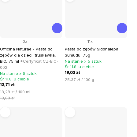
0x
11x
Officina Naturae - Pasta do
Pasta do zębów Siddhalepa
zębów dla dzieci, truskawka,
Sumudu, 75g
BIO, 75 ml
*Certyfikat CZ-BIO-
Na stanie > 5 sztuk
Śr 11.8. u ciebie
002
19,03 zł
Na stanie > 5 sztuk
Śr 11.8. u ciebie
Cena
25,37 zł / 100 g
13,71 zł
jednostkowa:
Cena
18,28 zł / 100 ml
jednostkowa:
19,03 zł