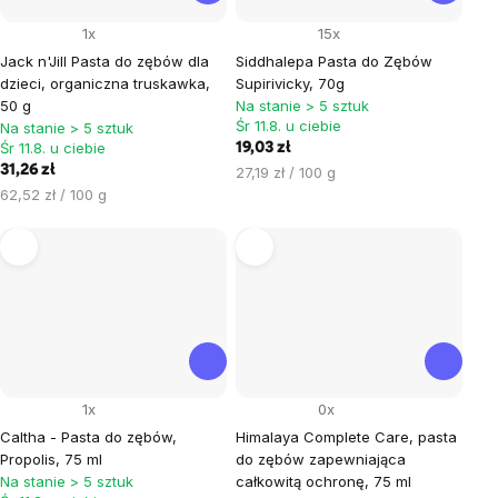
1x
15x
Jack n'Jill Pasta do zębów dla
Siddhalepa Pasta do Zębów
dzieci, organiczna truskawka,
Supirivicky, 70g
50 g
Na stanie > 5 sztuk
Śr 11.8. u ciebie
Na stanie > 5 sztuk
Śr 11.8. u ciebie
19,03 zł
31,26 zł
Cena
27,19 zł / 100 g
Cena
jednostkowa:
62,52 zł / 100 g
jednostkowa:
1x
0x
Caltha - Pasta do zębów,
Himalaya Complete Care, pasta
Propolis, 75 ml
do zębów zapewniająca
Na stanie > 5 sztuk
całkowitą ochronę, 75 ml