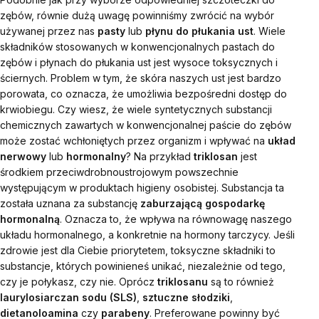
zębów, równie dużą uwagę powinniśmy zwrócić na wybór
używanej przez nas
pasty
lub
płynu do płukania ust
. Wiele
składników stosowanych w konwencjonalnych pastach do
zębów i płynach do płukania ust jest wysoce toksycznych i
ściernych. Problem w tym, że skóra naszych ust jest bardzo
porowata, co oznacza, że ​​umożliwia bezpośredni dostęp do
krwiobiegu.
Czy wiesz, że wiele syntetycznych substancji
chemicznych zawartych w konwencjonalnej paście do zębów
może zostać wchłoniętych przez organizm i wpływać na
układ
nerwowy
lub
hormonalny
? Na przykład
triklosan
jest
środkiem przeciwdrobnoustrojowym powszechnie
występującym w produktach higieny osobistej. Substancja ta
została uznana za substancję
zaburzającą gospodarkę
hormonalną
. Oznacza to, że wpływa na równowagę naszego
układu hormonalnego, a konkretnie na hormony tarczycy.
Jeśli
zdrowie jest dla Ciebie priorytetem, toksyczne składniki to
substancje, których powinieneś unikać, niezależnie od tego,
czy je połykasz, czy nie. Oprócz
triklosanu
są to również
laurylosiarczan
sodu (SLS)
,
sztuczne słodziki
,
dietanoloamina
czy
parabeny
. Preferowane powinny być