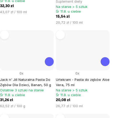
Śr 11.8. u ciebie
Suplement diety
32,30 zł
Na stanie > 5 sztuk
Śr 11.8. u ciebie
Cena
43,07 zł / 100 ml
jednostkowa:
15,54 zł
Cena
20,72 zł / 100 ml
jednostkowa:
0x
0x
Jack n' Jill Naturalna Pasta Do
Urtekram - Pasta do zębów Aloe
Zębów Dla Dzieci, Banan, 50 g
Vera, 75 ml
Ostatnie 3 sztuki na stanie
Na stanie > 5 sztuk
Śr 11.8. u ciebie
Śr 11.8. u ciebie
31,26 zł
20,08 zł
Cena
Cena
62,52 zł / 100 g
26,77 zł / 100 ml
jednostkowa:
jednostkowa: