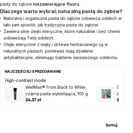
pasty do zębów
niezawierające fluoru
. .
Dlaczego warto wybrać naturalną pastę do zębów?
Naturalna i organiczna pasta do zębów odświeża oddech w
taki sam sposób, jak tradycyjna pasta do zębów.
Zawiera silne olejki eteryczne, które naturalnie i bez chemii
odświeżają Twój oddech.
Olejki eteryczne z mięty i drzewa herbacianego są w
naturalnych pastach, ponieważ mają działanie
antybakteryjne, eliminując bakterie nieświeżego oddechu.
NAJCZĘŚCIEJ SPRZEDAWANE
High-contrast mode
WellMax® From Black to White,
Caltha 
czarna pasta wybielająca, 105 g
dzieci, 
24,27 zł
27,06 zł
Sortuj