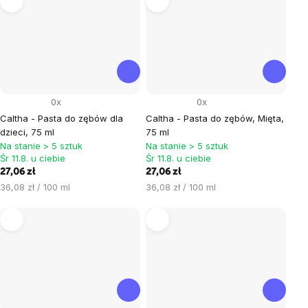
0x
0x
Caltha - Pasta do zębów dla
Caltha - Pasta do zębów, Mięta,
dzieci, 75 ml
75 ml
Na stanie > 5 sztuk
Na stanie > 5 sztuk
Śr 11.8. u ciebie
Śr 11.8. u ciebie
27,06 zł
27,06 zł
Cena
Cena
36,08 zł / 100 ml
36,08 zł / 100 ml
jednostkowa:
jednostkowa: