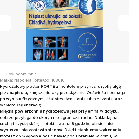
gwiazdek.
Powiadom mnie
Marka:
Nabolest Forte
Kod:
103010
Hydrożelowy plaster
FORTE z mentolem
przynosi szybką ulgę
przy
napięciu
, zmęczeniu czy przeciążeniu. Odświeża i pomaga
po wysiłku fizycznym
, długotrwałym staniu lub siedzeniu oraz
wspiera
regenerację
.
Miękka
powierzchnia hydrożelowa
jest przyjemna w dotyku,
dobrze przylega do skóry i nie ogranicza ruchu. Nakładaj na
suchą i czystą skórę – efekt trwa aż
8 godzin
, plaster
nie
wysusza i nie zostawia śladów
. Dzięki
cienkiemu wykonaniu
możesz go wygodnie nosić nawet pod ubraniem w domu, w