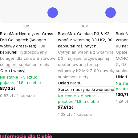
18x
30x
BrainMax Hydrolyzed Grass-
BrainMax Calcium D3 & K2,
BrainMax B
Fed Collagen® (Kolagen
wapń z witaminą D3 i K2, 90
wsparcie dl
wołowy grass-fed), 100
kapsułek roślinnych
90 kapsułe
kapsułek
Hydrolizowany
Cytrynian wapnia z witaminą
Opatentow
kolagen dla zdrowia stawów i
D3 i najlepiej przyswajalną
MCHCal™ z 
ścięgien, suplement diety
opatentowaną formą
C, D3 i K2 
Cera i włosy
witaminy K2 MK-7, 90 dawek,
suplement 
suplement diety
Układ ruch
Na stanie > 5 sztuk
pojutrze 11.8. u ciebie
Układ ruchu
Na stanie >
pojutrze 11.
87,13 zł
Serce i naczynia krwionośne
Cena
130,78 zł
0,87 zł / 1 kapsuła
Na stanie > 5 sztuk
jednostkowa:
pojutrze 11.8. u ciebie
Cena
1,45 zł / 1 
jednostkow
97,61 zł
Cena
1,08 zł / 1 kapsuła
jednostkowa:
Informacje dla Ciebie