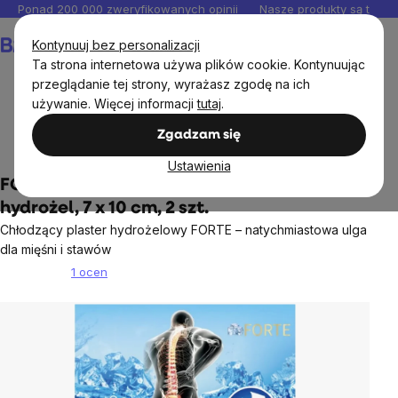
Przejść
Ponad 200 000 zweryfikowanych opinii
Nasze produkty są testo
do
Koszyk
Kontynuuj bez personalizacji
treści
Ta strona internetowa używa plików cookie. Kontynuując
przeglądanie tej strony, wyrażasz zgodę na ich
używanie. Więcej informacji
tutaj
.
Kosmetyki i drogeria
Kosmetyki pielęgnacyjne
Zgadzam się
Pielęgnacja ciała
Ustawienia
FORTE Plastry chłodzące łagodzące ból,
hydrożel, 7 x 10 cm, 2 szt.
Chłodzący plaster hydrożelowy FORTE – natychmiastowa ulga
dla mięśni i stawów
1 ocen
Średnia
ocena
produktu
wynosi
5,0
na
5