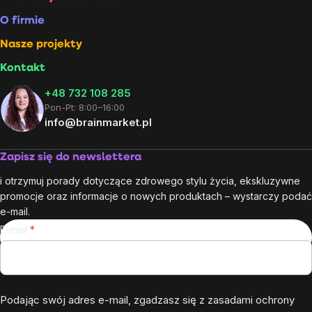
Stopka
O firmie
Nasze projekty
Kontakt
+48 732 108 285
Pon-Pt: 8:00–16:00
info@brainmarket.pl
Zapisz się do newslettera
i otrzymuj porady dotyczące zdrowego stylu życia, ekskluzywne
promocje oraz informacje o nowych produktach – wystarczy podać
e-mail.
E-mail
Podając swój adres e-mail, zgadzasz się z
zasadami ochrony