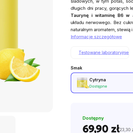
śladowych, w tym potas, sód
0,0
długich dni pracy, gorących l
na
Taurynę i witaminę B6 w 
5
układu nerwowego. Bez cukru
gwia
naturalnym aromatem, stewią i i
Informacje szczegółowe
Testowane laboratoryjnie
Smak
Cytryna
Dostępne
Dostępny
69,90 zł
23,30 z
Cena