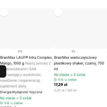
21x
5x
BrainMax LAUF® Intra Complex,
BrainMax wieloczęściowy
Mango, 1000 g
Napój jonowy z
plastikowy shaker, czarny, 700
węglowodanami i EAA
ml
poprawiający wydolność,
Na stanie > 5 sztuk
Śr 11.8. u ciebie
nawilżenie i regenerację,
17,29 zł
suplement diety
Cena
2,47 zł / 100 ml
Energia
Wydajność fizyczna
jednostkowa:
Na stanie > 5 sztuk
Śr 11.8. u ciebie