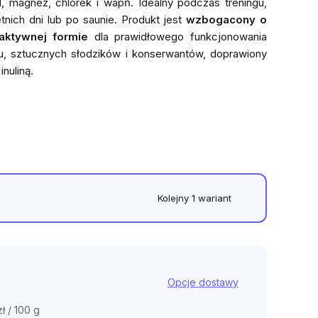
, magnez, chlorek i wapń. Idealny podczas treningu,
etnich dni lub po saunie. Produkt jest
wzbogacony o
aktywnej formie
dla prawidłowego funkcjonowania
, sztucznych słodzików i konserwantów, doprawiony
zdek.
nuliną.
Kolejny 1 wariant
Opcje dostawy
ł / 100 g