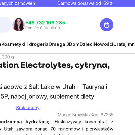
owanych zamówień
Darmowa dostawa od
159
zł
Koszyk
+48 732 108 285
Pon-Pt: 8:00–16:00
e
Kosmetyki i drogeria
Omega 3
Dom
Dzieci
Nowości
Uratuj mn
i, 300 g
ion Electrolytes, cytryna,
ki śladowe z Salt Lake w Utah + Tauryna i
5P, napój jonowy, suplement diety
Brak oceny
ia
Marka:
BrainMax
Kod:
67335
a
codzienną hydratację.
Ekskluzywny koncentrat z
uktu
w Utah zawiera ponad 70 minerałów i pierwiastków
si