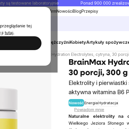
ty są testowane laboratoryjnie
Ponad 900 000 zrealiz
y
Współpraca hurtowa dla firm
Nowości
Blog
Przepisy
przeglądanie tej
cji
tutaj
.
y
Zestawy promocyjne
Mężczyźni
Kobiety
Artykuły spożywcz
, elektrolity
BrainMax Hydration Electrolytes, cytryna, 30 porcj
BrainMax Hydrat
30 porcji, 300 g
Elektrolity i pierwiast
aktywna witamina B6 P
Nowość
Energia
Hydratacja
Średn
Powiadom mnie
ocen
Naturalne elektrolity na 
prod
Wielkiego Jeziora Słonego 
wyno