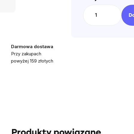
jednos
D
Darmowa dostawa
Przy zakupach
powyżej 159 złotych
Produkty powiązane