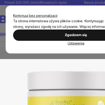
Przejść
Ponad 200 000 zweryfikowanych opinii
Nasze produk
do
Kontakt
treści
Kontynuuj bez personalizacji
Ta strona internetowa używa plików cookie. Kontynuując 
strony, wyrażasz zgodę na ich używanie. Więcej informa
Szukaj
BrainMax®
Odporność
Promocja
Cele
Suplementy diet
Zgadzam się
Ustawienia
BrainMax®
BrainMax® suplementy
Minerały