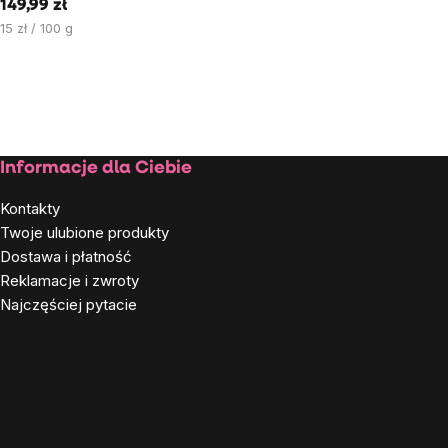
149,99 zł
Cena
15 zł / 100 g
jednostkowa:
Stopka
Informacje dla Ciebie
Kontakty
Twoje ulubione produkty
Dostawa i płatność
Reklamacje i zwroty
Najczęściej pytacie