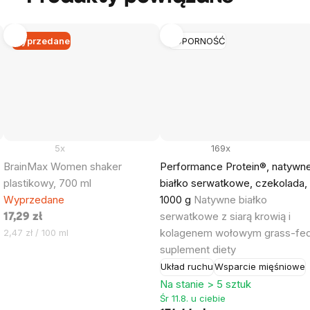
Wyprzedane
ODPORNOŚĆ
5x
169x
BrainMax Women shaker
Performance Protein®, natywn
plastikowy, 700 ml
białko serwatkowe, czekolada,
Wyprzedane
1000 g
Natywne białko
serwatkowe z siarą krowią i
17,29 zł
Cena
kolagenem wołowym grass-fed
2,47 zł / 100 ml
jednostkowa:
suplement diety
Układ ruchu
Wsparcie mięśniowe
Na stanie > 5 sztuk
Śr 11.8. u ciebie