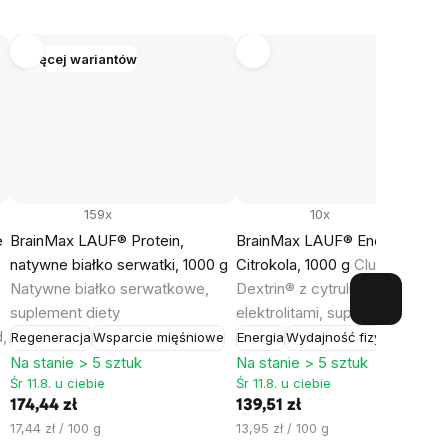
Więcej wariantów
159x
10x
e
BrainMax LAUF® Protein,
BrainMax LAUF® Energy,
natywne białko serwatki, 1000 g
Citrokola, 1000 g
Cluster
Natywne białko serwatkowe,
Dextrin® z cytruliną i
suplement diety
elektrolitami, suplement diety
,
Regeneracja
Wsparcie mięśniowe
Energia
Wydajność fizyczna
Na stanie > 5 sztuk
Na stanie > 5 sztuk
Śr 11.8. u ciebie
Śr 11.8. u ciebie
174,44 zł
139,51 zł
Cena
Cena
17,44 zł / 100 g
13,95 zł / 100 g
jednostkowa:
jednostkowa: