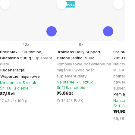
Nowość
42x
9x
BrainMax L-Glutamine, L-
BrainMax Daily Support,
BrainMax 
Glutamina 500 g
Suplement
zielone jabłko, 500g
2850 mg DH
diety
Kompleksowe odżywienie na
Najczystsz
Regeneracja
mięśnie i wydolność,
MEGA dawk
suplement diety
polifenoli, 
Wsparcie mięśniowe
Na stanie > 5 sztuk
dawek, 10
Na stanie > 5 sztuk
Śr 11.8. u ciebie
Śr 11.8. u ciebie
suplement 
95,86 zł
Pamięć
Zdr
87,13 zł
Cena
19,17 zł / 100 g
Cena
Na stanie >
17,43 zł / 100 g
jednostkowa:
Śr 11.8. u c
jednostkowa:
191,90 zł
Cena
69,78 zł / 1
jednostkow