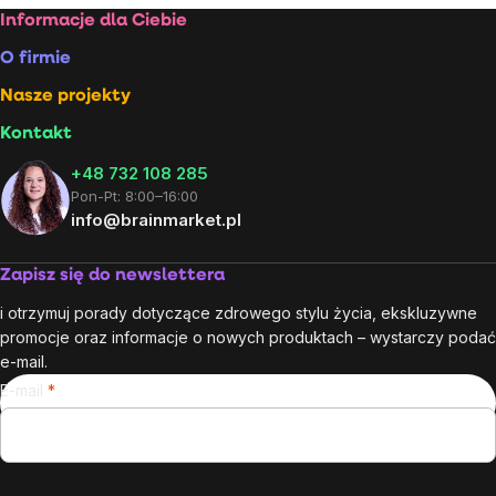
Stopka
Informacje dla Ciebie
O firmie
Nasze projekty
Kontakt
+48 732 108 285
Pon-Pt: 8:00–16:00
info@brainmarket.pl
Zapisz się do newslettera
i otrzymuj porady dotyczące zdrowego stylu życia, ekskluzywne
promocje oraz informacje o nowych produktach – wystarczy podać
e-mail.
E-mail