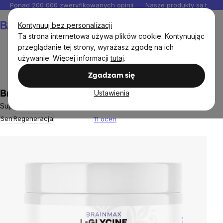
Przejść
Ponad 200 000 zweryfikowanych opinii
Nasze produkty są testo
do
Koszyk
Kontynuuj bez personalizacji
treści
Ta strona internetowa używa plików cookie. Kontynuując
przeglądanie tej strony, wyrażasz zgodę na ich
używanie. Więcej informacji
tutaj
.
Suplementy diety
Aminokwasy
Glicyn
Zgadzam się
Ustawienia
BrainMax Glycine, L-Glicyna, 500 g
Suplement diety
Sen
Regeneracja
11 ocen
Średnia
ocena
produktu
wynosi
5,0
na
5
gwiazdek.