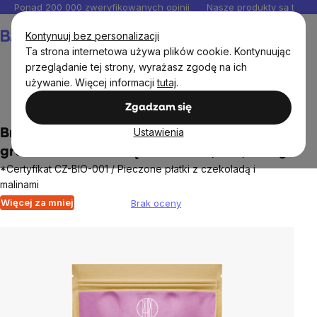
Przejść
Ponad 200 000 zweryfikowanych opinii
Nasze produkty są testo
do
Koszyk
Kontynuuj bez personalizacji
treści
Ta strona internetowa używa plików cookie. Kontynuując
przeglądanie tej strony, wyrażasz zgodę na ich
używanie. Więcej informacji
tutaj
.
Artykuły spożywcze
Zdrowe śniadanie
Granola
Zgadzam się
Ustawienia
BrainMax Pure® Choco Raspberry Granola,
granola z czekoladą i malinami, BIO, 400 g
*Certyfikat CZ-BIO-001 / Pieczone płatki z czekoladą i
malinami
Więcej za mniej
Brak oceny
Średnia
ocena
produktu
wynosi
0,0
na
5
gwiazdek.