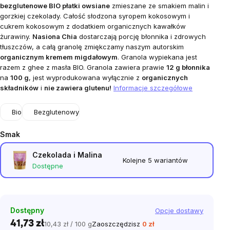
bezglutenowe BIO płatki owsiane
zmieszane ze smakiem malin i
gorzkiej czekolady. Całość słodzona syropem kokosowym i
cukrem kokosowym z dodatkiem organicznych kawałków
żurawiny.
Nasiona Chia
dostarczają porcję błonnika i zdrowych
tłuszczów, a całą granolę zmiękczamy
naszym autorskim
organicznym kremem migdałowym
.
Granola wypiekana jest
razem z ghee z masła BIO.
Granola zawiera prawie
12 g błonnika
na
100 g
, jest wyprodukowana wyłącznie z
organicznych
składników
i
nie zawiera glutenu!
Informacje szczegółowe
Bio
Bezglutenowy
Smak
Czekolada i Malina
Kolejne 5 wariantów
Dostępne
Dostępny
Opcje dostawy
41,73 zł
10,43 zł / 100 g
Zaoszczędzisz
0 zł
Cena