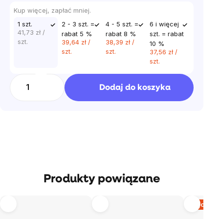
jednostkowa:
Kup więcej, zapłać mniej.
1 szt.
2 - 3 szt. =
4 - 5 szt. =
6 i więcej
41,73 zł
/
rabat 5 %
rabat 8 %
szt. = rabat
szt.
39,64 zł
/
38,39 zł
/
10 %
szt.
szt.
37,56 zł
/
szt.
Dodaj do koszyka
Produkty powiązane
Więcej za