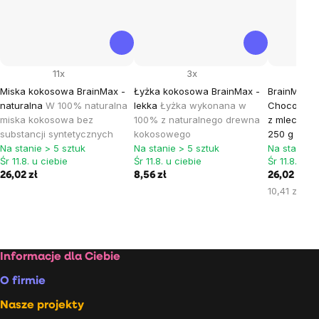
11x
3x
Miska kokosowa BrainMax -
Łyżka kokosowa BrainMax -
BrainMax P
naturalna
W 100% naturalna
lekka
Łyżka wykonana w
Chocolate,
miska kokosowa bez
100% z naturalnego drewna
z mleczną c
substancji syntetycznych
kokosowego
250 g
*Cer
Na stanie > 5 sztuk
Na stanie > 5 sztuk
Na stanie >
Śr 11.8. u ciebie
Śr 11.8. u ciebie
Śr 11.8. u c
26,02 zł
8,56 zł
26,02 zł
Cena
10,41 zł / 1
jednostkow
Stopka
Informacje dla Ciebie
O firmie
Nasze projekty