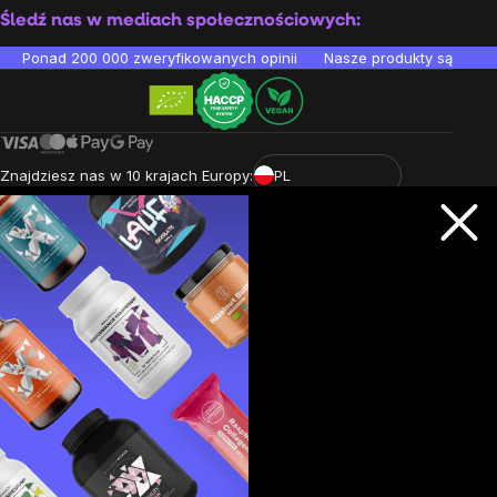
Śledź nas w mediach społecznościowych:
Ponad 200 000 zweryfikowanych opinii
Nasze produkty są testo
Znajdziesz nas w 10 krajach Europy:
PL
Copyright
2026
BrainMarket.pl. Wszelkie prawa zastrzeżone.
Zasady przetwarzania danych osobowych
Regulamin
Cookies
Stworzone przez Shoptet Premium