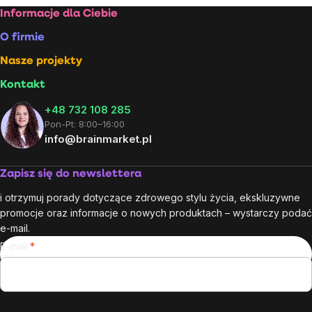
Stopka
Informacje dla Ciebie
O firmie
Nasze projekty
Kontakt
+48 732 108 285
Pon-Pt: 8:00–16:00
info@brainmarket.pl
Zapisz się do newslettera
i otrzymuj porady dotyczące zdrowego stylu życia, ekskluzywne
promocje oraz informacje o nowych produktach – wystarczy podać
e-mail.
E-mail