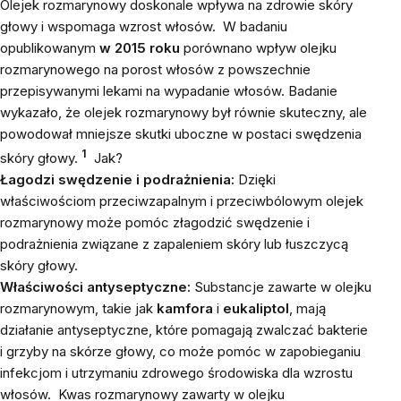
Olejek rozmarynowy doskonale wpływa na zdrowie skóry
głowy i wspomaga wzrost włosów.
W badaniu
opublikowanym
w 2015 roku
porównano wpływ olejku
rozmarynowego na porost włosów z powszechnie
przepisywanymi lekami na wypadanie włosów. Badanie
wykazało, że olejek rozmarynowy był równie skuteczny, ale
powodował mniejsze skutki uboczne w postaci swędzenia
1
skóry głowy.
Jak?
Łagodzi swędzenie i podrażnienia:
Dzięki
właściwościom przeciwzapalnym i przeciwbólowym olejek
rozmarynowy może pomóc złagodzić swędzenie i
podrażnienia związane z zapaleniem skóry lub łuszczycą
skóry głowy.
Właściwości antyseptyczne:
Substancje zawarte w olejku
rozmarynowym, takie jak
kamfora
i
eukaliptol
, mają
działanie antyseptyczne, które pomagają zwalczać bakterie
i grzyby na skórze głowy, co może pomóc w zapobieganiu
infekcjom i utrzymaniu zdrowego środowiska dla wzrostu
włosów.
Kwas rozmarynowy zawarty w olejku