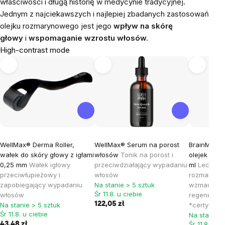
właściwości i długą historię w medycynie tradycyjnej.
Jednym z najciekawszych i najlepiej zbadanych zastosowań
olejku rozmarynowego jest jego
wpływ na skórę
głowy
i
wspomaganie wzrostu włosów.
High-contrast mode
WellMax® Derma Roller,
WellMax® Serum na porost
BrainMax R
wałek do skóry głowy z igłami
włosów
Tonik na porost i
olejek roz
0,25 mm
Wałek igłowy
przeciwdziałający wypadaniu
ml
Lecznicz
przeciwłupieżowy i
włosów
rozmaryno
zapobiegający wypadaniu
Na stanie > 5 sztuk
wzmacniani
Śr 11.8. u ciebie
włosów
regeneracji
122,05 zł
Na stanie > 5 sztuk
*certyfikat
Śr 11.8. u ciebie
Na stanie >
Śr 11.8. u c
43,48 zł