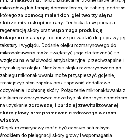
mikronakłuwania.
Mikronakłuwanie, zwane także terapią
mikroigłową lub terapią dermarollerem, to zabieg, podczas
którego za
pomocą maleńkich igieł tworzy się na
skórze mikroskopijne rany.
Technika ta wspomaga
regenerację skóry oraz
wspomaga produkcję
kolagenu
i
elastyny
, co może prowadzić do poprawy jej
tekstury i wyglądu. Dodanie olejku rozmarynowego do
mikronakłuwania może zwiększyć jego skuteczność ze
względu na właściwości antybakteryjne, przeciwzapalne i
stymulujące olejku. Nałożenie olejku rozmarynowego po
zabiegu mikronakłuwania może przyspieszyć gojenie,
zmniejszyć stan zapalny oraz zapewnić dodatkowe
odżywienie i ochronę skóry. Połączenie mikronakłuwania z
olejkiem rozmarynowym może być skutecznym sposobem
na uzyskanie
zdrowszej i bardziej zrewitalizowanej
skóry głowy oraz promowanie zdrowego wzrostu
włosów.
Olejek rozmarynowy może być cennym naturalnym
środkiem do pielęgnacji skóry głowy i wspomagania