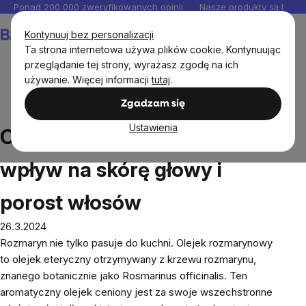
Przejść
Ponad 200 000 zweryfikowanych opinii
Nasze produkty są testo
do
Koszyk
Kontynuuj bez personalizacji
treści
Ta strona internetowa używa plików cookie. Kontynuując
przeglądanie tej strony, wyrażasz zgodę na ich
używanie. Więcej informacji
tutaj
.
Blog
Olejek rozmarynowy i jego wpływ na skórę głowy i
Zgadzam się
porost włosów
Ustawienia
Olejek rozmarynowy i jego
wpływ na skórę głowy i
porost włosów
26.3.2024
Rozmaryn nie tylko pasuje do kuchni. Olejek rozmarynowy
to olejek eteryczny otrzymywany z krzewu rozmarynu,
znanego botanicznie jako
Rosmarinus officinalis
. Ten
aromatyczny olejek ceniony jest za swoje wszechstronne