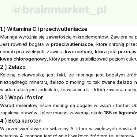
1.) Witamina C i przeciwutleniacze
Moringa wyróżnia się zawartością mikroelementów. Zawiera na 
Jest również bogata w
przeciwutleniacze
, które chronią prz
chorób przewlekłych. Zawiera
kwercetynę, która jest przeci
kwas
chlorogenowy
, który pomaga ustabilizować poziom cukru
2.) Żelazo
Kolejną ciekawostką jest fakt, że moringa jest bogatym źr
niezbędnego minerału, żelazo z moringi to tak zwane
żelazo 
wiadomością jest jednak to, że witamina C - którą zawiera morin
3.) Wapń i fosfor
Wśród minerałów, liście moringi są bogate w wapń i fosfor. O
zapalenia stawów. Liście moringi zawierają około
185 miligramó
4.) Beta karoten
W przeciwieństwie do witaminy A, która w większych dawka
witaminy A, moringa jest również ważnym źródłem tej witaminy. 