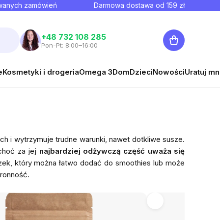
owanych zamówień
Darmowa dostawa od
159
zł
Koszyk
+48 732 108 285
Pon-Pt: 8:00–16:00
e
Kosmetyki i drogeria
Omega 3
Dom
Dzieci
Nowości
Uratuj mn
ch i wytrzymuje trudne warunki, nawet dotkliwe susze.
 choć za jej
najbardziej odżywczą część uważa się
zek, który można łatwo dodać do smoothies lub może
tronność.