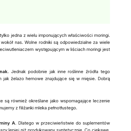
tylko jedna z wielu imponujących właściwości moringi.
wokół nas. Wolne rodniki są odpowiedzialne za wiele
eciwutleniaczem występującym w liściach moringi jest
nak.
Jednak podobnie jak inne roślinne źródła tego
izm jak żelazo hemowe znajdujące się w mięsie. Dobrą
 te są również określane jako wspomagające leczenie
mujemy z filiżanki mleka pełnotłustego.
miny A
. Dlatego w przeciwieństwie do suplementów
razy lepiej niż produkowany syntetycznie. Co ciekawe,