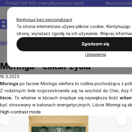
Przejść
Ponad 200 000 zweryfikowanych opinii
Nasze produk
do
Kontakt
treści
Kontynuuj bez personalizacji
Ta strona internetowa używa plików cookie. Kontynuując 
strony, wyrażasz zgodę na ich używanie. Więcej informa
Szukaj
BrainMax®
Odporność
Promocja
Cele
Suplementy diet
Zgadzam się
Ustawienia
Blog
Moringa - eliksir życia
Moringa - eliksir życia
16.3.2023
Moringa
po łacinie
Moringa oleifera
to roślina pochodząca z pół
Z rodzimych Indii rozprzestrzeniła się na wschód do Chin, Azji 
liście.
To właśnie w liściach znajduje się największa ilość
witam
być stosowany w batonach energetycznych. Liście Moringi są sk
High-contrast mode