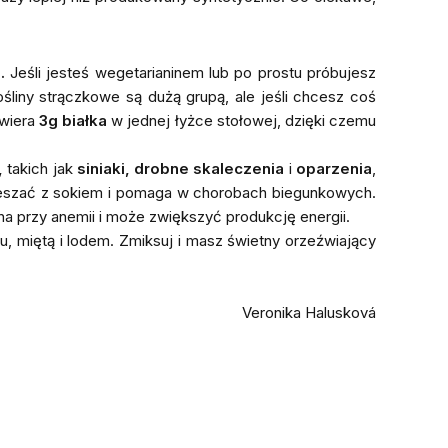
.
Jeśli jesteś wegetarianinem lub po prostu próbujesz
śliny strączkowe są dużą grupą, ale jeśli chcesz coś
wiera
3g białka
w jednej łyżce stołowej, dzięki czemu
,
takich jak
siniaki, drobne skaleczenia
i
oparzenia
,
 mieszać z sokiem i pomaga w chorobach biegunkowych.
na przy anemii i może zwiększyć produkcję energii.
du, miętą i lodem. Zmiksuj i masz świetny orzeźwiający
Veronika Halusková