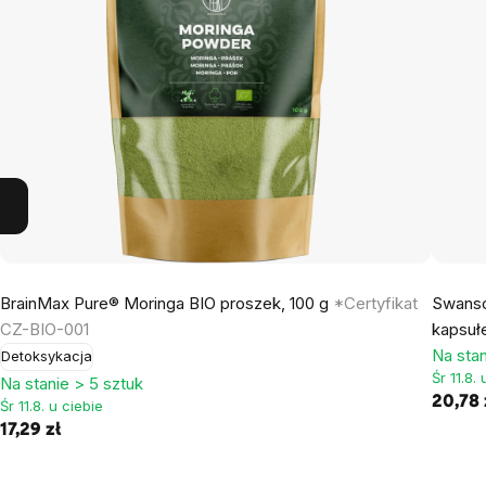
BrainMax Pure® Moringa BIO proszek, 100 g
*Certyfikat
Swanso
CZ-BIO-001
kapsuł
Na stan
Detoksykacja
Śr 11.8.
Na stanie > 5 sztuk
20,78 
Śr 11.8. u ciebie
17,29 zł