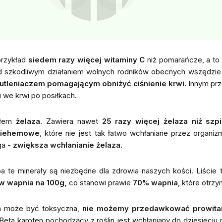
przykład
siedem razy więcej witaminy C
niż pomarańcze, a to 
ed szkodliwym działaniem wolnych rodników obecnych wszędzie 
wutleniaczem pomagającym obniżyć ciśnienie krwi.
Innym prz
 we krwi po posiłkach.
ódłem
żelaza
. Zawiera nawet
25 razy więcej żelaza niż szpi
niehemowe
, które nie jest tak łatwo wchłaniane przez organ
ga -
zwiększa wchłanianie żelaza.
ba te minerały są niezbędne dla zdrowia naszych kości. Liście
w wapnia na 100g,
co stanowi prawie
70% wapnia
, które otrzy
ch może być toksyczna,
nie możemy przedawkować prowita
Beta karoten pochodzący z roślin jest wchłaniany do dziesięciu 