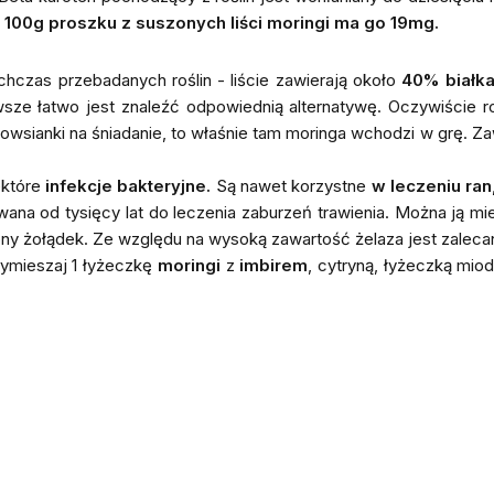
w
100g proszku z suszonych liści moringi ma go 19mg.
hczas przebadanych roślin - liście zawierają około
40% białka
sze łatwo jest znaleźć odpowiednią alternatywę. Oczywiście ro
owsianki na śniadanie, to właśnie tam moringa wchodzi w grę. Za
ektóre
infekcje bakteryjne.
Są nawet korzystne
w leczeniu ran
ywana od tysięcy lat do leczenia zaburzeń trawienia. Można ją
iony żołądek. Ze względu na wysoką zawartość żelaza jest zaleca
ymieszaj 1 łyżeczkę
moringi
z
imbirem
, cytryną, łyżeczką mio