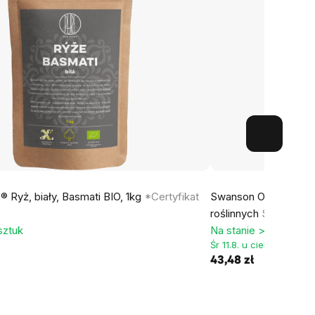
 Ryż, biały, Basmati BIO, 1kg
*Certyfikat
Swanson Organiczna sp
roślinnych
Suplement 
sztuk
Na stanie > 5 sztuk
Śr 11.8. u ciebie
43,48 zł