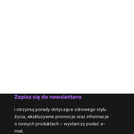
Zapisz się do newslettera
i otrzymuj porady dotyczące zdrowego stylu
życia, ekskluzywne promocje oraz informacje
o nowych produktach – wystarczy podać e-
mail.