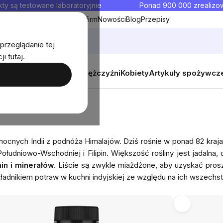
ty są testowane laboratoryjnie
Ponad 900 000 zrealiz
y
Współpraca hurtowa dla firm
Nowości
Blog
Przepisy
przeglądanie tej
cji
tutaj
.
y
Zestawy promocyjne
Mężczyźni
Kobiety
Artykuły spożywcz
nocnych Indii z podnóża Himalajów. Dziś rośnie w ponad 82 kraja
Południowo-Wschodniej i Filipin. Większość rośliny jest jadalna,
in i minerałów.
Liście są zwykle miażdżone, aby uzyskać pros
ładnikiem potraw w kuchni indyjskiej ze względu na ich wszechs