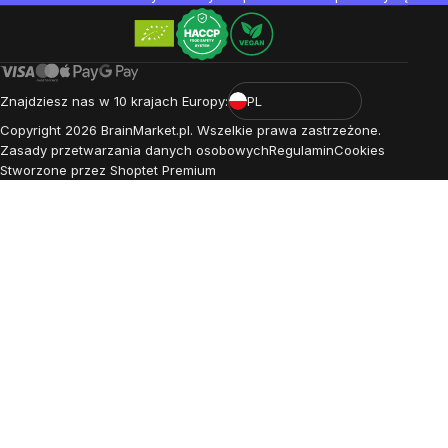
Znajdziesz nas w 10 krajach Europy:
PL
Copyright
2026
BrainMarket.pl. Wszelkie prawa zastrzeżone.
Zasady przetwarzania danych osobowych
Regulamin
Cookies
Stworzone przez Shoptet Premium