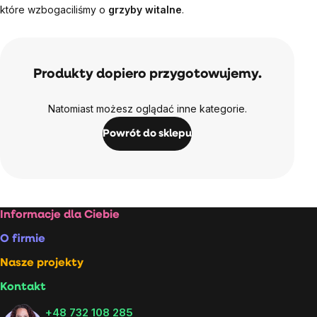
które wzbogaciliśmy o
grzyby witalne
.
Produkty dopiero przygotowujemy.
Natomiast możesz oglądać inne kategorie.
Powrót do sklepu
Stopka
Informacje dla Ciebie
O firmie
Nasze projekty
Kontakt
+48 732 108 285