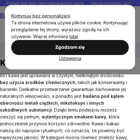
Przejść
Ponad 200 000 zweryfikowanych opinii
Nasze produkty są testo
do
Koszyk
Kontynuuj bez personalizacji
treści
Ta strona internetowa używa plików cookie. Kontynuując
przeglądanie tej strony, wyrażasz zgodę na ich
używanie. Więcej informacji
tutaj
.
BrainMax®
BrainPure
Herbata, Kawa i kakao
Zgadzam się
Kawa
Ustawienia
Kawa
BIO kawa jest uprawiana w czystym, nietkniętym środowisku
bez użycia środków chemicznych
, takich jak konserwanty i
barwniki. Delikatne przetwarzanie gwarantuje zachowanie jej
naturalnych właściwości, a ponadto jest
badana pod kątem
obecności metali ciężkich, mikotoksyn i innych
szkodliwych substancji
. Dzięki temu podejściu możesz
cieszyć się pełnym,
autentycznym smakiem kawy
, która
jednocześnie przynosi korzyści zdrowotne.
Kawa i kakao
należą do napojów rytualnych, co oznacza, że powinny być
najwyższej jakości. W kategorii można również znaleźć kawy,