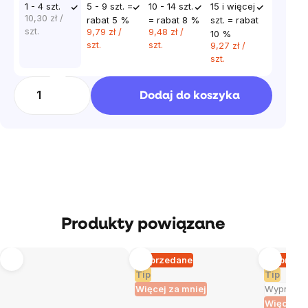
1 - 4 szt.
5 - 9 szt. =
10 - 14 szt.
15 i więcej
10,30 zł
/
rabat 5 %
= rabat 8 %
szt. = rabat
szt.
9,79 zł
/
9,48 zł
/
10 %
szt.
szt.
9,27 zł
/
szt.
Dodaj do koszyka
Produkty powiązane
Wyprzedane
Wyprzed
Tip
Tip
Więcej za mniej
Wyprzed
Więcej za