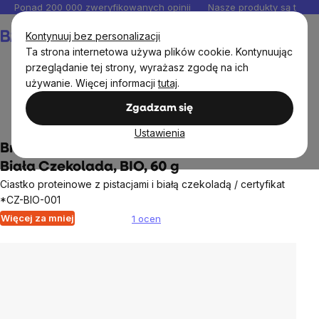
Przejść
Ponad 200 000 zweryfikowanych opinii
Nasze produkty są testo
do
Koszyk
Kontynuuj bez personalizacji
treści
Ta strona internetowa używa plików cookie. Kontynuując
przeglądanie tej strony, wyrażasz zgodę na ich
używanie. Więcej informacji
tutaj
.
Artykuły spożywcze
Słodkie i słone przekąski
Zgadzam się
Proteinowe batony i cookies
Ustawienia
BrainMax Pure® Protein Cookie, Pistacja &
Biała Czekolada, BIO, 60 g
Ciastko proteinowe z pistacjami i białą czekoladą / certyfikat
*CZ-BIO-001
Więcej za mniej
1 ocen
Średnia
ocena
produktu
wynosi
5,0
na
5