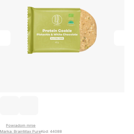
gwiazdek.
Powiadom mnie
Marka:
BrainMax Pure
Kod:
44088