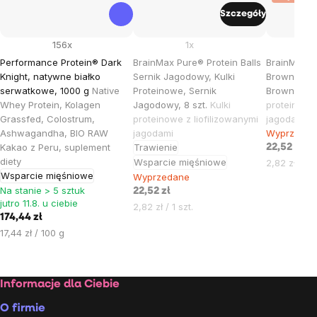
Szczegóły
156x
1x
Performance Protein® Dark
BrainMax Pure® Protein Balls
BrainMax Pu
Knight, natywne białko
Sernik Jagodowy, Kulki
Brownie, Ku
serwatkowe, 1000 g
Native
Proteinowe, Sernik
Brownie, BI
Whey Protein, Kolagen
Jagodowy, 8 szt.
Kulki
proteinowe 
Grassfed, Colostrum,
proteinowe z liofilizowanymi
jagodami
Ashwagandha, BIO RAW
jagodami
Wyprzedan
Kakao z Peru, suplement
Trawienie
22,52 zł
diety
Wsparcie mięśniowe
Cena
2,82 zł / 1 s
Wsparcie mięśniowe
jednostkow
Wyprzedane
Na stanie > 5 sztuk
22,52 zł
jutro 11.8. u ciebie
Cena
2,82 zł / 1 szt.
174,44 zł
jednostkowa:
Cena
17,44 zł / 100 g
jednostkowa:
Stopka
Informacje dla Ciebie
O firmie