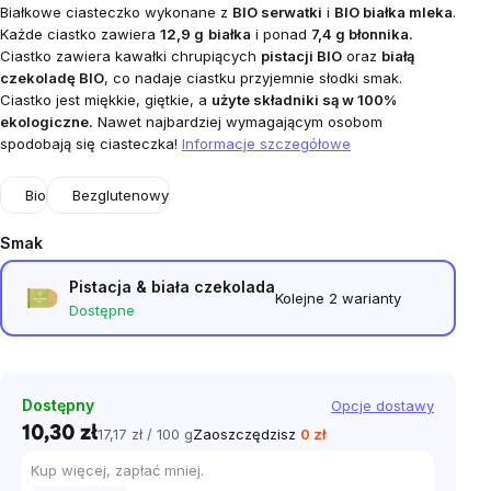
Białkowe ciasteczko wykonane z
BIO serwatki
i
BIO białka mleka
.
Każde ciastko zawiera
12,9 g
białka
i ponad
7,4 g błonnika.
Ciastko zawiera kawałki chrupiących
pistacji BIO
oraz
białą
czekoladę BIO
, co nadaje ciastku przyjemnie słodki smak.
Ciastko jest miękkie, giętkie, a
użyte składniki są w 100%
ekologiczne.
Nawet najbardziej wymagającym osobom
spodobają się ciasteczka!
Informacje szczegółowe
Bio
Bezglutenowy
Smak
Pistacja & biała czekolada
Kolejne 2 warianty
Dostępne
Dostępny
Opcje dostawy
10,30 zł
17,17 zł / 100 g
Zaoszczędzisz
0 zł
Cena
jednostkowa:
Kup więcej, zapłać mniej.