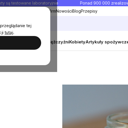
ty są testowane laboratoryjnie
Ponad 900 000 zrealiz
y
Współpraca hurtowa dla firm
Nowości
Blog
Przepisy
przeglądanie tej
cji
tutaj
.
y
Zestawy promocyjne
Mężczyźni
Kobiety
Artykuły spożywcz