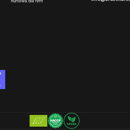
hurtowa dla firm
a
ł