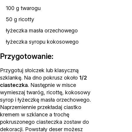
100 g twarogu
50 g ricotty
łyżeczka
masła orzechowego
łyżeczka
syropu kokosowego
Przygotowanie:
Przygotuj słoiczek lub klasyczną
szklankę. Na dno pokrusz około
1/2
ciasteczka
. Następnie w misce
wymieszaj twaróg, ricottę, kokosowy
syrop i łyżeczkę masła orzechowego.
Naprzemiennie przekładaj ciastko
kremem w szklance a trochę
pokruszonego ciasteczka zostaw do
dekoracji. Powstały deser możesz