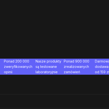
Ponad 200 000
Nasze produkty
Ponad 900 000
Darmow
zweryfikowanych
są testowane
zrealizowanych
dostawa
opinii
laboratoryjnie
zamówień
od
159
z