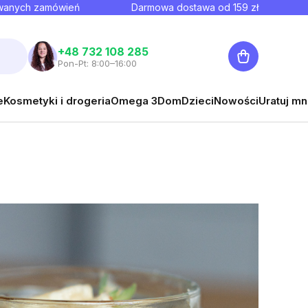
owanych zamówień
Darmowa dostawa od
159
zł
Koszyk
+48 732 108 285
Pon-Pt: 8:00–16:00
e
Kosmetyki i drogeria
Omega 3
Dom
Dzieci
Nowości
Uratuj mn