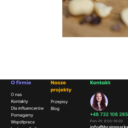
O firmie
Nasze
Kontakt
projekty
O nas
Kontakty
Przepisy
Dla influencerów
Blog
+48 732 108 285
Pomagamy
Pon-Pt: 8:00–16:00
Współpraca
info@brainmarke