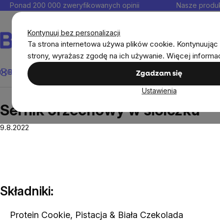
Przejść
Ponad 200 000 zweryfikowanych opinii
Nasze produk
do
Kontakt
treści
Kontynuuj bez personalizacji
Ta strona internetowa używa plików cookie. Kontynuując 
strony, wyrażasz zgodę na ich używanie. Więcej informa
Szukaj
BrainMax®
Odporność
Promocja
Cele
Suplementy diet
Zgadzam się
Ustawienia
Przepisy
Sernik orzechowy w słoiczku
Sernik orzechowy w słoiczku
9.8.2022
Składniki:
Protein Cookie, Pistacja & Biała Czekolada