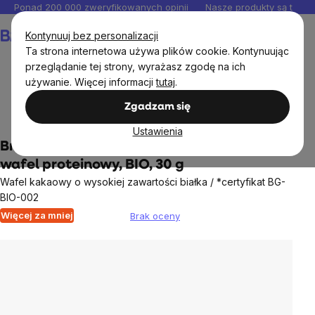
Przejść
Ponad 200 000 zweryfikowanych opinii
Nasze produkty są testo
do
Koszyk
Kontynuuj bez personalizacji
treści
Ta strona internetowa używa plików cookie. Kontynuując
przeglądanie tej strony, wyrażasz zgodę na ich
używanie. Więcej informacji
tutaj
.
Artykuły spożywcze
Słodkie i słone przekąski
Zgadzam się
Proteinowe batony i cookies
Ustawienia
BrainMax Pure® Protein Cocoa Wafer,
wafel proteinowy, BIO, 30 g
Wafel kakaowy o wysokiej zawartości białka / *certyfikat BG-
BIO-002
Więcej za mniej
Brak oceny
Średnia
ocena
produktu
wynosi
0,0
na
5