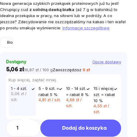
Nowa generacja szybkich przekąsek proteinowych już tu jest!
Chrupiący cud
z solidną dawką białka
(aż 7 g w batoniku) to
idealna przekąska w pracy, na siłowni lub w podróży. A co
jeszcze? Zdecydowanie nie oszczędzaliśmy na kakao i ten wafel
po prostu smakuje wyśmienicie.
Informacje szczegółowe
Bio
Dostępny
Opcje dostawy
5,06 zł
16,87 zł / 100 g
Zaoszczędzisz
0 zł
Cena
jednostkowa:
Kup więcej, zapłać mniej.
1 - 4 szt.
5 - 9 szt. =
10 - 14 szt.
15 i więcej
5,06 zł
/
rabat 5 %
= rabat 8 %
szt. = rabat
szt.
4,81 zł
/ szt.
4,66 zł
/
10 %
szt.
4,55 zł
/
szt.
Dodaj do koszyka