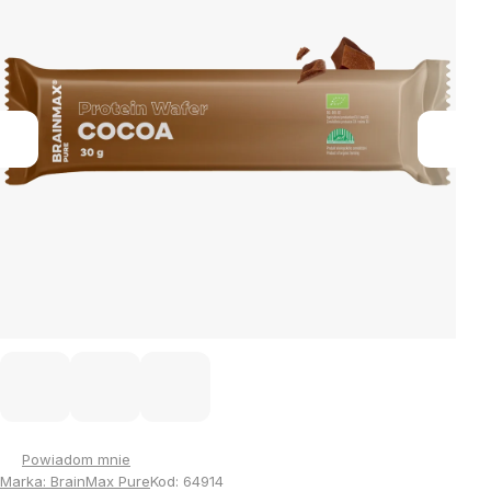
gwiazdek.
Powiadom mnie
Marka:
BrainMax Pure
Kod:
64914