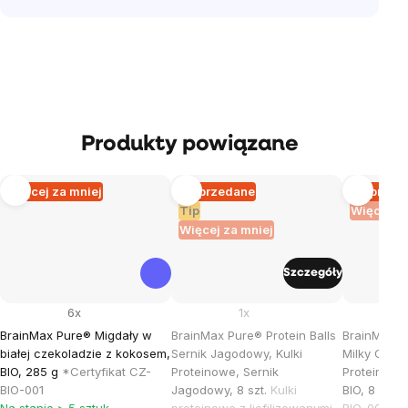
Produkty powiązane
Więcej za mniej
Wyprzedane
Wyprzed
Tip
Więcej za
Więcej za mniej
Szczegóły
6x
1x
BrainMax Pure® Migdały w
BrainMax Pure® Protein Balls
BrainMax Pu
białej czekoladzie z kokosem,
Sernik Jagodowy, Kulki
Milky Caram
BIO, 285 g
*Certyfikat CZ-
Proteinowe, Sernik
Proteinowe
BIO-001
Jagodowy, 8 szt.
Kulki
BIO, 8 szt.
*
Na stanie > 5 sztuk
proteinowe z liofilizowanymi
BIO-001