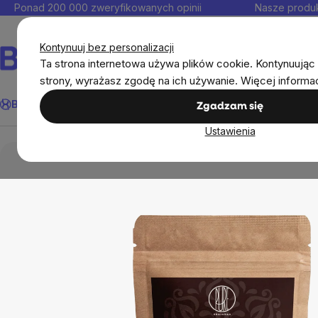
Przejść
Ponad 200 000 zweryfikowanych opinii
Nasze produk
do
Kontakt
treści
Kontynuuj bez personalizacji
Ta strona internetowa używa plików cookie. Kontynuując 
strony, wyrażasz zgodę na ich używanie. Więcej informa
Szukaj
BrainMax®
Odporność
Promocja
Cele
Suplementy diet
Zgadzam się
Ustawienia
Artykuły spożywcze
Słodkie i słone przekąski