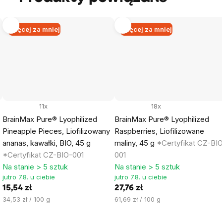
Więcej za mniej
Więcej za mniej
11x
18x
BrainMax Pure® Lyophilized
BrainMax Pure® Lyophilized
Pineapple Pieces, Liofilizowany
Raspberries, Liofilizowane
ananas, kawałki, BIO, 45 g
maliny, 45 g
*Certyfikat CZ-BI
*Certyfikat CZ-BIO-001
001
Na stanie > 5 sztuk
Na stanie > 5 sztuk
jutro 7.8. u ciebie
jutro 7.8. u ciebie
15,54 zł
27,76 zł
Cena
Cena
34,53 zł / 100 g
61,69 zł / 100 g
jednostkowa:
jednostkowa: