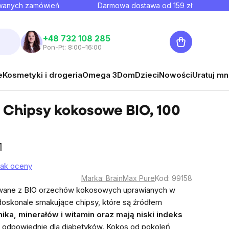
owanych zamówień
Darmowa dostawa od
159
zł
Koszyk
+48 732 108 285
Pon-Pt: 8:00–16:00
e
Kosmetyki i drogeria
Omega 3
Dom
Dzieci
Nowości
Uratuj mn
 Chipsy kokosowe BIO, 100
1
rak oceny
Marka:
BrainMax Pure
Kod:
99158
wane z BIO orzechów kokosowych uprawianych w
doskonale smakujące chipsy, które są źródłem
ika, minerałów i witamin oraz mają niski indeks
ą odpowiednie dla diabetyków.
Kokos od pokoleń