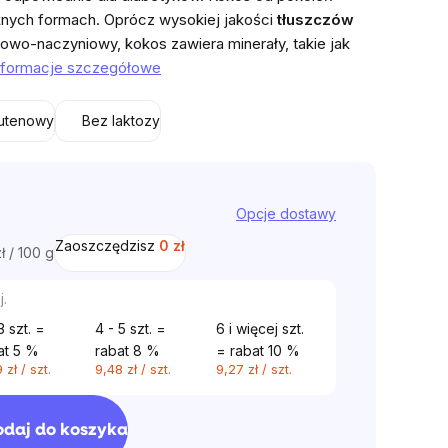
óżnych formach. Oprócz wysokiej jakości
tłuszczów
rcowo-naczyniowy, kokos zawiera minerały, takie jak
nformacje szczegółowe
utenowy
Bez laktozy
Opcje dostawy
Zaoszczędzisz
0 zł
ł / 100 g
tkowa:
j.
3 szt. =
4 - 5 szt. =
6 i więcej szt.
at 5 %
rabat 8 %
= rabat 10 %
 zł
/ szt.
9,48 zł
/ szt.
9,27 zł
/ szt.
odaj do koszyka