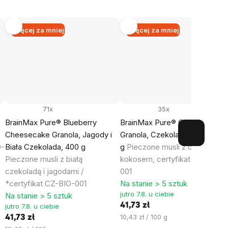
Więcej za mniej
Więcej za mniej
71x
35x
BrainMax Pure® Blueberry
BrainMax Pure® ChocoCoco
Cheesecake Granola, Jagody i
Granola, Czekolada i Kokos, 4
O-
Biała Czekolada, 400 g
g
Pieczone musli z czekoladą i
Pieczone musli z białą
kokosem, certyfikat *CZ-BIO-
czekoladą i jagodami /
001
*certyfikat CZ-BIO-001
Na stanie > 5 sztuk
jutro 7.8. u ciebie
Na stanie > 5 sztuk
41,73 zł
jutro 7.8. u ciebie
Cena
10,43 zł / 100 g
41,73 zł
jednostkowa: