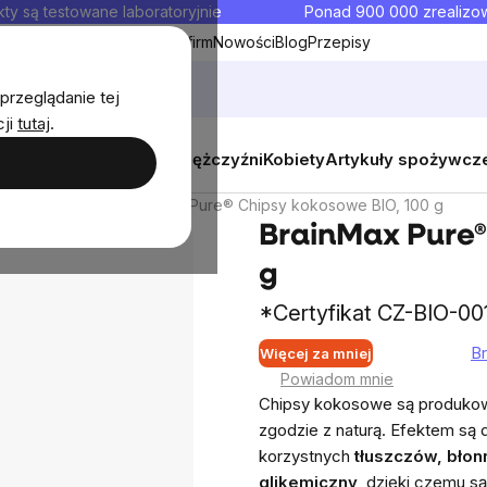
ty są testowane laboratoryjnie
Ponad 900 000 zrealiz
y
Współpraca hurtowa dla firm
Nowości
Blog
Przepisy
przeglądanie tej
cji
tutaj
.
y
Zestawy promocyjne
Mężczyźni
Kobiety
Artykuły spożywcz
Chipsy
BrainMax Pure® Chipsy kokosowe BIO, 100 g
BrainMax Pure®
g
*Certyfikat CZ-BIO-00
B
Więcej za mniej
Średnia
Powiadom mnie
ocena
Chipsy kokosowe są produko
produktu
zgodzie z naturą. Efektem są 
wynosi
korzystnych
tłuszczów, błonn
0,0
glikemiczny
, dzięki czemu s