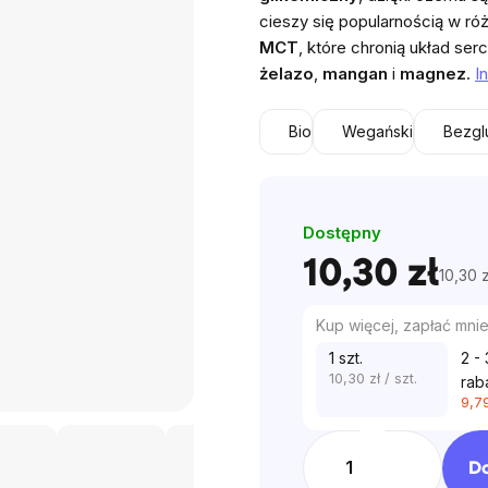
na
cieszy się popularnością w r
5
MCT
, które chronią układ se
gwiazdek.
żelazo
,
mangan
i
magnez
.
I
Bio
Wegański
Bezgl
Dostępny
10,30 zł
10,30 z
Cena
jednos
Kup więcej, zapłać mnie
1 szt.
2 - 
10,30 zł
/ szt.
rab
9,79
D