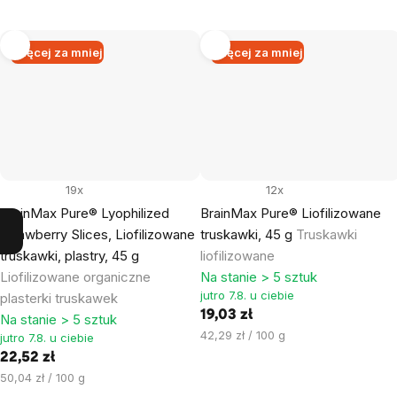
Więcej za mniej
Więcej za mniej
19x
12x
BrainMax Pure® Lyophilized
BrainMax Pure® Liofilizowane
Strawberry Slices, Liofilizowane
truskawki, 45 g
Truskawki
truskawki, plastry, 45 g
liofilizowane
Liofilizowane organiczne
Na stanie > 5 sztuk
jutro 7.8. u ciebie
plasterki truskawek
19,03 zł
Na stanie > 5 sztuk
Cena
42,29 zł / 100 g
jutro 7.8. u ciebie
jednostkowa:
22,52 zł
Cena
50,04 zł / 100 g
jednostkowa: