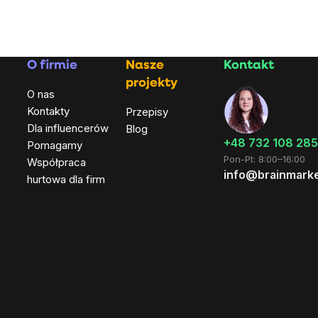
O firmie
Nasze
Kontakt
projekty
O nas
Kontakty
Przepisy
Dla influencerów
Blog
+48 732 108 285
Pomagamy
Pon-Pt: 8:00–16:00
Współpraca
info@brainmarke
hurtowa dla firm