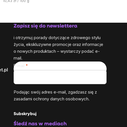
Cena
10,43 zł / 100 g
jednostkowa:
Zapisz się do newslettera
i otrzymuj porady dotyczące zdrowego stylu
życia, ekskluzywne promocje oraz informacje
o nowych produktach – wystarczy podać e-
mail.
E-mail
t.pl
Podając swój adres e-mail, zgadzasz się z
zasadami ochrony danych osobowych
.
Subskrybuj
Śledź nas w mediach