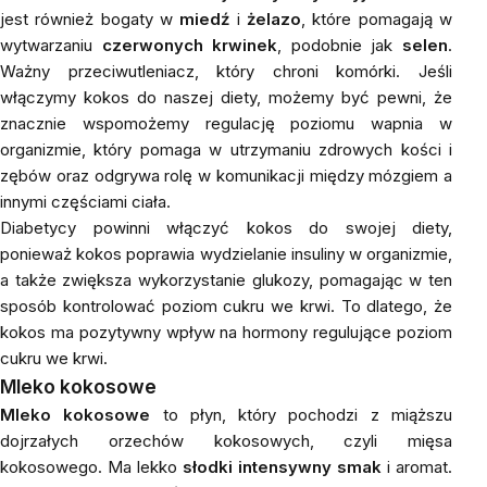
jest również bogaty w
miedź
i
żelazo
, które pomagają w
wytwarzaniu
czerwonych krwinek
, podobnie jak
selen
.
Ważny przeciwutleniacz, który chroni komórki. Jeśli
włączymy kokos do naszej diety, możemy być pewni, że
znacznie wspomożemy regulację poziomu wapnia w
organizmie, który pomaga w utrzymaniu zdrowych kości i
zębów oraz odgrywa rolę w komunikacji między mózgiem a
innymi częściami ciała.
Diabetycy powinni włączyć kokos do swojej diety,
ponieważ kokos poprawia wydzielanie insuliny w organizmie,
a także zwiększa wykorzystanie glukozy, pomagając w ten
sposób kontrolować poziom cukru we krwi. To dlatego, że
kokos ma pozytywny wpływ na hormony regulujące poziom
cukru we krwi.
Mleko kokosowe
Mleko kokosowe
to płyn, który pochodzi z miąższu
dojrzałych orzechów kokosowych, czyli mięsa
kokosowego. Ma lekko
słodki intensywny smak
i aromat.