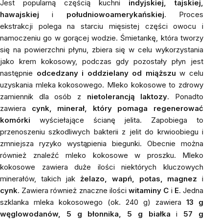
Jest popularną częścią kuchni
indyjskiej, tajskiej,
hawajskiej
i
południowoamerykańskiej
. Proces
ekstrakcji polega na starciu mięsistej części owocu i
namoczeniu go w gorącej wodzie. Śmietankę, która tworzy
się na powierzchni płynu, zbiera się w celu wykorzystania
jako krem ​​kokosowy, podczas gdy pozostały płyn jest
następnie
odcedzany i oddzielany od miąższu
w celu
uzyskania mleka kokosowego. Mleko kokosowe to zdrowy
zamiennik dla osób z
nietolerancją laktozy
. Ponadto
zawiera
cynk, minerał, który pomaga regenerować
komórki
wyściełające ścianę jelita. Zapobiega to
przenoszeniu szkodliwych bakterii z jelit do krwioobiegu i
zmniejsza ryzyko wystąpienia biegunki. Obecnie można
również znaleźć mleko kokosowe w proszku. Mleko
kokosowe zawiera duże ilości niektórych kluczowych
minerałów, takich jak
żelazo,
wapń, potas, magnez
i
cynk
. Zawiera również znaczne ilości
witaminy C
i
E
. Jedna
szklanka mleka kokosowego (ok. 240 g) zawiera
13 g
węglowodanów, 5 g błonnika, 5 g białka
i
57 g