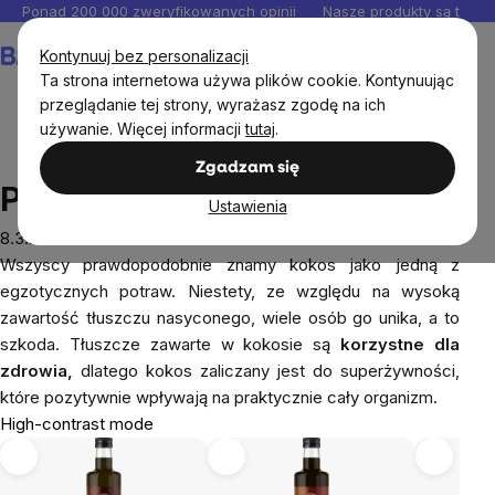
Przejść
Ponad 200 000 zweryfikowanych opinii
Nasze produkty są testo
do
Koszyk
Kontynuuj bez personalizacji
treści
Ta strona internetowa używa plików cookie. Kontynuując
przeglądanie tej strony, wyrażasz zgodę na ich
używanie. Więcej informacji
tutaj
.
Blog
Pod skorupką kokosa
Zgadzam się
Pod skorupką kokosa
Ustawienia
8.3.2023
Wszyscy prawdopodobnie znamy kokos jako jedną z
egzotycznych potraw. Niestety, ze względu na wysoką
zawartość tłuszczu nasyconego, wiele osób go unika, a to
szkoda. Tłuszcze zawarte w kokosie są
korzystne dla
zdrowia,
dlatego kokos zaliczany jest do superżywności,
które pozytywnie wpływają na praktycznie cały organizm.
High-contrast mode