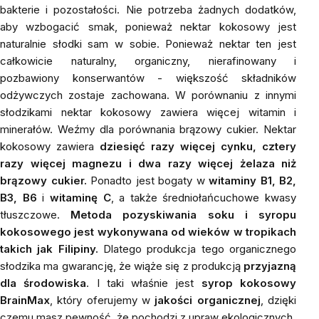
bakterie i pozostałości. Nie potrzeba żadnych dodatków,
aby wzbogacić smak, ponieważ nektar kokosowy jest
naturalnie słodki sam w sobie. Ponieważ nektar ten jest
całkowicie naturalny, organiczny, nierafinowany i
pozbawiony konserwantów - większość składników
odżywczych zostaje zachowana. W porównaniu z innymi
słodzikami nektar kokosowy zawiera więcej witamin i
minerałów. Weźmy dla porównania brązowy cukier. Nektar
kokosowy zawiera
dziesięć razy więcej cynku, cztery
razy więcej magnezu i dwa razy więcej żelaza niż
brązowy cukier.
Ponadto jest bogaty w
witaminy B1, B2,
B3, B6
i
witaminę C
, a także średniołańcuchowe kwasy
tłuszczowe.
Metoda pozyskiwania soku i syropu
kokosowego jest wykonywana od wieków w tropikach
takich jak Filipiny.
Dlatego produkcja tego organicznego
słodzika ma gwarancję, że wiąże się z produkcją
przyjazną
dla środowiska
. I taki właśnie jest
syrop kokosowy
BrainMax
, który oferujemy w
jakości organicznej
, dzięki
czemu masz pewność, że pochodzi z upraw ekologicznych.