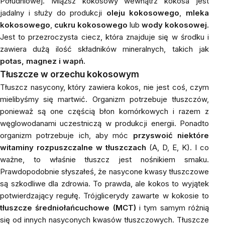
Południowej. Miąższ kokosowy wewnątrz kokosa jest
jadalny i służy do produkcji
oleju kokosowego
,
mleka
kokosowego
,
cukru kokosowego
lub
wody kokosowej.
Jest to przezroczysta ciecz, która znajduje się w środku i
zawiera dużą ilość składników mineralnych, takich jak
potas, magnez i wapń.
Tłuszcze w orzechu kokosowym
Tłuszcz nasycony, który zawiera kokos, nie jest coś, czym
mielibyśmy się martwić. Organizm potrzebuje tłuszczów,
ponieważ są one częścią błon komórkowych i razem z
węglowodanami uczestniczą w produkcji energii. Ponadto
organizm potrzebuje ich, aby móc
przyswoić niektóre
witaminy rozpuszczalne w tłuszczach
(A, D, E, K). I co
ważne, to właśnie tłuszcz jest nośnikiem smaku.
Prawdopodobnie słyszałeś, że nasycone kwasy tłuszczowe
są szkodliwe dla zdrowia. To prawda, ale kokos to wyjątek
potwierdzający regułę. Trójglicerydy zawarte w kokosie to
tłuszcze średniołańcuchowe
(MCT)
i tym samym różnią
się od innych nasyconych kwasów tłuszczowych. Tłuszcze