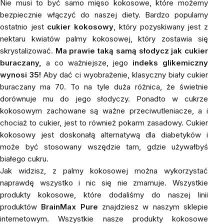
Nie musi to być samo mięso kokosowe, które możemy
bezpiecznie włączyć do naszej diety. Bardzo popularny
ostatnio jest
cukier kokosowy
, który pozyskiwany jest z
nektaru kwiatów palmy kokosowej, który zostawia się
skrystalizować.
Ma prawie taką samą słodycz jak cukier
buraczany,
a co ważniejsze, jego
indeks glikemiczny
wynosi 35!
Aby dać ci wyobrażenie, klasyczny biały cukier
buraczany ma 70. To na tyle duża różnica, że świetnie
dorównuje mu do jego słodyczy. Ponadto w cukrze
kokosowym zachowane są ważne przeciwutleniacze, a i
chociaż to cukier, jest to również pokarm zasadowy. Cukier
kokosowy jest doskonałą alternatywą dla diabetyków i
może być stosowany wszędzie tam, gdzie używałbyś
białego cukru.
Jak widzisz, z palmy kokosowej można wykorzystać
naprawdę wszystko i nic się nie zmarnuje. Wszystkie
produkty kokosowe, które dodaliśmy do naszej linii
produktów
BrainMax Pure
znajdziesz w naszym sklepie
internetowym. Wszystkie nasze produkty kokosowe