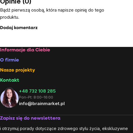
Opinie (0)
Bądź pierwszą osobą, która napisze opinię do tego
produktu.
Dodaj komentarz
Stopka
Informacje dla Ciebie
O firmie
Nasze projekty
Kontakt
+48 732 108 285
Pon-Pt: 8:00–16:00
info@brainmarket.pl
Zapisz się do newslettera
i otrzymuj porady dotyczące zdrowego stylu życia, ekskluzywne