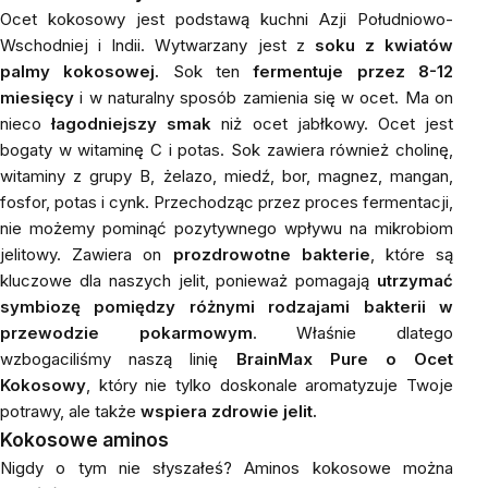
Ocet kokosowy jest podstawą kuchni Azji Południowo-
Wschodniej i Indii. Wytwarzany jest z
soku z kwiatów
palmy kokosowej.
Sok ten
fermentuje przez 8-12
miesięcy
i w naturalny sposób zamienia się w ocet. Ma on
nieco
łagodniejszy smak
niż ocet jabłkowy. Ocet jest
bogaty w witaminę C i potas. Sok zawiera również cholinę,
witaminy z grupy B, żelazo, miedź, bor, magnez, mangan,
fosfor, potas i cynk. Przechodząc przez proces fermentacji,
nie możemy pominąć pozytywnego wpływu na mikrobiom
jelitowy. Zawiera on
prozdrowotne bakterie
, które są
kluczowe dla naszych jelit, ponieważ pomagają
utrzymać
symbiozę pomiędzy różnymi rodzajami bakterii w
przewodzie pokarmowym
. Właśnie dlatego
wzbogaciliśmy naszą linię
BrainMax Pure o Ocet
Kokosowy
, który nie tylko doskonale aromatyzuje Twoje
potrawy, ale także
wspiera zdrowie jelit.
Kokosowe aminos
Nigdy o tym nie słyszałeś? Aminos kokosowe można