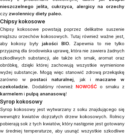
nieszczelnego jelita, cukrzyca, alergicy na orzechy
czy
zwolennicy diety paleo.
Chipsy kokosowe
Chipsy kokosowe powstają poprzez delikatne suszenie
miąższu orzechów kokosowych. Tutaj również ważne jest,
aby kokosy były
jakości BIO
. Zapewnia to nie tylko
przyjazną dla środowiska uprawę, która nie zawiera żadnych
szkodliwych substancji, ale także ich smak, aromat oraz
obróbkę, dzięki której zachowują wszystkie wymienione
wyżej substancje. Mogą więc stanowić zdrową przekąskę
zarówno w
postaci naturalnej
, jak i
maczane w
czekoladzie
. Dodaliśmy również
NOWOŚĆ
o smaku z
karmelem
i
pulpą ananasową
!
Syrop kokosowy
Syrop kokosowy jest wytwarzany z soku znajdującego się
wewnątrz kwiatów dojrzałych drzew kokosowych. Rolnicy
pobierają sok z tych kwiatów, który następnie jest gotowany
w średniej temperaturze, aby usunąć wszystkie szkodliwe