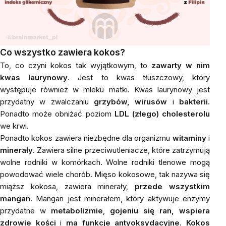
Co wszystko zawiera kokos?
To, co czyni kokos tak wyjątkowym, to
zawarty w nim
kwas laurynowy
. Jest to kwas tłuszczowy, który
występuje również w mleku matki. Kwas laurynowy jest
przydatny w zwalczaniu
grzybów, wirusów
i
bakterii.
Ponadto może obniżać poziom
LDL (złego) cholesterolu
we krwi.
Ponadto kokos zawiera niezbędne dla organizmu
witaminy
i
minerały
. Zawiera silne przeciwutleniacze, które zatrzymują
wolne rodniki w komórkach. Wolne rodniki tlenowe mogą
powodować wiele chorób. Mięso kokosowe, tak nazywa się
miąższ kokosa, zawiera minerały,
przede wszystkim
mangan
. Mangan jest minerałem, który aktywuje enzymy
przydatne w
metabolizmie
,
gojeniu się ran, wspiera
zdrowie kości
i
ma funkcje antyoksydacyjne
.
Kokos