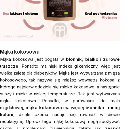
Mąka kokosowa
Mąka kokosowa jest bogata w
błonnik, białko
i
zdrowe
tłuszcze.
Ponadto ma niski indeks glikemiczny, więc jest
wielką zaletą dla diabetyków. Mąka jest wytwarzana z mięsa
kokosowego, tak nazywa się miąższ wewnątrz kokosa, z
którego najpierw oddziela się mleko kokosowe, a następnie
suszy i miele w niskiej temperaturze. Tak jest wytwarzana
mąka kokosowa. Ponadto, w porównaniu do mąki
migdałowej,
mąka kokosowa
ma więcej
błonnika
i
mniej
kalorii
, dzięki czemu nadaje się również w diecie
redukcyjnej. Oprócz tego mąkę kokosową mogą spożywać
osoby z problemami trawiennymi, takimi jak
zespół