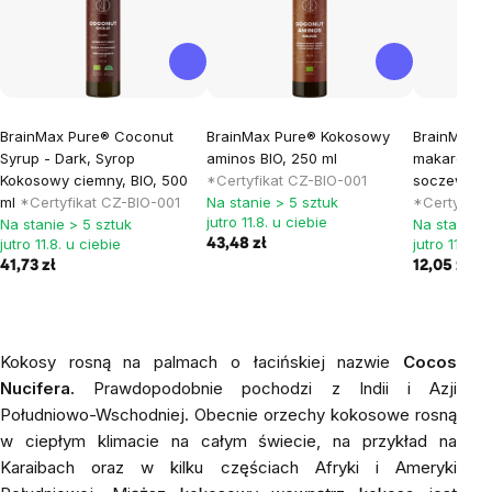
BrainMax Pure® Coconut
BrainMax Pure® Kokosowy
BrainMax P
Syrup - Dark, Syrop
aminos BIO, 250 ml
makaron z 
Kokosowy ciemny, BIO, 500
*Certyfikat CZ-BIO-001
soczewicy, 
ml
*Certyfikat CZ-BIO-001
Na stanie > 5 sztuk
*Certyfika
jutro 11.8. u ciebie
Na stanie > 5 sztuk
Na stanie >
jutro 11.8. u ciebie
jutro 11.8. u
43,48 zł
41,73 zł
12,05 zł
Kokosy rosną na palmach o łacińskiej nazwie
Cocos
Nucifera.
Prawdopodobnie pochodzi z Indii i Azji
Południowo-Wschodniej. Obecnie orzechy kokosowe rosną
w ciepłym klimacie na całym świecie, na przykład na
Karaibach oraz w kilku częściach Afryki i Ameryki