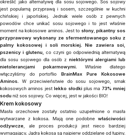
określić jako alternatywę dla sosu sojowego. Sos sojowy
jest popularną przyprawą i sosem, szczególnie w kuchni
chińskiej i japońskiej. Jednak wiele osób z pewnych
powodów chce unikać sosu sojowego i to jest właśnie
moment na kokosowe aminos. Jest to
słony
,
pikantny sos
przyprawowy wykonany ze sfermentowanego soku z
palmy kokosowej i soli morskiej.
Nie zawiera soi,
pszenicy i glutenu,
co czyni go odpowiednią alternatywą
dla sosu sojowego dla osób z
niektórymi alergiami lub
nietolerancjami pokarmowymi.
Właśnie dlatego
włączyliśmy do portoflio
BrainMax Pure Kokosowe
Aminos
. W przeciwieństwie do sosu sojowego, smak
kokosowych aminos jest
lekko słodki
plus ma
73% mniej
sodu
niż sos sojowy. Co więcej, jest w jakości BIO!
Krem kokosowy
Masła orzechowe zostały ostatnio uzupełnione o masła
wytwarzane z kokosa. Mają one podobne
właściwości
odżywcze
, ale proces produkcji jest nieco bardziej
wymagający. Jądra kokosa są najpierw oddzielane od łupiny,