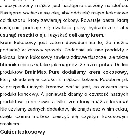
a oczyszczony miąższ jest następnie suszony na słońcu.
Następnie wytłacza się olej, aby oddzielić mięso kokosowe
od tłuszczu, który zawierają kokosy. Powstaje pasta, którą
następnie poddaje się działaniu prasy hydraulicznej, aby
usunąć resztki oleju
i uzyskać
delikatny krem.
Krem kokosowy jest zatem dowodem na to, że można
podjadać w zdrowy sposób. Podobnie jak inne produkty z
kokosa, krem kokosowy zawiera zdrowe tłuszcze, ale także
błonnik
i minerały takie jak
magnez
,
żelazo
i
potas
. Do linii
produktów
BrainMax Pure
dodaliśmy
krem kokosowy,
który składa się w całości z miąższu kokosa. Podobnie jak
w przypadku innych kremów, ważne jest, co zawiera cały
produkt końcowy. A ponieważ dbamy o czystość naszych
produktów, krem zawiera tylko
zmielony miąższ kokosa
!
Nie użyliśmy żadnych dodatków, nie znajdziesz w nim cukru,
dzięki czemu możesz cieszyć się czystym kokosowym
smakiem.
Cukier kokosowy