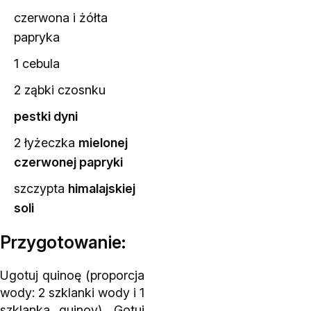
czerwona i żółta
papryka
1 cebula
2 ząbki czosnku
pestki dyni
2 łyżeczka
mielonej
czerwonej papryki
szczypta
himalajskiej
soli
Przygotowanie:
Ugotuj quinoę (proporcja
wody: 2 szklanki wody i 1
szklanka quinoy). Gotuj