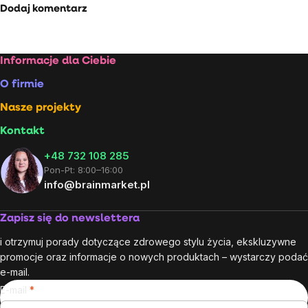
Dodaj komentarz
Stopka
Informacje dla Ciebie
O firmie
Nasze projekty
Kontakt
+48 732 108 285
Pon-Pt: 8:00–16:00
info@brainmarket.pl
Zapisz się do newslettera
i otrzymuj porady dotyczące zdrowego stylu życia, ekskluzywne
promocje oraz informacje o nowych produktach – wystarczy podać
e-mail.
E-mail