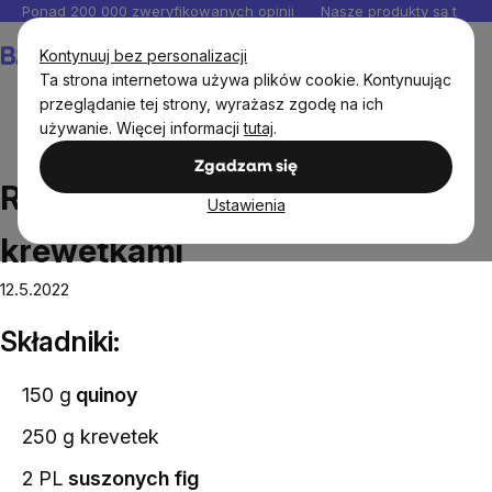
Przejść
Ponad 200 000 zweryfikowanych opinii
Nasze produkty są testo
do
Koszyk
Kontynuuj bez personalizacji
treści
Ta strona internetowa używa plików cookie. Kontynuując
przeglądanie tej strony, wyrażasz zgodę na ich
używanie. Więcej informacji
tutaj
.
Przepisy
Risotto z komosy ryżowej z krewetkami
Zgadzam się
Risotto z komosy ryżowej z
Ustawienia
krewetkami
12.5.2022
Składniki:
150 g
quinoy
250 g krevetek
2 PL
suszonych fig