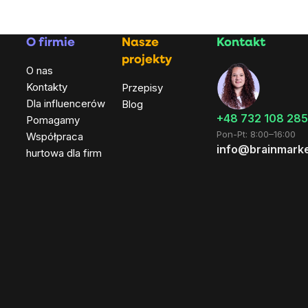
O firmie
Nasze
Kontakt
projekty
O nas
Kontakty
Przepisy
Dla influencerów
Blog
+48 732 108 285
Pomagamy
Pon-Pt: 8:00–16:00
Współpraca
info@brainmarke
hurtowa dla firm