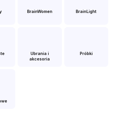
y
BrainWomen
BrainLight
ste
Ubrania i
Próbki
akcesoria
owe