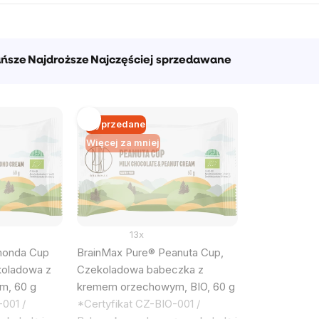
ańsze
Najdroższe
Najczęściej sprzedawane
Wyprzedane
Więcej za mniej
13x
monda Cup
BrainMax Pure® Peanuta Cup,
koladowa z
Czekoladowa babeczka z
m, 60 g
kremem orzechowym, BIO, 60 g
001 /
*Certyfikat CZ-BIO-001 /