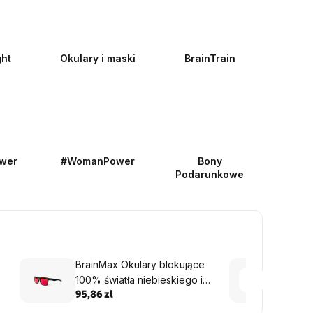
ght
Okulary i maski
BrainTrain
wer
#WomanPower
Bony
Podarunkowe
BrainMax Okulary blokujące
Brain
100% światła niebieskiego i
ml
zielonego, Basic
95,86 zł
22,52 