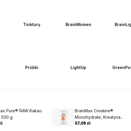
Tinktury
BrainWomen
BrainLi
Próbki
LightUp
GreenPo
Max Pure® RAW Kakao
BrainMax Creatine®
O 500 g
Monohydrate, Kreatyna
monohydrat, 500 g
zł
57,08 zł