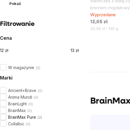
Babeczka z białą cz
Pokaż
kremem migdałow
Wyprzedane
12,05 zł
Filtrowanie
Cena
20,08 zł / 100 g
jednostkowa:
Cena
12
zł
13
zł
Kontrolki
listy
W magazynie
0
Marki
Ancient+Brave
0
Anima Mundi
0
BrainMax®
BrainLight
0
BrainMax
0
BrainMax Pure
2
Collalloc
0