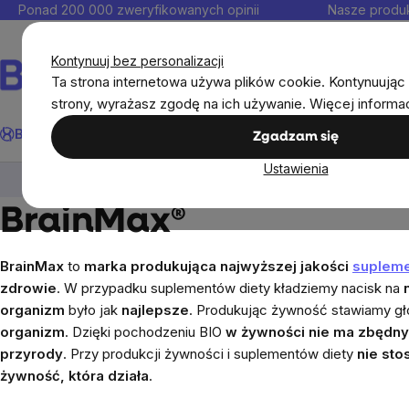
Przejść
Ponad 200 000 zweryfikowanych opinii
Nasze produk
do
Kontakt
treści
Kontynuuj bez personalizacji
Ta strona internetowa używa plików cookie. Kontynuując 
strony, wyrażasz zgodę na ich używanie. Więcej informa
Szukaj
BrainMax®
Odporność
Promocja
Cele
Suplementy diet
Zgadzam się
Ustawienia
BrainMax®
BrainMax®
BrainMax
to
marka produkująca najwyższej jakości
supleme
zdrowie
. W przypadku suplementów diety kładziemy nacisk na
organizm
było jak
najlepsze
. Produkując żywność stawiamy g
organizm
. Dzięki pochodzeniu BIO
w żywności nie ma zbędny
przyrody
. Przy produkcji żywności i suplementów diety
nie sto
żywność, która działa
.