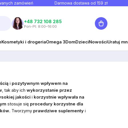
owanych zamówień
Darmowa dostawa od
159
zł
Koszyk
+48 732 108 285
Pon-Pt: 8:00–16:00
e
Kosmetyki i drogeria
Omega 3
Dom
Dzieci
Nowości
Uratuj mn
ścią
i
pozytywnym wpływem na
w
, tak aby ich
wykorzystanie przez
sokiej jakości
i
korzystnie wpływała na
nym
stosuje się
procedury korzystne dla
tków
. Tworzymy
prawdziwe suplementy
i