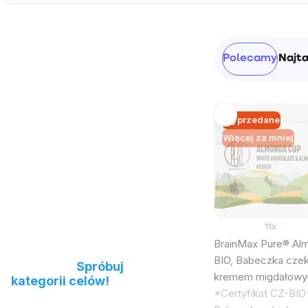
Pasek
Sortowanie
Polecamy
Najt
boczny
produktów
Wyprzedane
Lista
Więcej za mniej
produktów
11x
BrainMax Pure® Al
Nie możesz znaleźć
BIO, Babeczka cze
produktu?
Spróbuj
kremem migdałowy
kategorii celów!
*Certyfikat CZ-BIO-