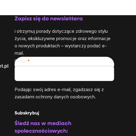
Zapisz się do newslettera
i otrzymuj porady dotyczące zdrowego stylu
życia, ekskluzywne promocje oraz informacje
o nowych produktach – wystarczy podać e-
mail.
E-mail
t.pl
Podając swój adres e-mail, zgadzasz się z
zasadami ochrony danych osobowych
.
Subskrybuj
Śledź nas w mediach
społecznościowych: