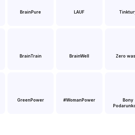
BrainPure
LAUF
Tinktur
BrainTrain
BrainWell
Zero wa
GreenPower
#WomanPower
Bony
Podarunk