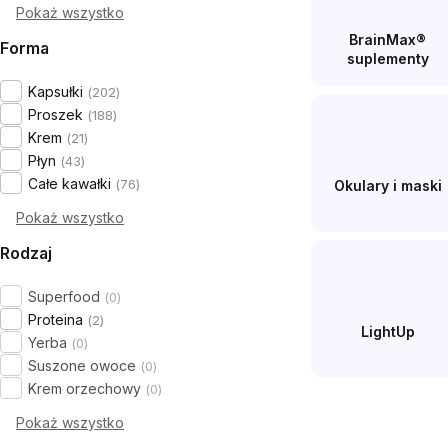
Pokaż wszystko
BrainMax®
Forma
suplementy
Kapsułki
202
Proszek
188
Krem
21
Płyn
43
Całe kawałki
76
Okulary i maski
Pokaż wszystko
Rodzaj
Superfood
0
Proteina
2
LightUp
Yerba
0
Suszone owoce
0
Krem orzechowy
0
Pokaż wszystko