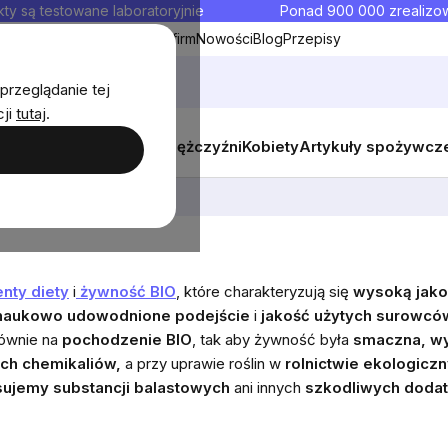
ty są testowane laboratoryjnie
Ponad 900 000 zrealiz
y
Współpraca hurtowa dla firm
Nowości
Blog
Przepisy
przeglądanie tej
cji
tutaj
.
y
Zestawy promocyjne
Mężczyźni
Kobiety
Artykuły spożywcz
nty diety
i
żywność BIO
, które charakteryzują się
wysoką jako
naukowo udowodnione podejście
i
jakość użytych surowcó
łównie na
pochodzenie BIO
, tak aby żywność była
smaczna, wy
ch chemikaliów,
a przy uprawie roślin w
rolnictwie ekologicz
sujemy substancji balastowych
ani innych
szkodliwych doda