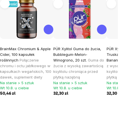
Nowość
BrainMax Chromium & Apple
PÜR Xylitol Guma do żucia,
PÜR Xylitol
Cider, 100 kapsułek
Bubblegum-Melon-
Truskawka
roślinnych
Połączenie
Winogrono, 20 szt.
Guma do
Banan, 20 
chromu i octu jabłkowego w
żucia z wysoką zawartością
z wysoką z
kapsułkach wegańskich, 100
ksylitolu chroniąca przed
ksylitolu c
dawek, suplement diety
płytką nazębną
płytką naz
Na stanie > 5 sztuk
Na stanie > 5 sztuk
Na stanie >
Wt 10.8. u ciebie
Wt 10.8. u ciebie
Wt 10.8. u c
50,46 zł
32,30 zł
32,30 zł