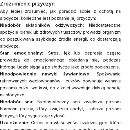
Zrozumienie przyczyn
Aby lepiej zrozumieć, jak poradzić sobie z ochotą na
słodycze, konieczne jest poznanie jej przyczyn:
Niedobór składników odżywczych
: Niedostateczne
spożycie białek lub zdrowych tłuszczów prowadzi organizm
do poszukiwania szybkiego źródła energii, co dostarczają
słodycze.
Stan emocjonalny
: Stres, lęk lub depresja często
prowadzą do emocjonalnego objadania się, podczas
którego ludzie sięgają po słodycze jako źródło pocieszenia.
Nieodpowiednie nawyki żywieniowe
: Spożywanie
rafinowanych węglowodanów i cukrów powoduje wahania
poziomu cukru we krwi, co z kolei wywołuje dalszą ochotę
na słodycze.
Niedobór snu
: Niedostateczny sen zwiększa poziom
hormonu greliny, który zwiększa apetyt, i obniża poziom
leptyny
, który sygnalizuje sytość.
Uzależnienie:
Cukier ma właściwości uzależniające, które
mogą wywoływać powtarzającą się ochotę na słodycze.