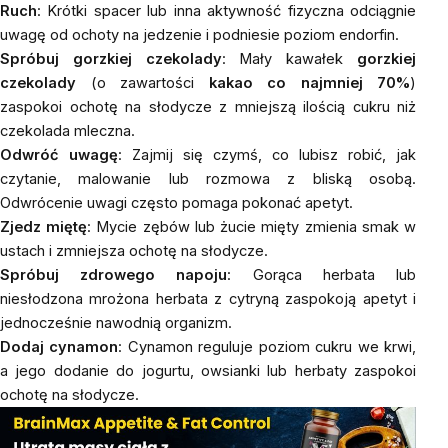
Ruch
: Krótki spacer lub inna aktywność fizyczna odciągnie
uwagę od ochoty na jedzenie i podniesie poziom endorfin.
Spróbuj gorzkiej czekolady
: Mały kawałek
gorzkiej
czekolady
(o zawartości
kakao
co najmniej 70%
)
zaspokoi ochotę na słodycze z mniejszą ilością cukru niż
czekolada mleczna.
Odwróć uwagę
: Zajmij się czymś, co lubisz robić, jak
czytanie, malowanie lub rozmowa z bliską osobą.
Odwrócenie uwagi często pomaga pokonać apetyt.
Zjedz miętę
: Mycie zębów lub żucie mięty zmienia smak w
ustach i zmniejsza ochotę na słodycze.
Spróbuj zdrowego napoju
: Gorąca
herbata
lub
niesłodzona mrożona herbata z
cytryną
zaspokoją apetyt i
jednocześnie nawodnią organizm.
Dodaj cynamon
:
Cynamon
reguluje poziom cukru we krwi,
a jego dodanie do jogurtu, owsianki lub herbaty zaspokoi
ochotę na słodycze.