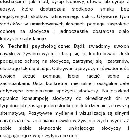
słodzikami
, jak
miód
,
syrop klonowy
,
stewia
lub syrop z
agawy, które dostarczają słodkiego smaku bez
negatywnych skutków rafinowanego cukru. Używanie tych
słodzików w umiarkowanych ilościach pomaga zaspokoić
ochotę na słodycze i jednocześnie dostarcza ciało
korzystne substancje.
9. Techniki psychologiczne:
Bądź świadomy swoich
nawyków żywieniowych i staraj się je kontrolować. Jeśli
poczujesz ochotę na słodycze, zatrzymaj się i zastanów,
dlaczego tak się dzieje. Odkrywanie przyczyn i świadomość
swoich uczuć pomaga lepiej radzić sobie z
zachciankami. Ustal konkretne, mierzalne i osiągalne cele
dotyczące zmniejszenia spożycia słodyczy. Na przykład
ogranicz konsumpcję słodyczy do określonych dni w
tygodniu lub zastąp jeden słodki posiłek dziennie zdrowszą
alternatywą. Pozytywne myślenie i wizualizacja są silnymi
narzędziami w zmienianiu nawyków żywieniowych: wyobraź
sobie siebie skutecznie unikającego słodyczy i
osiągającego swoje wytyczone cele.