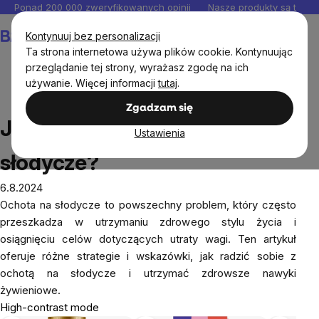
Przejść
Ponad 200 000 zweryfikowanych opinii
Nasze produkty są testo
do
Koszyk
Kontynuuj bez personalizacji
treści
Ta strona internetowa używa plików cookie. Kontynuując
przeglądanie tej strony, wyrażasz zgodę na ich
używanie. Więcej informacji
tutaj
.
Blog
Jak powstrzymać chęć na słodycze?
Zgadzam się
Jak powstrzymać chęć na
Ustawienia
słodycze?
6.8.2024
Ochota na słodycze to powszechny problem, który często
przeszkadza w utrzymaniu zdrowego stylu życia i
osiągnięciu celów dotyczących utraty wagi. Ten artykuł
oferuje różne strategie i wskazówki, jak radzić sobie z
ochotą na słodycze i utrzymać zdrowsze nawyki
żywieniowe.
High-contrast mode