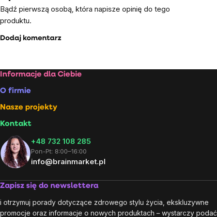
Bądź pierwszą osobą, która napisze opinię do tego
produktu.
Dodaj komentarz
Stopka
Informacje dla Ciebie
O firmie
Nasze projekty
Kontakt
+48 732 108 285
Pon-Pt: 8:00–16:00
info@brainmarket.pl
Zapisz się do newslettera
i otrzymuj porady dotyczące zdrowego stylu życia, ekskluzywne
promocje oraz informacje o nowych produktach – wystarczy podać