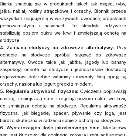
Białka znajdują się w produktach takich jak mięso,
ryby
,
jajka, nabiał,
rośliny strączkowe
i
orzechy
. Błonnik przede
wszystkim znajduje się w warzywach, owocach, produktach
pełnoziarnistych i
nasionach
. Te składniki odżywcze
stabilizują poziom cukru we krwi i zmniejszają ochotę na
słodycze.
4. Zamiana słodyczy na zdrowsze alternatywy:
Przy
ochocie na słodycze spróbuj sięgnąć po zdrowsze
alternatywy. Owoce takie jak
jabłka
, jagody lub
banany
zaspokoją ochotę na słodycze i jednocześnie dostarczą
organizmowi potrzebne
witaminy
i
minerały
. Inną opcją są
orzechy
,
nasiona
lub jogurt grecki z
miodem
.
5. Regularna aktywność fizyczna:
Ćwiczenia poprawiają
nastrój, zmniejszają stres i regulują poziom cukru we krwi,
co zmniejsza ochotę na słodycze. Regularna aktywność
fizyczna, jak bieganie, spacer, pływanie czy joga, jest
bardzo skuteczna w radzeniu sobie z ochotą na słodycze.
6. Wystarczająca ilość jakościowego snu:
Jakościowy
sen jest kluczowy dla ogólnego zdrowia i regulacji apetytu.