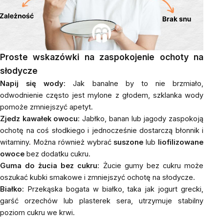
Proste wskazówki na zaspokojenie ochoty na
słodycze
Napij się wody
: Jak banalne by to nie brzmiało,
odwodnienie często jest mylone z głodem, szklanka wody
pomoże zmniejszyć apetyt.
Zjedz kawałek owocu
: Jabłko, banan lub jagody zaspokoją
ochotę na coś słodkiego i jednocześnie dostarczą błonnik i
witaminy. Można również wybrać
suszone
lub
liofilizowane
owoce
bez dodatku cukru.
Guma do żucia bez cukru
: Żucie gumy bez cukru może
oszukać kubki smakowe i zmniejszyć ochotę na słodycze.
Białko
: Przekąska bogata w białko, taka jak jogurt grecki,
garść
orzechów
lub plasterek sera, utrzymuje stabilny
poziom cukru we krwi.