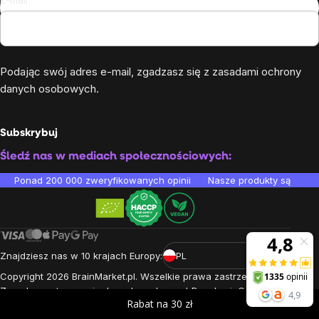
Podając swój adres e-mail, zgadzasz się z
zasadami ochrony
danych osobowych
.
Subskrybuj
Śledź nas w mediach społecznościowych:
Ponad 200 000 zweryfikowanych opinii
Nasze produkty są testo
Znajdziesz nas w 10 krajach Europy:
PL
Copyright
2026
BrainMarket.pl. Wszelkie prawa zastrzeżone.
Zasady przetwarzania danych osobowych
Regulamin
Cookies
Rabat na 30 zł
Stworzone przez Shoptet Premium