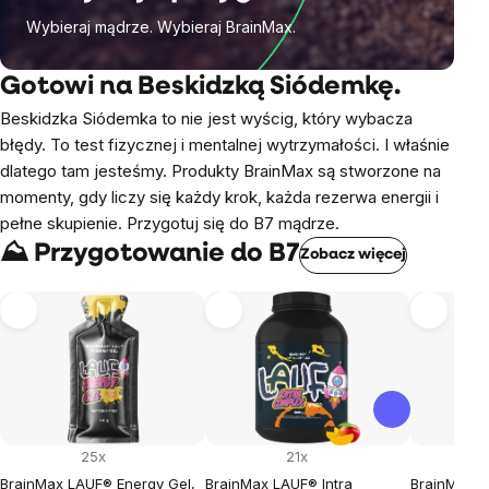
Wybieraj mądrze. Wybieraj BrainMax.
Gotowi na Beskidzką Siódemkę.
Beskidzka Siódemka to nie jest wyścig, który wybacza
błędy. To test fizycznej i mentalnej wytrzymałości. I właśnie
dlatego tam jesteśmy. Produkty BrainMax są stworzone na
momenty, gdy liczy się każdy krok, każda rezerwa energii i
pełne skupienie. Przygotuj się do B7 mądrze.
⛰️ Przygotowanie do B7
Zobacz więcej
25x
21x
BrainMax LAUF® Energy Gel,
BrainMax LAUF® Intra
BrainMax L