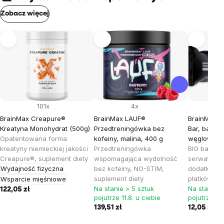
Zobacz więcej
101x
4x
BrainMax Creapure®
BrainMax LAUF®
BrainMax L
Kreatyna Monohydrat (500g)
Przedtreningówka bez
Bar, baton
Opatentowana forma
kofeiny, malina, 400 g
węglowodan
kreatyny niemieckiej jakości
Przedtreningówka
BIO baton p
Creapure®, suplement diety
wspomagająca wydolność
serwatkowy
Wydajność fizyczna
bez kofeiny, NO-STIM,
dodatkiem
suplement diety
płatków ow
Wsparcie mięśniowe
Na stanie > 5 sztuk
Na stanie >
122,05 zł
pojutrze 11.8. u ciebie
pojutrze 11.
139,51 zł
12,05 zł