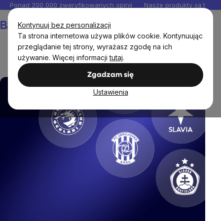
Przejść
Ponad 200 000 zweryfikowanych opinii
Nasze produkty są testo
do
Koszyk
Kontynuuj bez personalizacji
treści
Ta strona internetowa używa plików cookie. Kontynuując
przeglądanie tej strony, wyrażasz zgodę na ich
używanie. Więcej informacji
tutaj
.
Wspieramy najlepszych
Zgadzam się
Ustawienia