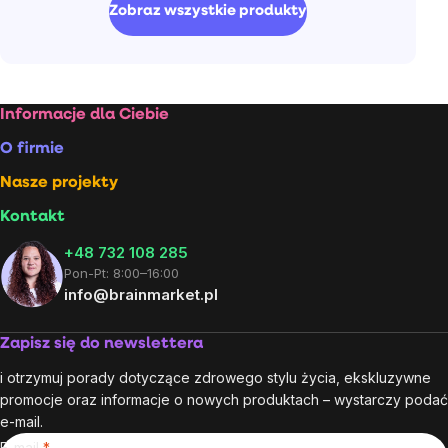
Zobraz wszystkie produkty
Stopka
Informacje dla Ciebie
O firmie
Nasze projekty
Kontakt
+48 732 108 285
Pon-Pt: 8:00–16:00
info@brainmarket.pl
Zapisz się do newslettera
i otrzymuj porady dotyczące zdrowego stylu życia, ekskluzywne
promocje oraz informacje o nowych produktach – wystarczy podać
e-mail.
E-mail