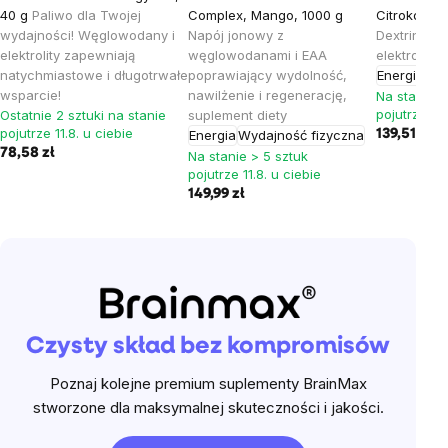
40 g
Paliwo dla Twojej
Complex, Mango, 1000 g
Citrokola, 
wydajności! Węglowodany i
Napój jonowy z
Dextrin® z c
elektrolity zapewniają
węglowodanami i EAA
elektrolita
natychmiastowe i długotrwałe
poprawiający wydolność,
Energia
Wyd
wsparcie!
nawilżenie i regenerację,
Na stanie >
pojutrze 11.
Ostatnie 2 sztuki na stanie
suplement diety
pojutrze 11.8. u ciebie
Energia
Wydajność fizyczna
139,51 zł
78,58 zł
Na stanie > 5 sztuk
pojutrze 11.8. u ciebie
149,99 zł
Czysty skład bez kompromisów
Poznaj kolejne premium suplementy BrainMax
stworzone dla maksymalnej skuteczności i jakości.