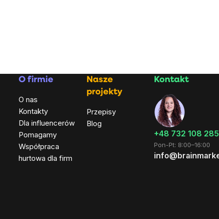
O firmie
Nasze
Kontakt
projekty
O nas
Kontakty
Przepisy
Dla influencerów
Blog
+48 732 108 285
Pomagamy
Pon-Pt: 8:00–16:00
Współpraca
info@brainmarke
hurtowa dla firm