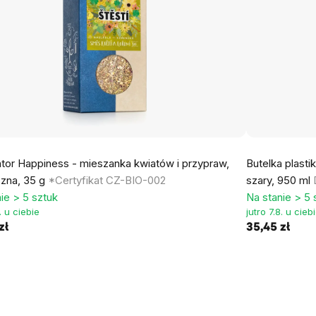
tor Happiness - mieszanka kwiatów i przypraw,
Butelka plasti
czna, 35 g
*Certyfikat CZ-BIO-002
szary, 950 ml
ie > 5 sztuk
Na stanie > 5 
8. u ciebie
jutro 7.8. u cieb
zł
35,45 zł