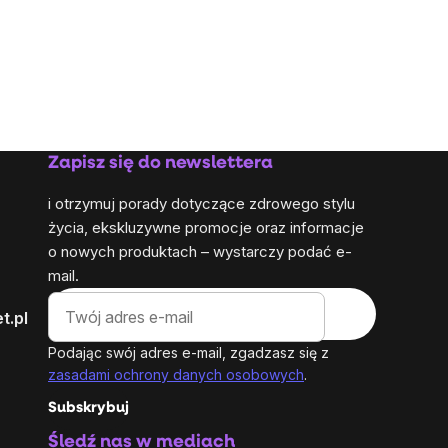
Zapisz się do newslettera
i otrzymuj porady dotyczące zdrowego stylu
życia, ekskluzywne promocje oraz informacje
o nowych produktach – wystarczy podać e-
mail.
t.pl
Podając swój adres e-mail, zgadzasz się z
zasadami ochrony danych osobowych
.
Subskrybuj
Śledź nas w mediach