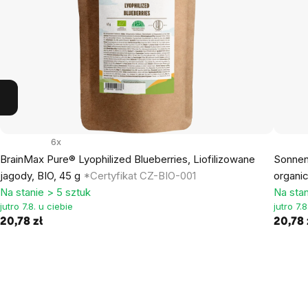
6x
BrainMax Pure® Lyophilized Blueberries, Liofilizowane
Sonnen
jagody, BIO, 45 g
*Certyfikat CZ-BIO-001
organi
Na stanie > 5 sztuk
Na stan
jutro 7.8. u ciebie
jutro 7.
20,78 zł
20,78 