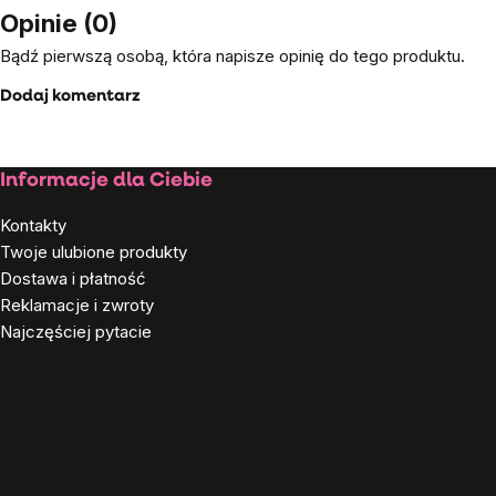
Opinie (0)
Bądź pierwszą osobą, która napisze opinię do tego produktu.
Dodaj komentarz
Stopka
Informacje dla Ciebie
Kontakty
Twoje ulubione produkty
Dostawa i płatność
Reklamacje i zwroty
Najczęściej pytacie