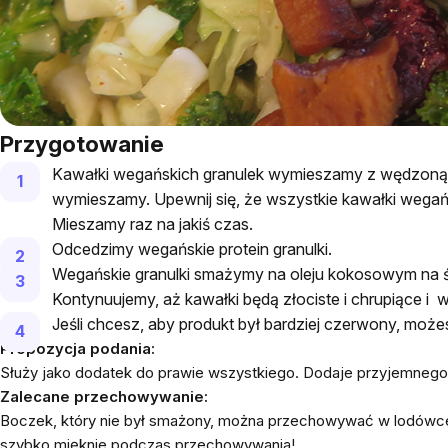
Przygotowanie
Kawałki wegańskich granulek wymieszamy z wędzoną s
wymieszamy. Upewnij się, że wszystkie kawałki wegań
Mieszamy raz na jakiś czas.
Odcedzimy wegańskie protein granulki.
Wegańskie granulki smażymy na oleju kokosowym na śr
Kontynuujemy, aż kawałki będą złociste i chrupiące i 
Jeśli chcesz, aby produkt był bardziej czerwony, moż
Propozycja podania:
Służy jako dodatek do prawie wszystkiego. Dodaje przyjemnego s
Zalecane przechowywanie:
Boczek, który nie był smażony, można przechowywać w lodówce
szybko mięknie podczas przechowywania!