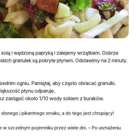
olą i wędzoną papryką i zalejemy wrzątkiem. Dobrze
skich granulek są pokryte płynem. Odstawimy na 2 minuty.
ednim ogniu. Pamiętaj, aby często obracać granulki.
większość płynu odparuje.
esz zastąpić około 1/10 wody sokiem z buraków.
łonego i pikantnego smaku, a do tego jest chrupiący!
 w szczelnym pojemniku przez wiele dni. – Po usmażeniu