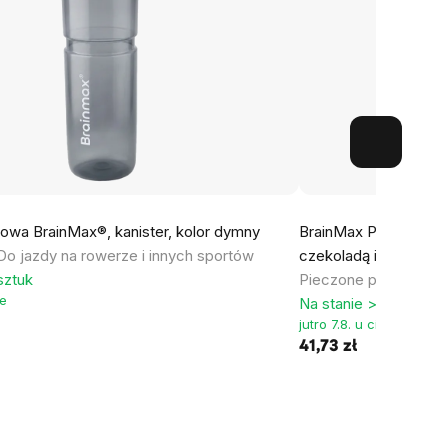
kowa BrainMax®, kanister, kolor dymny
BrainMax Pure® Choco
Do jazdy na rowerze i innych sportów
czekoladą i malinami,
sztuk
Pieczone płatki z cze
ie
Na stanie > 5 sztuk
jutro 7.8. u ciebie
41,73 zł