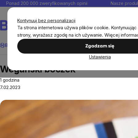
Przejść
Ponad 200 000 zweryfikowanych opinii
Nasze produk
do
Kontakt
treści
Kontynuuj bez personalizacji
Ta strona internetowa używa plików cookie. Kontynuując 
strony, wyrażasz zgodę na ich używanie. Więcej informa
Szukaj
BrainMax®
Odporność
Promocja
Cele
Suplementy diet
Zgadzam się
Ustawienia
Przepisy
Wegański boczek
Wegański boczek
1 godzina
7.02.2023