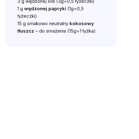
3 g wędzonej soli (3g=0,5 łyżeczki)
1 g
wędzonej papryki
(1g=0,5
łyżeczki)
15 g smakowo neutralny
kokosowy
tłuszcz
– do smażenia (15g=1 łyżka)