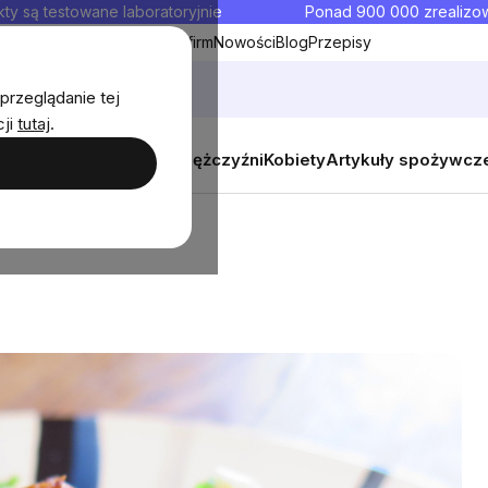
ty są testowane laboratoryjnie
Ponad 900 000 zrealiz
y
Współpraca hurtowa dla firm
Nowości
Blog
Przepisy
przeglądanie tej
cji
tutaj
.
y
Zestawy promocyjne
Mężczyźni
Kobiety
Artykuły spożywcz