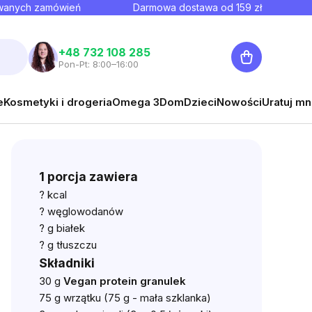
owanych zamówień
Darmowa dostawa od
159
zł
Koszyk
+48 732 108 285
Pon-Pt: 8:00–16:00
e
Kosmetyki i drogeria
Omega 3
Dom
Dzieci
Nowości
Uratuj mn
1 porcja zawiera
? kcal
? węglowodanów
? g białek
? g tłuszczu
Składniki
30 g
Vegan protein granulek
75 g wrzątku (75 g - mała szklanka)