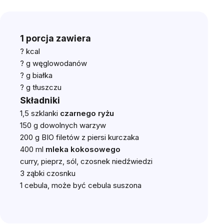
1 porcja zawiera
?
kcal
? g węglowodanów
? g białka
? g tłuszczu
Składniki
1,5 szklanki
czarnego ryżu
150 g dowolnych warzyw
200 g BIO filetów z piersi kurczaka
400 ml
mleka kokosowego
curry, pieprz, sól, czosnek niedźwiedzi
3 ząbki czosnku
1 cebula, może być cebula suszona