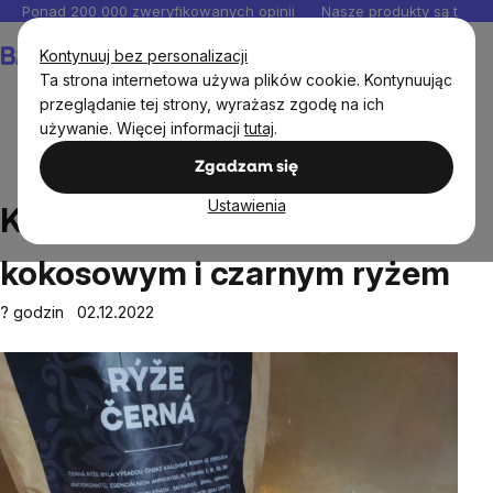
Przejść
Ponad 200 000 zweryfikowanych opinii
Nasze produkty są testo
do
Koszyk
Kontynuuj bez personalizacji
treści
Ta strona internetowa używa plików cookie. Kontynuując
przeglądanie tej strony, wyrażasz zgodę na ich
używanie. Więcej informacji
tutaj
.
Przepisy
Kurczak curry z mlekiem kokosowym i czarnym
Zgadzam się
ryżem
Ustawienia
Kurczak curry z mlekiem
kokosowym i czarnym ryżem
? godzin 02.12.2022