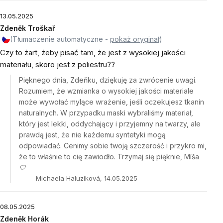
13.05.2025
Zdeněk Troškař
(Tłumaczenie automatyczne -
pokaż oryginał
)
Czy to żart, żeby pisać tam, że jest z wysokiej jakości
materiału, skoro jest z poliestru??
Pięknego dnia, Zdeňku, dziękuję za zwrócenie uwagi.
Rozumiem, że wzmianka o wysokiej jakości materiale
może wywołać mylące wrażenie, jeśli oczekujesz tkanin
naturalnych. W przypadku maski wybraliśmy materiał,
który jest lekki, oddychający i przyjemny na twarzy, ale
prawdą jest, że nie każdemu syntetyki mogą
odpowiadać. Cenimy sobie twoją szczerość i przykro mi,
że to właśnie to cię zawiodło. Trzymaj się pięknie, Míša
🤍
Michaela Haluzíková, 14.05.2025
08.05.2025
Zdeněk Horák