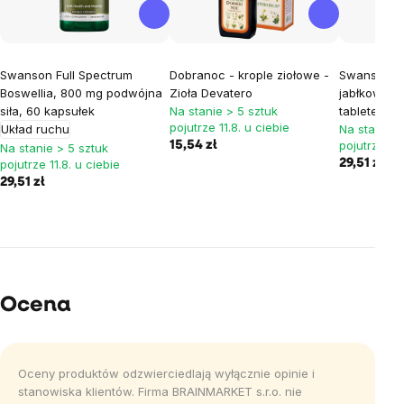
Swanson Full Spectrum
Dobranoc - krople ziołowe -
Swanson Oc
Boswellia, 800 mg podwójna
Zioła Devatero
jabłkowy, 
siła, 60 kapsułek
Na stanie > 5 sztuk
tabletek
pojutrze 11.8. u ciebie
Układ ruchu
Na stanie >
pojutrze 11.
15,54 zł
Na stanie > 5 sztuk
pojutrze 11.8. u ciebie
29,51 zł
29,51 zł
Ocena
Oceny produktów odzwierciedlają wyłącznie opinie i
stanowiska klientów. Firma BRAINMARKET s.r.o. nie