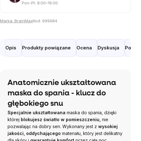
Pon-Pt: 8:00–16:00
Marka:
BrainMax
Kod:
999984
Opis
Produkty powiązane
Ocena
Dyskusja
Podob
Anatomicznie ukształtowana
maska ​​do spania - klucz do
głębokiego snu
Specjalnie ukształtowana
maska ​​do spania, dzięki
której
blokujesz światło w pomieszczeniu,
nie
pozwalając na dobry sen. Wykonany jest z
wysokiej
jakości, oddychającego
materiału, który jest delikatny
dla skóry i
gwarantuje komfort
przez całą noc.