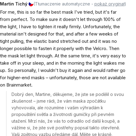
Martin Tichý
(Tłumaczenie automatyczne -
pokaż oryginał
)
For me, this is so far the best mask I've tried, but it's far
from perfect. To make sure it doesn't let through 100% of
the light, I have to tighten it really firmly. Unfortunately, the
material isn't designed for that, and after a few weeks of
tight pulling, the elastic band stretched out and it was no
longer possible to fasten it properly with the Velcro. Then
the mask let light through. At the same time, it's very easy to
take off in your sleep, and in the morning the light wakes me
up. So personally, I wouldn't buy it again and would rather go
for higher-end masks – unfortunately, those are not available
on Brainmarket.
Dobrý den, Martine, děkujeme, že jste se podělil o svou
zkušenost – jsme rádi, že vám maska zpočátku
vyhovovala, ale rozumíme i vašim výhradám k
propouštění světla a životnosti gumičky při pevném
utažení. Mrzí nás, že vás to odradilo od další koupě, a
vážíme si, že jste své postřehy popsal takto otevřeně.
Vaši zpětnou vazbu předáme dál. Mějte se krásně,