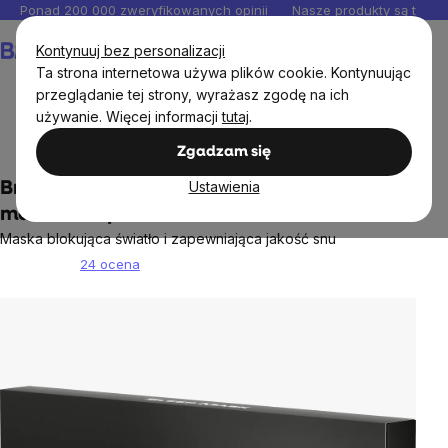
Przejść
Ponad 200 000 zweryfikowanych opinii
Nasze produkty są testo
do
Koszyk
Kontynuuj bez personalizacji
treści
Ta strona internetowa używa plików cookie. Kontynuując
przeglądanie tej strony, wyrażasz zgodę na ich
używanie. Więcej informacji
tutaj
.
Cele
Sen
Zgadzam się
Ustawienia
BrainMax Anatomicznie ukształtowana
maska ​​do spania AIR
Maska blokująca światło i zapewniająca jakość snu
24 ocena