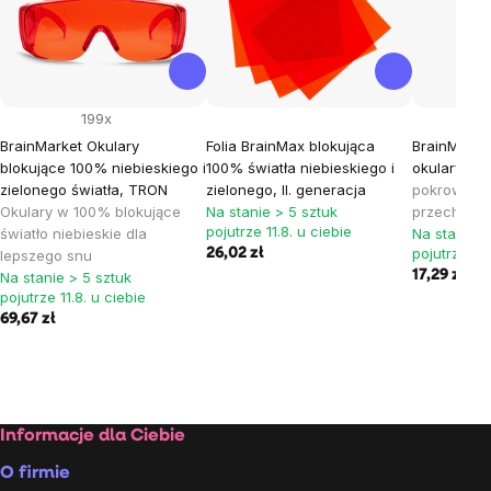
199x
BrainMarket Okulary
Folia BrainMax blokująca
BrainMarke
blokujące 100% niebieskiego i
100% światła niebieskiego i
okulary z t
zielonego światła, TRON
zielonego, II. generacja
pokrowiec 
Okulary w 100% blokujące
Na stanie > 5 sztuk
przechowy
pojutrze 11.8. u ciebie
światło niebieskie dla
Na stanie >
pojutrze 11.
26,02 zł
lepszego snu
17,29 zł
Na stanie > 5 sztuk
pojutrze 11.8. u ciebie
69,67 zł
Stopka
Informacje dla Ciebie
O firmie