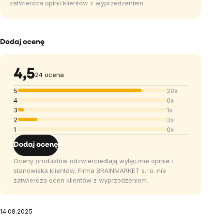
zatwierdza opinii klientów z wyprzedzeniem.
Dodaj ocenę
4,5
24 ocena
5
20x
4
0x
3
1x
2
3x
1
0x
Dodaj ocenę
Oceny produktów odzwierciedlają wyłącznie opinie i
stanowiska klientów. Firma BRAINMARKET s.r.o. nie
zatwierdza ocen klientów z wyprzedzeniem.
14.08.2025