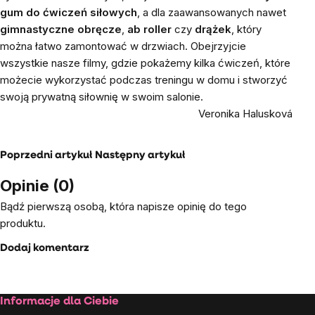
gum do ćwiczeń siłowych
, a dla zaawansowanych nawet
gimnastyczne obręcze
,
ab roller
czy
drążek
, który
można łatwo zamontować w drzwiach. Obejrzyjcie
wszystkie nasze filmy, gdzie pokażemy kilka ćwiczeń, które
możecie wykorzystać podczas treningu w domu i stworzyć
swoją prywatną siłownię w swoim salonie.
Veronika Halusková
Poprzedni artykuł
Następny artykuł
Opinie (0)
Bądź pierwszą osobą, która napisze opinię do tego
produktu.
Dodaj komentarz
Stopka
Informacje dla Ciebie