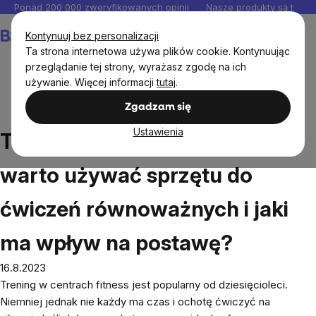
Przejść
Ponad 200 000 zweryfikowanych opinii
Nasze produkty są testo
do
Koszyk
Kontynuuj bez personalizacji
treści
Ta strona internetowa używa plików cookie. Kontynuując
przeglądanie tej strony, wyrażasz zgodę na ich
używanie. Więcej informacji
tutaj
.
Blog
Trening w domu. Dlaczego warto używać sprzętu
Zgadzam się
do ćwiczeń równoważnych i jaki ma wpływ na postawę?
Ustawienia
Trening w domu. Dlaczego
warto używać sprzętu do
ćwiczeń równoważnych i jaki
ma wpływ na postawę?
16.8.2023
Trening w centrach fitness jest popularny od dziesięcioleci.
Niemniej jednak nie każdy ma czas i ochotę ćwiczyć na