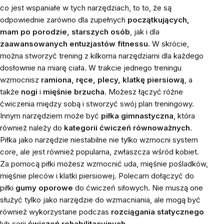
co jest wspaniałe w tych narzędziach, to to, że są
odpowiednie zarówno dla zupełnych
początkujących,
mam po porodzie, starszych osób
, jak i dla
zaawansowanych entuzjastów fitnessu
. W skrócie,
można stworzyć trening z kilkoma narzędziami dla każdego
dosłownie na miarę ciała. W trakcie jednego treningu
wzmocnisz
ramiona, ręce, plecy, klatkę piersiową
, a
także
nogi
i
mięśnie brzucha
. Możesz łączyć różne
ćwiczenia między sobą i stworzyć swój plan treningowy.
Innym narzędziem może być
piłka gimnastyczna
,
która
również należy do
kategorii ćwiczeń równoważnych
.
Piłka jako narzędzie niestabilne nie tylko wzmocni system
core, ale jest również popularna, zwłaszcza wśród kobiet.
Za pomocą piłki możesz wzmocnić uda, mięśnie pośladków,
mięśnie pleców i klatki piersiowej. Polecam dołączyć do
piłki
gumy oporowe
do ćwiczeń siłowych. Nie muszą one
służyć tylko jako narzędzie do wzmacniania, ale mogą być
również wykorzystane podczas
rozciągania statycznego
lub serii
ćwiczeń rehabilitacyjnych.