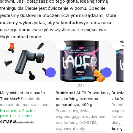
siłowni. Jeśli dołączasz do tego grona, idealną formą
treningu dla Ciebie jest ćwiczenie w domu. Obecnie
jesteśmy dosłownie otoczeni licznymi narzędziami, które
możemy wykorzystać, aby w komfortowym otoczeniu
naszego domu ćwiczyć wszystkie partie mięśniowe.
High-contrast mode
-10 %
Więcej w
23x
Mały pistolet do masażu
BrainMax LAUF® Preworkout,
BrainMax L
TrainMax®
Pistolet do
bez kofeiny, czerwona
z kofeiną, 
masażu do masażu mięśni
pomarańcza, 400 g
Przedtreni
Na stanie > 5 sztuk
Przedtreningówka
wspomagaj
jutro 11.8. u ciebie
wspomagająca wydolność
kofeiną, S
471,19 zł
523,66 zł
bez kofeiny, NO-STIM,
diety
suplement diety
Energia
Wyd