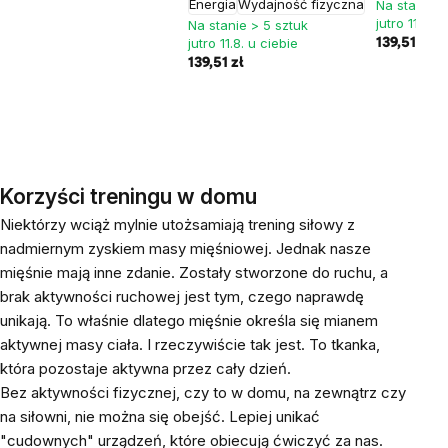
Energia
Wydajność fizyczna
Na stanie >
jutro 11.8. u
Na stanie > 5 sztuk
jutro 11.8. u ciebie
139,51 zł
139,51 zł
Korzyści treningu w domu
Niektórzy wciąż mylnie utożsamiają trening siłowy z
nadmiernym zyskiem masy mięśniowej. Jednak nasze
mięśnie mają inne zdanie. Zostały stworzone do ruchu, a
brak aktywności ruchowej jest tym, czego naprawdę
unikają. To właśnie dlatego mięśnie określa się mianem
aktywnej masy ciała. I rzeczywiście tak jest. To tkanka,
która pozostaje aktywna przez cały dzień.
Bez aktywności fizycznej, czy to w domu, na zewnątrz czy
na siłowni, nie można się obejść. Lepiej unikać
"cudownych" urządzeń, które obiecują ćwiczyć za nas.