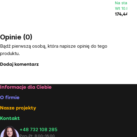
Na stanie >
Wt 10.8. u c
174,44 zł
Opinie (0)
Bądź pierwszą osobą, która napisze opinię do tego
produktu.
Dodaj komentarz
Stopka
Informacje dla Ciebie
O firmie
Nasze projekty
Kontakt
+48 732 108 285
Pon-Pt: 8:00–16:00