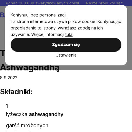
Przejść
Ponad 200 000 zweryfikowanych opinii
Nasze produkty są testo
do
Koszyk
Kontynuuj bez personalizacji
treści
Ta strona internetowa używa plików cookie. Kontynuując
przeglądanie tej strony, wyrażasz zgodę na ich
używanie. Więcej informacji
tutaj
.
Przepisy
Truskawkowe smoothie z Ashwagandhą
Zgadzam się
Truskawkowe smoothie z
Ustawienia
Ashwagandhą
8.9.2022
Składniki:
1
łyżeczka
ashwagandhy
garść mrożonych