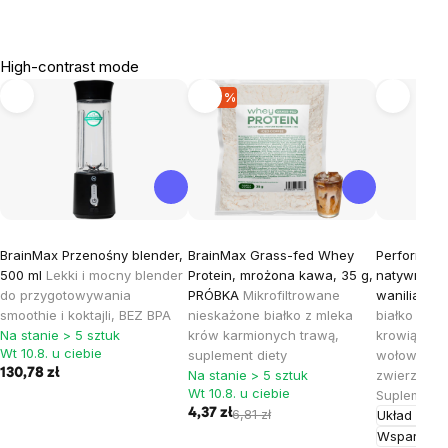
High-contrast mode
-36 %
BrainMax Przenośny blender,
BrainMax Grass-fed Whey
Performanc
500 ml
Lekki i mocny blender
Protein, mrożona kawa, 35 g,
natywne bi
do przygotowywania
PRÓBKA
Mikrofiltrowane
wanilia, 10
smoothie i koktajli, BEZ BPA
nieskażone białko z mleka
białko serw
Na stanie > 5 sztuk
krów karmionych trawą,
krowią i k
Wt 10.8. u ciebie
suplement diety
wołowiny p
130,78 zł
Na stanie > 5 sztuk
zwierząt gr
Wt 10.8. u ciebie
Suplement 
4,37 zł
6,81 zł
Układ ruch
Wsparcie 