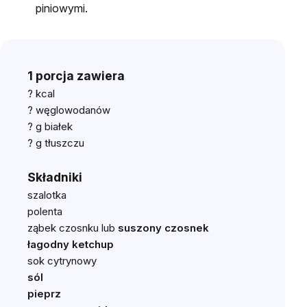
piniowymi.
1 porcja zawiera
? kcal
? węglowodanów
? g białek
? g tłuszczu
Składniki
szalotka
polenta
ząbek czosnku lub
suszony czosnek
łagodny ketchup
sok cytrynowy
sól
pieprz