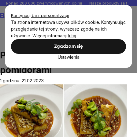
Przejść
Ponad 200 000 zweryfikowanych opinii
Nasze produkty są testo
do
Koszyk
Kontynuuj bez personalizacji
treści
Ta strona internetowa używa plików cookie. Kontynuując
przeglądanie tej strony, wyrażasz zgodę na ich
używanie. Więcej informacji
tutaj
.
Przepisy
Polenta z suszonymi pomidorami
Zgadzam się
Polenta z suszonymi
Ustawienia
pomidorami
1 godzina 21.02.2023