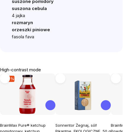
suszone pomidory
suszona cebula
4 jajka
rozmaryn
orzeszki piniowe
fasola fava
High-contrast mode
-30 %
BrainMax Pure® ketchup
Sonnentor Żegnaj, sól!
BrainMax 
pomidorowy, ketchup
Pikantne, EKOLOGICZNE, 50 g
Powder, M