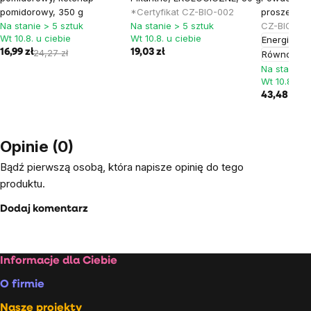
pomidorowy, 350 g
*Certyfikat CZ-BIO-002
proszek, 2
Na stanie > 5 sztuk
Na stanie > 5 sztuk
CZ-BIO-001
Wt 10.8. u ciebie
Wt 10.8. u ciebie
Energia
16,99 zł
24,27 zł
19,03 zł
Równowaga
Na stanie >
Wt 10.8. u c
43,48 zł
Opinie (0)
Bądź pierwszą osobą, która napisze opinię do tego
produktu.
Dodaj komentarz
Stopka
Informacje dla Ciebie
O firmie
Nasze projekty