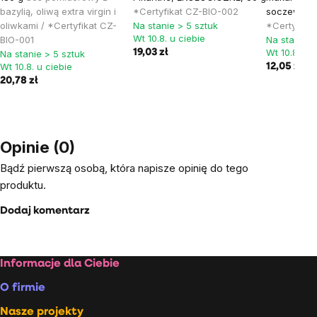
bazylią, oliwą extra virgin i
*Certyfikat CZ-BIO-002
soczewicy, 
oliwkami / *Certyfikat CZ-
Na stanie > 5 sztuk
*Certyfika
Wt 10.8. u ciebie
BIO-001
Na stanie >
Wt 10.8. u c
19,03 zł
Na stanie > 5 sztuk
Wt 10.8. u ciebie
12,05 zł
20,78 zł
Opinie (0)
Bądź pierwszą osobą, która napisze opinię do tego
produktu.
Dodaj komentarz
Stopka
Informacje dla Ciebie
O firmie
Nasze projekty