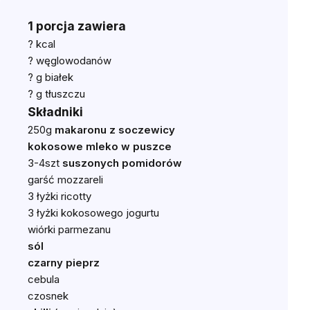
1 porcja zawiera
? kcal
? węglowodanów
? g białek
? g tłuszczu
Składniki
250g
makaronu z soczewicy
kokosowe mleko w puszce
3-4szt
suszonych pomidorów
garść mozzareli
3 łyżki ricotty
3 łyżki kokosowego jogurtu
wiórki parmezanu
sól
czarny pieprz
cebula
czosnek