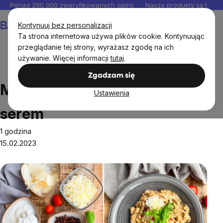
Przejść
Ponad 200 000 zweryfikowanych opinii
Nasze produkty są testo
do
Koszyk
Kontynuuj bez personalizacji
treści
Ta strona internetowa używa plików cookie. Kontynuując
przeglądanie tej strony, wyrażasz zgodę na ich
używanie. Więcej informacji
tutaj
.
Przepisy
Makaron z soczewicy z serem
Zgadzam się
Makaron z soczewicy z
Ustawienia
serem
1 godzina
15.02.2023