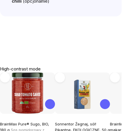
chilli
(opcjonalnie)
High-contrast mode
BrainMax Pure® Sugo, BIO,
Sonnentor Żegnaj, sól!
BrainMax P
180 g
Sos pomidorowy z
Pikantne, EKOLOGICZNE, 50 g
makaron z 