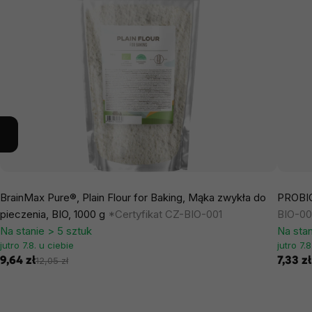
BrainMax Pure®, Plain Flour for Baking, Mąka zwykła do
PROBIO
pieczenia, BIO, 1000 g
*Certyfikat CZ-BIO-001
BIO-00
Na stanie > 5 sztuk
Na stan
jutro 7.8. u ciebie
jutro 7.
9,64 zł
7,33 zł
12,05 zł