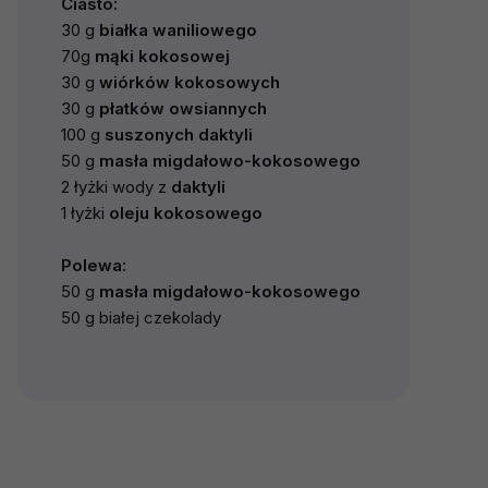
Ciasto:
30 g
białka waniliowego
70g
mąki kokosowej
30 g
wiórków kokosowych
30 g
płatków owsiannych
100 g
suszonych daktyli
50 g
masła migdałowo-kokosowego
2 łyżki wody z
daktyli
1 łyżki
oleju kokosowego
Polewa:
50 g
masła migdałowo-kokosowego
50 g białej czekolady