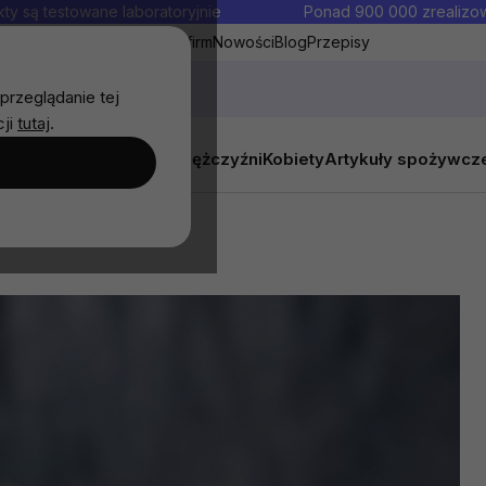
ty są testowane laboratoryjnie
Ponad 900 000 zrealiz
y
Współpraca hurtowa dla firm
Nowości
Blog
Przepisy
przeglądanie tej
cji
tutaj
.
y
Zestawy promocyjne
Mężczyźni
Kobiety
Artykuły spożywcz