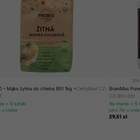
22x
 - Mąka żytnia do chleba BIO 1kg
*Certyfikat CZ-
BrainMax Pure
1
CZ-BIO-001
ie > 5 sztuk
Na stanie > 5 
8. u ciebie
jutro 7.8. u cieb
29,51 zł