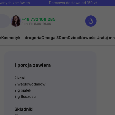
owanych zamówień
Darmowa dostawa od
159
zł
Koszyk
+48 732 108 285
Pon-Pt: 8:00–16:00
e
Kosmetyki i drogeria
Omega 3
Dom
Dzieci
Nowości
Uratuj mn
1 porcja zawiera
? kcal
? węglowodanów
? g białek
? g tłuszczu
Składniki