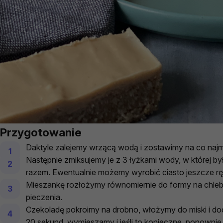
Przygotowanie
Daktyle zalejemy wrzącą wodą i zostawimy na co najmn
Następnie zmiksujemy je z 3 łyżkami wody, w której b
razem. Ewentualnie możemy wyrobić ciasto jeszcze rę
Mieszankę rozłożymy równomiernie do formy na chleb 
pieczenia.
Czekoladę pokroimy na drobno, włożymy do miski i 
20 sekund, wymieszamy i jeśli to konieczne, ponownie