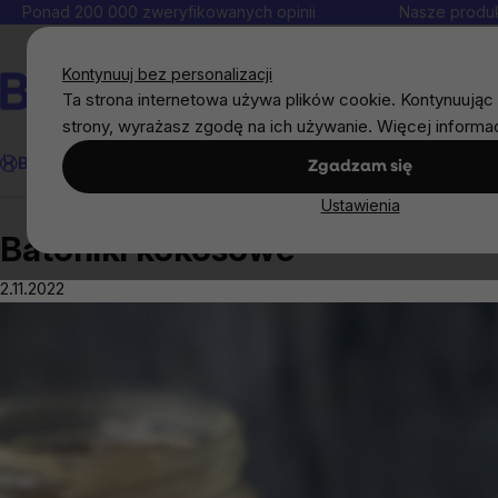
Przejść
Ponad 200 000 zweryfikowanych opinii
Nasze produk
do
Kontakt
treści
Kontynuuj bez personalizacji
Ta strona internetowa używa plików cookie. Kontynuując 
strony, wyrażasz zgodę na ich używanie. Więcej informa
Szukaj
BrainMax®
Odporność
Promocja
Cele
Suplementy diet
Zgadzam się
Ustawienia
Przepisy
Batoniki kokosowe
Batoniki kokosowe
2.11.2022