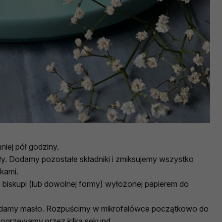
iej pół godziny.
yły. Dodamy pozostałe składniki i zmiksujemy wszystko
kami.
biskupi (lub dowolnej formy) wyłożonej papierem do
dodamy masło. Rozpuścimy w mikrofalówce początkowo do
 ogrzewamy przez kilka sekund.