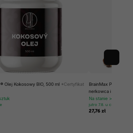
® Olej Kokosowy BIO, 500 ml
*Certyfikat
BrainMax Pure® Brok
nerkowca i daktyle, B
sztuk
Na stanie > 5 sztuk
ie
jutro 7.8. u ciebie
27,76 zł