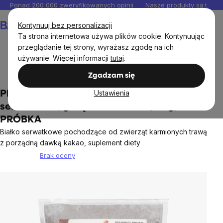
Przejść
Ponad 200 000 zweryfikowanych opinii
Nasze produkty są testo
do
Koszyk
Kontynuuj bez personalizacji
treści
Ta strona internetowa używa plików cookie. Kontynuując
przeglądanie tej strony, wyrażasz zgodę na ich
używanie. Więcej informacji
tutaj
.
BrainMax®
Próbki
Zgadzam się
Ustawienia
PRUYEM Protein, Hot Chocolate, białko
serwatkowe, gorąca czekolada, 35 g,
PRÓBKA
Białko serwatkowe pochodzące od zwierząt karmionych trawą
z porządną dawką kakao, suplement diety
Brak oceny
Średnia
ocena
produktu
wynosi
0,0
na
5