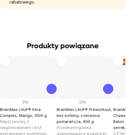
rabatowego.
Produkty powiązane
Więcej za
21x
23x
BrainMax LAUF® Intra
BrainMax LAUF® Preworkout,
BrainMax P
Complex, Mango, 1000 g
bez kofeiny, czerwona
Cheesecake
Napój jonowy z
pomarańcza, 400 g
Baton prot
węglowodanami i EAA
Przedtreningówka
sernik, BIO
poprawiający wydolność,
wspomagająca wydolność
CZ-BIO-001