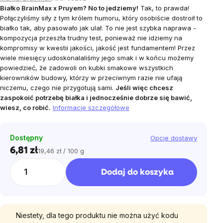
Białko BrainMax x Pruyem? No to jedziemy!
Tak, to prawda!
Połączyliśmy siły z tym królem humoru, który osobiście dostroił to
białko tak, aby pasowało jak ulał. To nie jest szybka naprawa -
kompozycja przeszła trudny test, ponieważ nie idziemy na
kompromisy w kwestii jakości, jakość jest fundamentem! Przez
wiele miesięcy udoskonalaliśmy jego smak i w końcu możemy
powiedzieć, że zadowoli on kubki smakowe wszystkich
kierowników budowy, którzy w przeciwnym razie nie ufają
niczemu, czego nie przygotują sami.
Jeśli więc chcesz
zaspokoić potrzebę białka i jednocześnie dobrze się bawić,
wiesz, co robić.
Informacje szczegółowe
Dostępny
Opcje dostawy
6,81 zł
19,46 zł / 100 g
Cena
jednostkowa:
Dodaj do koszyka
Niestety, dla tego produktu nie można użyć kodu