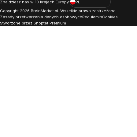
Znajdziesz nas w 10 krajach Europy:
PL
Copyright
2026
BrainMarket.pl. Wszelkie prawa zastrzeżone.
Zasady przetwarzania danych osobowych
Regulamin
Cookies
Stworzone przez Shoptet Premium