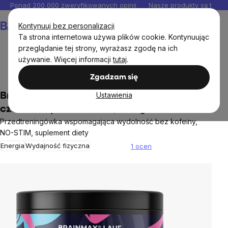
Przejść
Ponad 200 000 zweryfikowanych opinii
Nasze produkty są testo
do
Koszyk
Kontynuuj bez personalizacji
treści
Ta strona internetowa używa plików cookie. Kontynuując
przeglądanie tej strony, wyrażasz zgodę na ich
używanie. Więcej informacji
tutaj
.
BrainMax®
Zgadzam się
Ustawienia
BrainMax LAUF® Preworkout, bez kofeiny,
czerwona pomarańcza, 400 g
Przedtreningówka wspomagająca wydolność bez kofeiny,
NO-STIM, suplement diety
Energia
Wydajność fizyczna
1 ocen
Średnia
ocena
produktu
wynosi
5,0
na
5
gwiazdek.