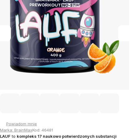
Powiadom mnie
Marka:
BrainMax
Kod:
46481
LAUF
to
kompleks 17 naukowo potwierdzonych substancji