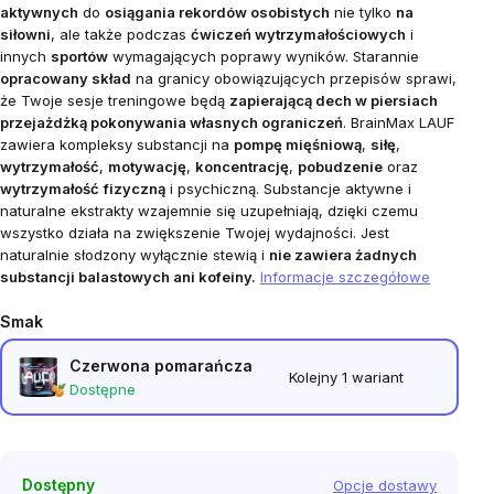
aktywnych
do
osiągania rekordów osobistych
nie tylko
na
siłowni
, ale także podczas
ćwiczeń wytrzymałościowych
i
innych
sportów
wymagających poprawy wyników. Starannie
opracowany skład
na granicy obowiązujących przepisów sprawi,
że Twoje sesje treningowe będą
zapierającą dech w piersiach
przejażdżką pokonywania własnych ograniczeń
.
BrainMax LAUF
zawiera kompleksy substancji na
pompę mięśniową
,
siłę
,
wytrzymałość
,
motywację
,
koncentrację
,
pobudzenie
oraz
wytrzymałość
fizyczną
i psychiczną. Substancje aktywne i
naturalne ekstrakty wzajemnie się uzupełniają, dzięki czemu
wszystko działa na zwiększenie Twojej wydajności. Jest
naturalnie słodzony wyłącznie stewią i
nie zawiera żadnych
substancji balastowych ani kofeiny.
Informacje szczegółowe
Smak
Czerwona pomarańcza
Kolejny 1 wariant
Dostępne
Dostępny
Opcje dostawy