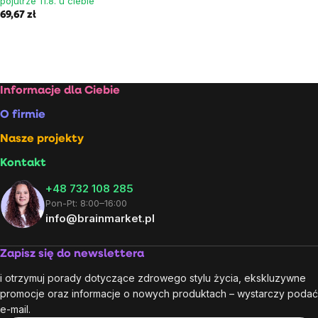
pojutrze 11.8. u ciebie
69,67 zł
Stopka
Informacje dla Ciebie
O firmie
Nasze projekty
Kontakt
+48 732 108 285
Pon-Pt: 8:00–16:00
info@brainmarket.pl
Zapisz się do newslettera
i otrzymuj porady dotyczące zdrowego stylu życia, ekskluzywne
promocje oraz informacje o nowych produktach – wystarczy podać
e-mail.