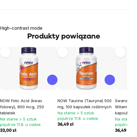
High-contrast mode
Produkty powiązane
NOW Folic Acid (kwas
NOW Taurine (Tauryna) 500
Swanson R
foliowy), 800 mcg, 250
mg, 100 kapsułek roślinnych
Witamina B
tabletek
Na stanie > 5 sztuk
kapsułek
pojutrze 11.8. u ciebie
Na stanie > 5 sztuk
Na stanie >
pojutrze 11.8. u ciebie
pojutrze 11.
36,49 zł
33,00 zł
36,49 zł