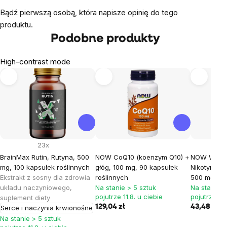
Bądź pierwszą osobą, która napisze opinię do tego
produktu.
Podobne produkty
High-contrast mode
23x
BrainMax Rutin, Rutyna, 500
NOW CoQ10 (koenzym Q10) +
NOW Witam
mg, 100 kapsułek roślinnych
głóg, 100 mg, 90 kapsułek
Nikotynami
Ekstrakt z sosny dla zdrowia
roślinnych
500 mg, 10
układu naczyniowego,
Na stanie > 5 sztuk
Na stanie >
pojutrze 11.8. u ciebie
pojutrze 11.
suplement diety
129,04 zł
43,48 zł
Serce i naczynia krwionośne
Na stanie > 5 sztuk