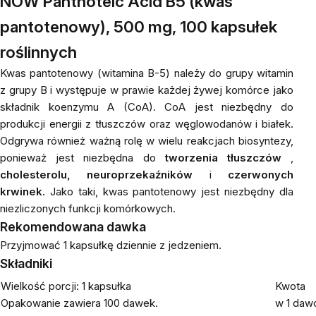
NOW Panthoteic Acid B5 (kwas
pantotenowy), 500 mg, 100 kapsułek
roślinnych
Kwas pantotenowy (witamina B-5) należy do grupy witamin
z grupy B i występuje w prawie każdej żywej komórce jako
składnik koenzymu A (CoA). CoA jest niezbędny do
produkcji energii z tłuszczów oraz węglowodanów i białek.
Odgrywa również ważną rolę w wielu reakcjach biosyntezy,
ponieważ jest niezbędna do
tworzenia tłuszczów
,
cholesterolu, neuroprzekaźników
i
czerwonych
krwinek.
Jako taki, kwas pantotenowy jest niezbędny dla
niezliczonych funkcji komórkowych.
Rekomendowana dawka
Przyjmować 1 kapsułkę dziennie z jedzeniem.
Składniki
Wielkość porcji: 1 kapsułka
Kwota
Opakowanie zawiera 100 dawek.
w 1 daw