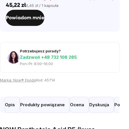
45,22 zł
0,45 zł / 1 kapsuła
Cena
jednostkowa:
Powiadom mnie
Potrzebujesz porady?
Zadzwoń +48 732 108 285
Pon-Pt: 8:00–16:00
Marka:
Now® Foods
Kod:
45714
Opis
Produkty powiązane
Ocena
Dyskusja
Podob