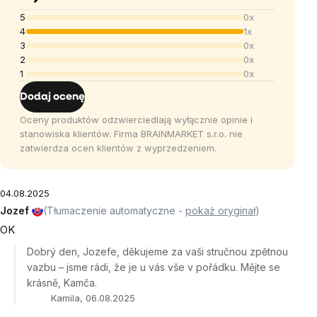
5
0x
4
1x
3
0x
2
0x
1
0x
Dodaj ocenę
Oceny produktów odzwierciedlają wyłącznie opinie i
stanowiska klientów. Firma BRAINMARKET s.r.o. nie
zatwierdza ocen klientów z wyprzedzeniem.
04.08.2025
Jozef
(Tłumaczenie automatyczne -
pokaż oryginał
)
OK
Dobrý den, Jozefe, děkujeme za vaši stručnou zpětnou
vazbu – jsme rádi, že je u vás vše v pořádku. Mějte se
krásně, Kamča.
Kamila, 06.08.2025