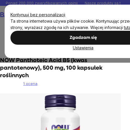
Przejść
Ponad 200 000 zweryfikowanych opinii
Nasze produkty są testo
do
Koszyk
Kontynuuj bez personalizacji
treści
Ta strona internetowa używa plików cookie. Kontynuując przeg
strony, wyrażasz zgodę na ich używanie. Więcej informacji
tut
Zgadzam się
Suplementy diety
Witaminy, aktyoksydanty
Witamina
Ustawienia
B
NOW Panthoteic Acid B5 (kwas
pantotenowy), 500 mg, 100 kapsułek
roślinnych
1 ocena