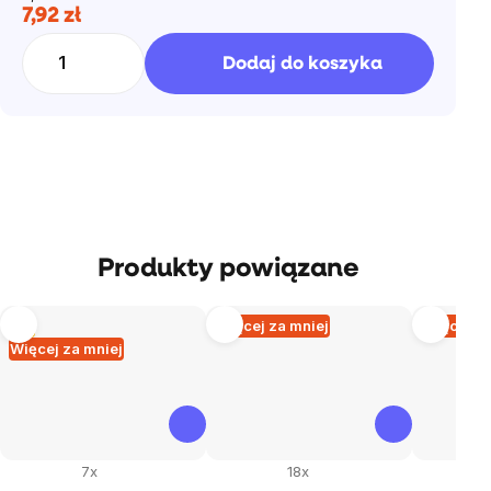
7,92 zł
Cena
jednostkowa:
Dodaj do koszyka
Produkty powiązane
Tip
Więcej za mniej
Więcej za
Więcej za mniej
7x
18x