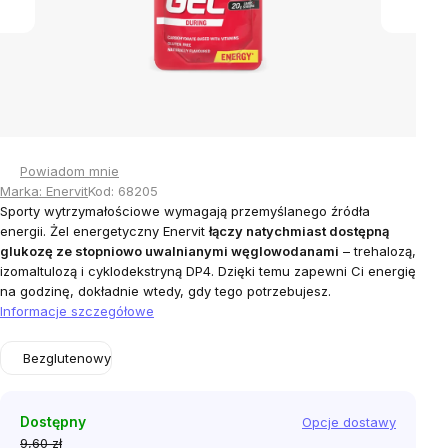
Powiadom mnie
Marka:
Enervit
Kod:
68205
Sporty wytrzymałościowe wymagają przemyślanego źródła
energii. Żel energetyczny Enervit
łączy natychmiast dostępną
glukozę ze stopniowo uwalnianymi węglowodanami
– trehalozą,
izomaltulozą i cyklodekstryną DP4. Dzięki temu zapewni Ci energię
na godzinę, dokładnie wtedy, gdy tego potrzebujesz.
Informacje szczegółowe
Bezglutenowy
Dostępny
Opcje dostawy
9,60 zł