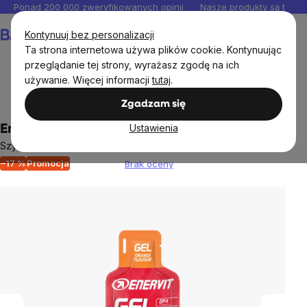
Przejść
Ponad 200 000 zweryfikowanych opinii
Nasze produkty są testo
do
Koszyk
Kontynuuj bez personalizacji
treści
Ta strona internetowa używa plików cookie. Kontynuując
przeglądanie tej strony, wyrażasz zgodę na ich
używanie. Więcej informacji
tutaj
.
Suplementy diety
Trening
Zgadzam się
Ustawienia
Enervit Gel, pomarańczowy, 25 ml
Szybkie i wolne węglowodany w pojedynczej dawce
–17 %
Promocja
Brak oceny
Średnia
ocena
produktu
wynosi
0,0
na
5
gwiazdek.