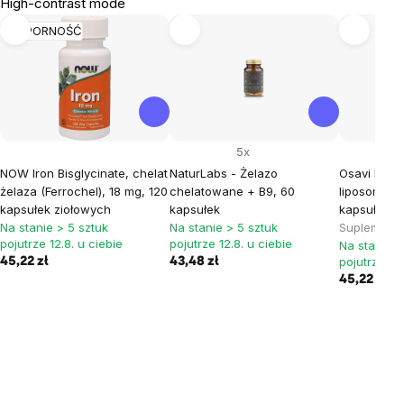
High-contrast mode
ODPORNOŚĆ
5x
NOW Iron Bisglycinate, chelat
NaturLabs - Żelazo
Osavi Lipos
żelaza (Ferrochel), 18 mg, 120
chelatowane + B9, 60
liposomaln
kapsułek ziołowych
kapsułek
kapsułek r
Na stanie > 5 sztuk
Na stanie > 5 sztuk
Suplement 
pojutrze 12.8. u ciebie
pojutrze 12.8. u ciebie
Na stanie >
pojutrze 12.
45,22 zł
43,48 zł
45,22 zł