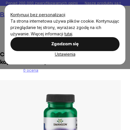
Przejść
Ponad 200 000 zweryfikowanych opinii
Nasze produkty są testo
do
Koszyk
Kontynuuj bez personalizacji
treści
Ta strona internetowa używa plików cookie. Kontynuując
przeglądanie tej strony, wyrażasz zgodę na ich
używanie. Więcej informacji
tutaj
.
Suplementy diety
Minerały
Żelazo
Zgadzam się
Ustawienia
Cytrynian żelaza Swanson, 25 mg, 60
kapsułek ziołowych
0 ocena