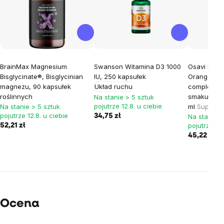
BrainMax Magnesium
Swanson Witamina D3 1000
Osavi B-co
Bisglycinate®, Bisglycinian
IU, 250 kapsułek
Orange Flav
magnezu, 90 kapsułek
Układ ruchu
complex sp
roślinnych
smaku pom
Na stanie > 5 sztuk
pojutrze 12.8. u ciebie
Na stanie > 5 sztuk
ml
Suplemen
pojutrze 12.8. u ciebie
34,75 zł
Na stanie >
pojutrze 12.
52,21 zł
45,22 zł
Ocena