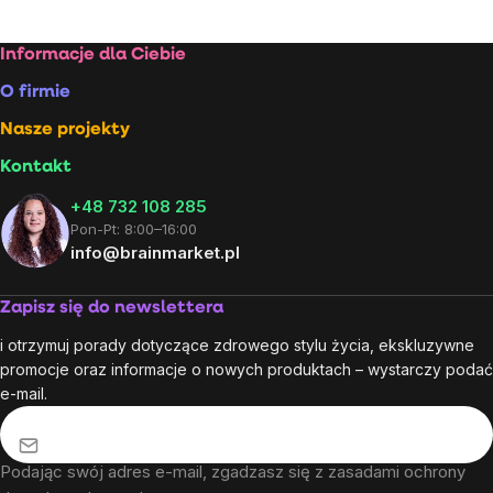
Stopka
Informacje dla Ciebie
O firmie
Nasze projekty
Kontakt
+48 732 108 285
Pon-Pt: 8:00–16:00
info@brainmarket.pl
Zapisz się do newslettera
i otrzymuj porady dotyczące zdrowego stylu życia, ekskluzywne
promocje oraz informacje o nowych produktach – wystarczy podać
e-mail.
Podając swój adres e-mail, zgadzasz się z
zasadami ochrony