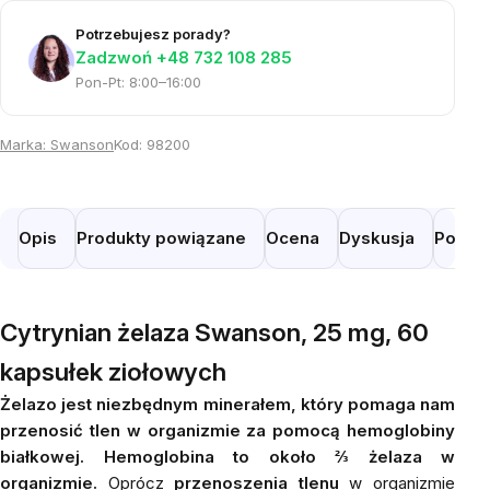
Potrzebujesz porady?
Zadzwoń +48 732 108 285
Pon-Pt: 8:00–16:00
Marka:
Swanson
Kod:
98200
Opis
Produkty powiązane
Ocena
Dyskusja
Podob
Cytrynian żelaza Swanson, 25 mg, 60
kapsułek ziołowych
Żelazo jest niezbędnym minerałem, który pomaga nam
przenosić tlen w organizmie za pomocą hemoglobiny
białkowej. Hemoglobina to około ⅔ żelaza w
organizmie.
Oprócz
przenoszenia tlenu
w organizmie