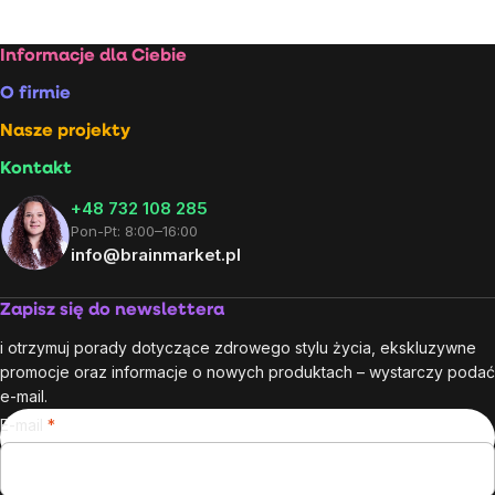
Stopka
Informacje dla Ciebie
O firmie
Nasze projekty
Kontakt
+48 732 108 285
Pon-Pt: 8:00–16:00
info@brainmarket.pl
Zapisz się do newslettera
i otrzymuj porady dotyczące zdrowego stylu życia, ekskluzywne
promocje oraz informacje o nowych produktach – wystarczy podać
e-mail.
E-mail