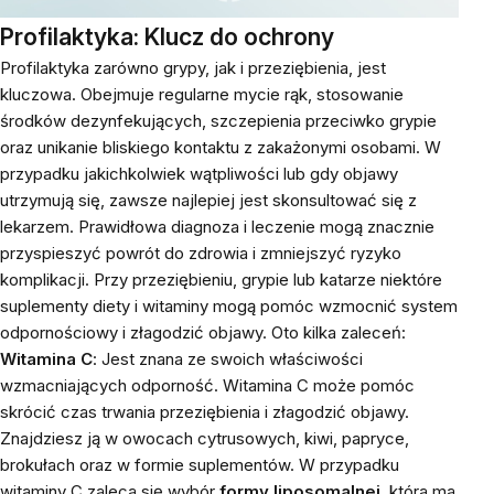
Profilaktyka: Klucz do ochrony
Profilaktyka zarówno grypy, jak i przeziębienia, jest
kluczowa. Obejmuje regularne mycie rąk, stosowanie
środków dezynfekujących, szczepienia przeciwko grypie
oraz unikanie bliskiego kontaktu z zakażonymi osobami. W
przypadku jakichkolwiek wątpliwości lub gdy objawy
utrzymują się, zawsze najlepiej jest skonsultować się z
lekarzem. Prawidłowa diagnoza i leczenie mogą znacznie
przyspieszyć powrót do zdrowia i zmniejszyć ryzyko
komplikacji. Przy przeziębieniu, grypie lub katarze niektóre
suplementy diety i witaminy mogą pomóc wzmocnić system
odpornościowy i złagodzić objawy. Oto kilka zaleceń:
Witamina C
: Jest znana ze swoich właściwości
wzmacniających odporność. Witamina C może pomóc
skrócić czas trwania przeziębienia i złagodzić objawy.
Znajdziesz ją w owocach cytrusowych, kiwi, papryce,
brokułach oraz w formie suplementów. W przypadku
witaminy C zaleca się wybór
formy liposomalnej
, która ma