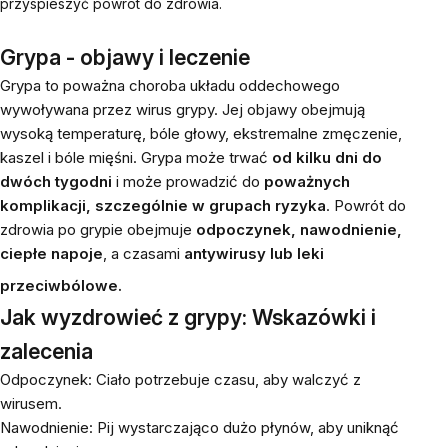
przyspieszyć powrót do zdrowia.
Grypa - objawy i leczenie
Grypa to poważna choroba układu oddechowego
wywoływana przez wirus grypy. Jej objawy obejmują
wysoką temperaturę, bóle głowy, ekstremalne zmęczenie,
kaszel i bóle mięśni. Grypa może trwać
od kilku dni do
dwóch tygodni
i może prowadzić do
poważnych
komplikacji, szczególnie w grupach ryzyka
. Powrót do
zdrowia po grypie obejmuje
odpoczynek, nawodnienie,
ciepłe napoje
, a czasami
antywirusy lub leki
przeciwbólowe.
Jak wyzdrowieć z grypy: Wskazówki i
zalecenia
Odpoczynek: Ciało potrzebuje czasu, aby walczyć z
wirusem.
Nawodnienie: Pij wystarczająco dużo płynów, aby uniknąć