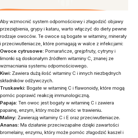
Aby wzmocnić system odpornościowy i złagodzić objawy
przeziębienia, grypy i kataru, warto włączyć do diety pewne
rodzaje owoców. Te owoce są bogate w witaminy, minerały
i przeciwutleniacze, które pomagają w walce z infekcjami:
Owoce cytrusowe
: Pomarańcze, grejpfruty, cytryny i
limonki są doskonałym źródłem witaminy C, znanej ze
wzmacniania systemu odpornościowego.
Kiwi:
Zawiera dużą ilość witaminy C i innych niezbędnych
składników odżywczych.
Truskawki:
Bogate w witaminę C i flawonoidy, które mogą
pomóc poprawić reakcję immunologiczną.
Papaja
: Ten owoc jest bogaty w witaminę C i zawiera
papainę, enzym, który może pomóc w trawieniu.
Maliny:
Zawierają witaminy C i E oraz przeciwutleniacze.
Ananas:
Ma działanie przeciwzapalne dzięki zawartości
bromelainy, enzymu, który może pomóc złagodzić kaszel i