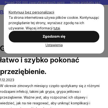
Przejść
Ponad 200 000 zweryfikowanych opinii
Nasze produkty są testo
do
Koszyk
Kontynuuj bez personalizacji
treści
Ta strona internetowa używa plików cookie. Kontynuując
przeglądanie tej strony, wyrażasz zgodę na ich
używanie. Więcej informacji
tutaj
.
Blog
Grypa i przeziębienie. Jak łatwo i szybko pokonać
Zgadzam się
przeziębienie.
Ustawienia
Grypa i przeziębienie. Jak
łatwo i szybko pokonać
przeziębienie.
1.12.2023
W okresie zimowych miesięcy często spotykamy się z różnymi
rodzajami infekcji, takimi jak grypa, grypa jelitowa i
przeziębienie. Ważne jest, aby rozpoznać ich objawy i
wiedzieć, jak na nie reagować, aby uniknąć komplikacji i