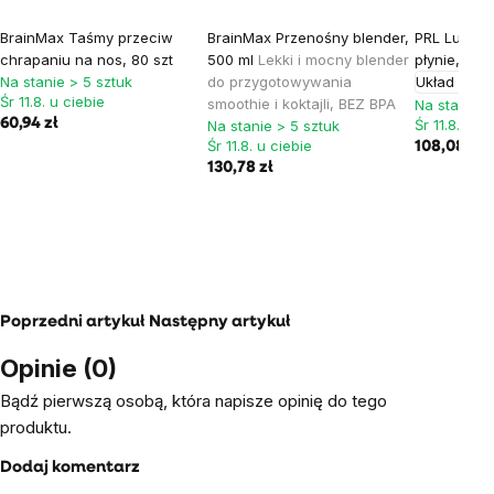
BrainMax Taśmy przeciw
BrainMax Przenośny blender,
PRL Luquid 
chrapaniu na nos, 80 szt
500 ml
Lekki i mocny blender
płynie, 235 
Na stanie > 5 sztuk
do przygotowywania
Układ ruch
Śr 11.8. u ciebie
smoothie i koktajli, BEZ BPA
Na stanie >
60,94 zł
Śr 11.8. u c
Na stanie > 5 sztuk
Śr 11.8. u ciebie
108,08 zł
130,78 zł
Poprzedni artykuł
Następny artykuł
Opinie (0)
Bądź pierwszą osobą, która napisze opinię do tego
produktu.
Dodaj komentarz