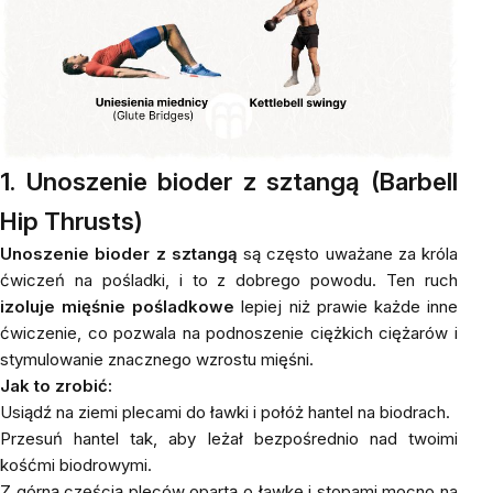
1. Unoszenie bioder z sztangą (Barbell
Hip Thrusts)
Unoszenie bioder z sztangą
są często uważane za króla
ćwiczeń na pośladki, i to z dobrego powodu. Ten ruch
izoluje mięśnie pośladkowe
lepiej niż prawie każde inne
ćwiczenie, co pozwala na podnoszenie ciężkich ciężarów i
stymulowanie znacznego wzrostu mięśni.
Jak to zrobić:
Usiądź na ziemi plecami do ławki i połóż hantel na biodrach.
Przesuń hantel tak, aby leżał bezpośrednio nad twoimi
kośćmi biodrowymi.
Z górną częścią pleców opartą o ławkę i stopami mocno na