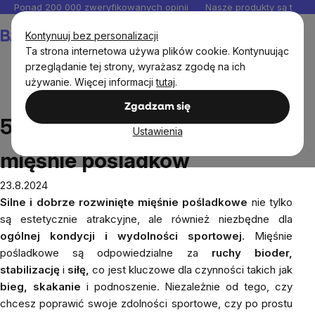
Przejść
Ponad 200 000 zweryfikowanych opinii
Nasze produkty są testo
do
Koszyk
Kontynuuj bez personalizacji
treści
Ta strona internetowa używa plików cookie. Kontynuując
przeglądanie tej strony, wyrażasz zgodę na ich
używanie. Więcej informacji
tutaj
.
Blog
5 najlepszych ćwiczeń na mięśnie pośladków
Zgadzam się
5 najlepszych ćwiczeń na
Ustawienia
mięśnie pośladków
23.8.2024
Silne i dobrze rozwinięte mięśnie pośladkowe
nie tylko
są estetycznie atrakcyjne, ale również niezbędne dla
ogólnej kondycji i wydolności sportowej
. Mięśnie
pośladkowe są odpowiedzialne za
ruchy bioder,
stabilizację
i
siłę,
co jest kluczowe dla czynności takich jak
bieg,
skakanie
i podnoszenie. Niezależnie od tego, czy
chcesz poprawić swoje zdolności sportowe, czy po prostu