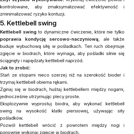
kontrolowane, aby zmaksymalizować efektywność i
zminimalizować ryzyko kontuzji.
5. Kettlebell swing
Kettlebell swing
to dynamiczne ćwiczenie, które nie tylko
poprawia kondycję sercowo-naczyniową
, ale także
buduje wybuchową siłę w pośladkach. Ten ruch obejmuje
zgięcie w biodrach, które wymaga, aby pośladki silnie się
ściągnęły i napędzały kettlebell naprzód.
Jak to zrobić:
Stań ze stopami nieco szerzej niż na szerokość bioder i
trzymaj kettlebell obiema rękami.
Zginaj się w biodrach, huśtaj kettlebellem między nogami,
jednocześnie utrzymując plecy proste.
Eksplozywnie wyprostuj biodra, aby wykonać kettlebell
swing na wysokość klatki piersiowej, używając siły
pośladków.
Pozwól kettlebell wrócić z powrotem między nogi i
ponownie wykonaj zgięcie w biodrach.