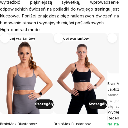
wyrzeźbić piękniejszą sylwetkę, wprowadzenie
odpowiednich ćwiczeń na pośladki do twojego treningu jest
kluczowe. Poniżej znajdziesz pięć najlepszych ćwiczeń na
budowanie silnych i wydajnych mięśni pośladkowych.
High-contrast mode
Więcej wariantów
Więcej wariantów
BrainMax Ci
Jabłczan Cy
Aminokwas
zwiększają
Szczegóły
Szczegóły
siłę, suple
Wydajność 
Regenerac
BrainMax Biustonosz
BrainMax Biustonosz
Na stanie >