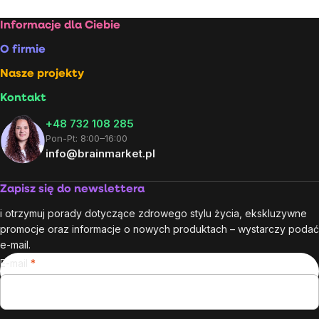
Stopka
Informacje dla Ciebie
O firmie
Nasze projekty
Kontakt
+48 732 108 285
Pon-Pt: 8:00–16:00
info@brainmarket.pl
Zapisz się do newslettera
i otrzymuj porady dotyczące zdrowego stylu życia, ekskluzywne
promocje oraz informacje o nowych produktach – wystarczy podać
e-mail.
E-mail