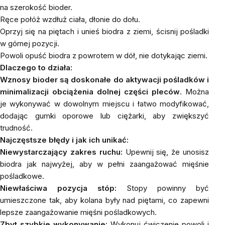
na szerokość bioder.
Ręce połóż wzdłuż ciała, dłonie do dołu.
Oprzyj się na piętach i unieś biodra z ziemi, ścisnij pośladki
w górnej pozycji.
Powoli opuść biodra z powrotem w dół, nie dotykając ziemi.
Dlaczego to działa:
Wznosy bioder są doskonałe do aktywacji pośladków i
minimalizacji obciążenia dolnej części pleców
. Można
je wykonywać w dowolnym miejscu i łatwo modyfikować,
dodając gumki oporowe lub ciężarki, aby zwiększyć
trudność.
Najczęstsze błędy i jak ich unikać:
Niewystarczający zakres ruchu:
Upewnij się, że unosisz
biodra jak najwyżej, aby w pełni zaangażować mięśnie
pośladkowe.
Niewłaściwa pozycja stóp:
Stopy powinny być
umieszczone tak, aby kolana były nad piętami, co zapewni
lepsze zaangażowanie mięśni pośladkowych.
Zbyt szybkie wykonywanie:
Wykonuj ćwiczenie powoli i