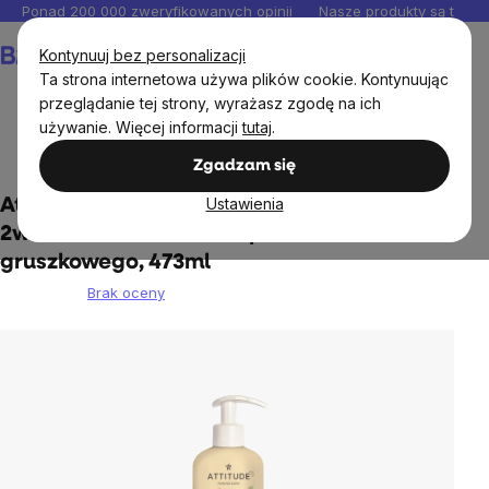
Przejść
Ponad 200 000 zweryfikowanych opinii
Nasze produkty są testo
do
Koszyk
Kontynuuj bez personalizacji
treści
Ta strona internetowa używa plików cookie. Kontynuując
przeglądanie tej strony, wyrażasz zgodę na ich
używanie. Więcej informacji
tutaj
.
Dzieci
Kosmetyki dziecięce
Zgadzam się
Ustawienia
Attitude - Baby mydło i szampon do ciała
2w1 - Liście dziecka o zapachu soku
gruszkowego, 473ml
Brak oceny
Średnia
ocena
produktu
wynosi
0,0
na
5
gwiazdek.