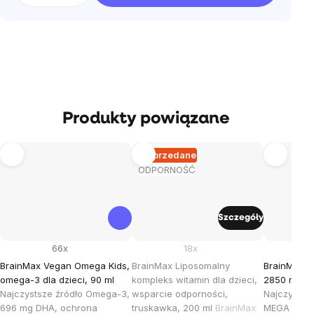
Produkty powiązane
Wyprzedane
ODPORNOŚĆ
Szczegóły
66x
18x
BrainMax Vegan Omega Kids,
BrainMax Liposomalny
BrainMax 
omega-3 dla dzieci, 90 ml
kompleks witamin dla dzieci,
2850 mg DH
Najczystsze źródło Omega-3,
wsparcie odporności,
Najczystsz
696 mg DHA, ochrona
truskawka, 200 ml
BrainMax
MEGA dawk