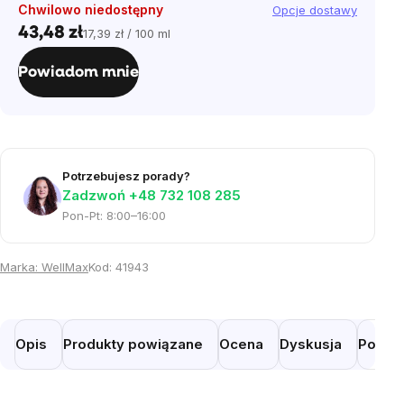
Chwilowo niedostępny
Opcje dostawy
43,48 zł
17,39 zł / 100 ml
Cena
jednostkowa:
Powiadom mnie
Potrzebujesz porady?
Zadzwoń +48 732 108 285
Pon-Pt: 8:00–16:00
Marka:
WellMax
Kod:
41943
Opis
Produkty powiązane
Ocena
Dyskusja
Podob