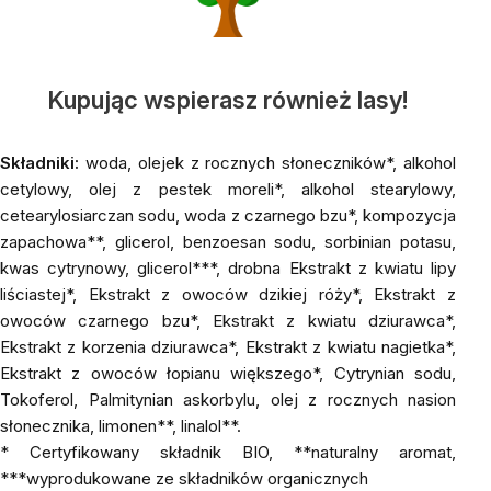
Kupując wspierasz również lasy!
Składniki:
woda, olejek z rocznych słoneczników*, alkohol
cetylowy, olej z pestek moreli*, alkohol stearylowy,
cetearylosiarczan sodu, woda z czarnego bzu*, kompozycja
zapachowa**, glicerol, benzoesan sodu, sorbinian potasu,
kwas cytrynowy, glicerol***, drobna Ekstrakt z kwiatu lipy
liściastej*, Ekstrakt z owoców dzikiej róży*, Ekstrakt z
owoców czarnego bzu*, Ekstrakt z kwiatu dziurawca*,
Ekstrakt z korzenia dziurawca*, Ekstrakt z kwiatu nagietka*,
Ekstrakt z owoców łopianu większego*, Cytrynian sodu,
Tokoferol, Palmitynian askorbylu, olej z rocznych nasion
słonecznika, limonen**, linalol**.
*
Certyfikowany składnik BIO, **naturalny aromat,
***wyprodukowane ze składników organicznych