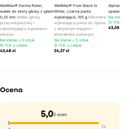
WellMax® Derma Roller,
WellMax® From Black to
Alphanova -
wałek do skóry głowy z igłami
White, czarna pasta
opalaniu Mo
0,25 mm
Wałek igłowy
wybielająca, 105 g
Naturalna
Na stanie >
Śr 11.8. u c
przeciwłupieżowy i
wybielająca pasta do zębów
43,05 zł
49
zapobiegający wypadaniu
z aktywnym węglem i
włosów
ekstraktami ziołowymi
Na stanie > 5 sztuk
Na stanie > 5 sztuk
Śr 11.8. u ciebie
Śr 11.8. u ciebie
43,48 zł
24,27 zł
Ocena
5,0
Średnia
2 ocen
ocena
5
2x
produktu