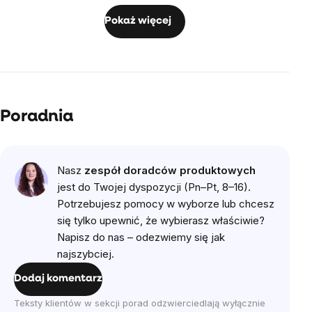
Pokaż więcej
Lista
ocen
Poradnia
Nasz
zespół doradców produktowych
jest do Twojej dyspozycji (Pn–Pt, 8–16).
Potrzebujesz pomocy w wyborze lub chcesz
się tylko upewnić, że wybierasz właściwie?
Napisz do nas – odezwiemy się jak
najszybciej.
Dodaj komentarz
Teksty klientów w sekcji porad odzwierciedlają wyłącznie