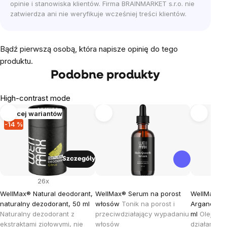
opinie i stanowiska klientów. Firma BRAINMARKET s.r.o. nie
zatwierdza ani nie weryfikuje wcześniej treści klientów.
Bądź pierwszą osobą, która napisze opinię do tego
produktu.
Podobne produkty
High-contrast mode
Więcej wariantów
-14 %
Szczegóły
26x
WellMax® Natural deodorant,
WellMax® Serum na porost
WellMax® A
naturalny dezodorant, 50 ml
włosów
Tonik na porost i
Arganowy o
Naturalny dezodorant z
przeciwdziałający wypadaniu
ml
Olejek 
ekstraktami ziołowymi, nie
włosów
działaniu n