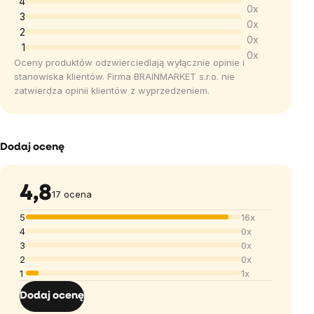
4
0x
wynosi
3
0x
5,0
2
0x
1
na
0x
Oceny produktów odzwierciedlają wyłącznie opinie i
5
stanowiska klientów. Firma BRAINMARKET s.r.o. nie
gwiazdek.
zatwierdza opinii klientów z wyprzedzeniem.
Dodaj ocenę
4,8
17 ocena
5
16x
4
0x
3
0x
2
0x
1
1x
Dodaj ocenę