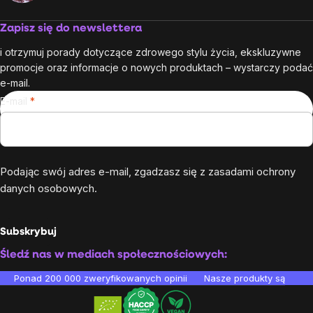
Zapisz się do newslettera
i otrzymuj porady dotyczące zdrowego stylu życia, ekskluzywne
promocje oraz informacje o nowych produktach – wystarczy podać
e-mail.
E-mail
Podając swój adres e-mail, zgadzasz się z
zasadami ochrony
danych osobowych
.
Odbierz
30 zł
rabatu!
Subskrybuj
Śledź nas w mediach społecznościowych:
Ponad 200 000 zweryfikowanych opinii
Nasze produkty są testo