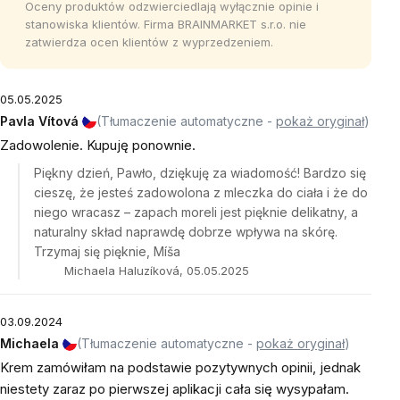
Oceny produktów odzwierciedlają wyłącznie opinie i
stanowiska klientów. Firma BRAINMARKET s.r.o. nie
zatwierdza ocen klientów z wyprzedzeniem.
05.05.2025
Pavla Vítová
(Tłumaczenie automatyczne -
pokaż oryginał
)
Zadowolenie. Kupuję ponownie.
Piękny dzień, Pawło, dziękuję za wiadomość! Bardzo się
cieszę, że jesteś zadowolona z mleczka do ciała i że do
niego wracasz – zapach moreli jest pięknie delikatny, a
naturalny skład naprawdę dobrze wpływa na skórę.
Trzymaj się pięknie, Míša
Michaela Haluzíková, 05.05.2025
03.09.2024
Michaela
(Tłumaczenie automatyczne -
pokaż oryginał
)
Krem zamówiłam na podstawie pozytywnych opinii, jednak
niestety zaraz po pierwszej aplikacji cała się wysypałam.