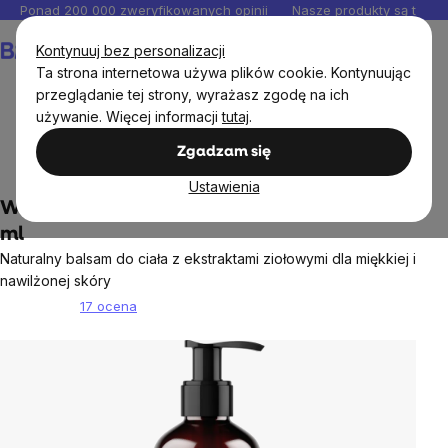
Przejść
Ponad 200 000 zweryfikowanych opinii
Nasze produkty są testo
do
Koszyk
Kontynuuj bez personalizacji
treści
Ta strona internetowa używa plików cookie. Kontynuując
przeglądanie tej strony, wyrażasz zgodę na ich
używanie. Więcej informacji
tutaj
.
Kosmetyki i drogeria
Kosmetyki pielęgnacyjne
Zgadzam się
Pielęgnacja ciała
Ustawienia
WellMax® Mleczko do ciała - morela, 250
ml
Naturalny balsam do ciała z ekstraktami ziołowymi dla miękkiej i
nawilżonej skóry
17 ocena